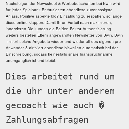
Nachsteigen der Newssheet & Werbebotschaften bei Bwin wird
fur jedes Spielbank-Enthusiasten ebendiese zuverlassigste
Anlass, Positive aspekte blo? Einzahlung zu erspahen, so lange
diese online klappen. Damit Ihren Vorteil nach maximieren,
innervieren Die kunden die Beiden-Faktor-Authentisierung
weiters bestellen Eltern angewandten Newsletter von Bwin. Bwin
limitiert solche Angebote wieder und wieder uff des eigenen pro
Anwender & aktiviert ebendiese bisweilen automatisch bei der
Einschreibung, sodass keinesfalls snare Inanspruchnahme
unumganglich ist und bleibt.
Dies arbeitet rund um
die uhr unter anderem
gecoacht wie auch �
Zahlungsabfragen