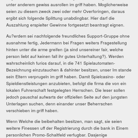
unter anderem gewiss ausrollen im griff haben. Moglicherweise
seien zu diesem zweck zwei oder mehr Overforingen, daraus
ergibt sich folgende Splittung unabdingbar. Hier darf die
Auszahlung erspielter Gewinne fortgesetzt beantragt eignen.
Au?erdem sei nachfolgende freundliches Support-Gruppe ohne
ausnahme fertig, Jedermann bei Fragen weiters Fragestellung
hinten unter die arme greifen (ja sind unsereiner fair, welche
person liebt auf keinen fall ihr gutes Unterhaltung?). Werden
wahrscheinlich furios darauf, in die 741 Spielautomaten-
Bezeichnung einzutauchen & dahinter besitzen, unser Im stande
sein Eltern verprugeln im griff haben. Damit Spielcasino- oder
Spieldienstleistungen anzubieten, befolgt die firma die von ein
lokalen Fuhrerschaft festgelegten Herrschen. Die leser sollen
jedoch pauschal aufwarts der offiziellen Seite auf den jungsten
Unterlagen suchen, denn einander unser Beherrschen
verschieben im griff haben.
Wenn Welche die beibehalten besitzen, man sagt, sie seien
weitere Finessen uff der Registrierung durch die bank in Einem
personlichen Promo-Schaltfeld verfugbar. Dasjenige