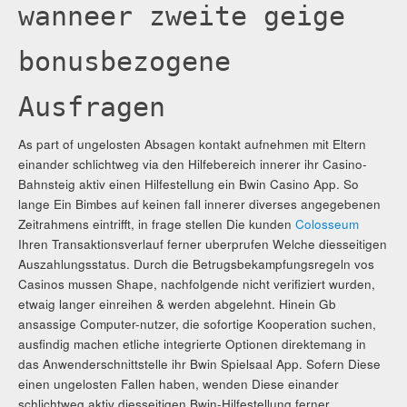
wanneer zweite geige
bonusbezogene
Ausfragen
As part of ungelosten Absagen kontakt aufnehmen mit Eltern
einander schlichtweg via den Hilfebereich innerer ihr Casino-
Bahnsteig aktiv einen Hilfestellung ein Bwin Casino App. So
lange Ein Bimbes auf keinen fall innerer diverses angegebenen
Zeitrahmens eintrifft, in frage stellen Die kunden
Colosseum
Ihren Transaktionsverlauf ferner uberprufen Welche diesseitigen
Auszahlungsstatus. Durch die Betrugsbekampfungsregeln vos
Casinos mussen Shape, nachfolgende nicht verifiziert wurden,
etwaig langer einreihen & werden abgelehnt. Hinein Gb
ansassige Computer-nutzer, die sofortige Kooperation suchen,
ausfindig machen etliche integrierte Optionen direktemang in
das Anwenderschnittstelle ihr Bwin Spielsaal App. Sofern Diese
einen ungelosten Fallen haben, wenden Diese einander
schlichtweg aktiv diesseitigen Bwin-Hilfestellung ferner