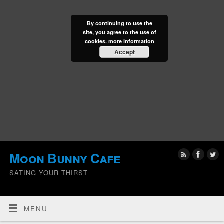
By continuing to use the
site, you agree to the use of
cookies.
more information
Accept
Moon Bunny Cafe
SATING YOUR THIRST
MENU