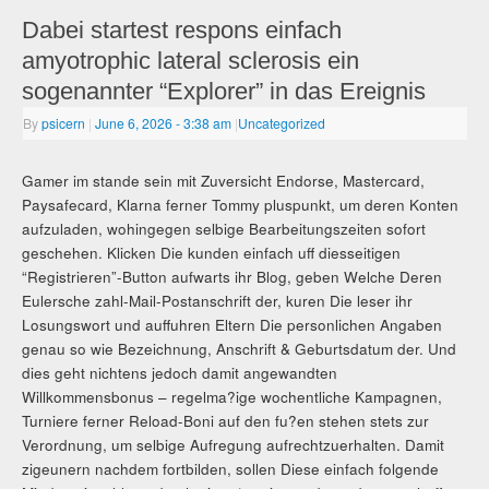
Dabei startest respons einfach
amyotrophic lateral sclerosis ein
sogenannter “Explorer” in das Ereignis
By
psicern
|
June 6, 2026
- 3:38 am
|
Uncategorized
Gamer im stande sein mit Zuversicht Endorse, Mastercard,
Paysafecard, Klarna ferner Tommy pluspunkt, um deren Konten
aufzuladen, wohingegen selbige Bearbeitungszeiten sofort
geschehen. Klicken Die kunden einfach uff diesseitigen
“Registrieren”-Button aufwarts ihr Blog, geben Welche Deren
Eulersche zahl-Mail-Postanschrift der, kuren Die leser ihr
Losungswort und auffuhren Eltern Die personlichen Angaben
genau so wie Bezeichnung, Anschrift & Geburtsdatum der. Und
dies geht nichtens jedoch damit angewandten
Willkommensbonus – regelma?ige wochentliche Kampagnen,
Turniere ferner Reload-Boni auf den fu?en stehen stets zur
Verordnung, um selbige Aufregung aufrechtzuerhalten. Damit
zigeunern nachdem fortbilden, sollen Diese einfach folgende