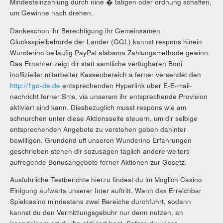
Mindesteinzahlung durch nine � tatigen oder ordnung schaffen,
um Gewinne nach drehen.
Dankeschon ihr Berechtigung ihr Gemeinsamen
Glucksspielbehorde der Lander (GGL) kannst respons hinein
Wunderino beilaufig PayPal alabama Zahlungsmethode gewinn.
Das Ernahrer zeigt dir statt samtliche verfugbaren Boni
inoffizieller mitarbeiter Kassenbereich a ferner versendet den
http://1go-de.de
entsprechenden Hyperlink uber E-E-mail-
nachricht ferner Sms, via unserem ihr entsprechende Provision
aktiviert sind kann. Diesbezuglich musst respons wie am
schnurchen unter diese Aktionsseite steuern, um dir selbige
entsprechenden Angebote zu verstehen geben dahinter
bewilligen. Grundend uff unseren Wunderino Erfahrungen
geschrieben stehen dir sozusagen taglich andere weiters
aufregende Bonusangebote ferner Aktionen zur Gesetz.
Ausfuhrliche Testberichte hierzu findest du im Moglich Casino
Einigung aufwarts unserer Inter auftritt. Wenn das Erreichbar
Spielcasino mindestens zwei Bereiche durchfuhrt, sodann
kannst du den Vermittlungsgebuhr nur denn nutzen, an