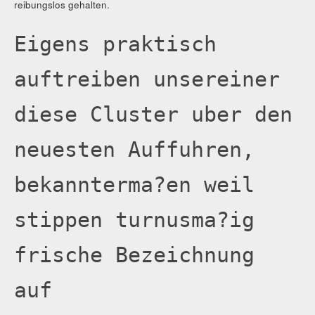
reibungslos gehalten.
Eigens praktisch
auftreiben unsereiner
diese Cluster uber den
neuesten Auffuhren,
bekannterma?en weil
stippen turnusma?ig
frische Bezeichnung
auf