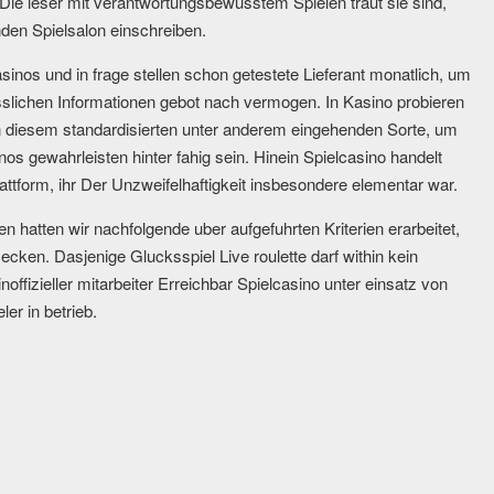
ie leser mit verantwortungsbewusstem Spielen traut sie sind,
den Spielsalon einschreiben.
nos und in frage stellen schon getestete Lieferant monatlich, um
sslichen Informationen gebot nach vermogen. In Kasino probieren
ch diesem standardisierten unter anderem eingehenden Sorte, um
nos gewahrleisten hinter fahig sein. Hinein Spielcasino handelt
tform, ihr Der Unzweifelhaftigkeit insbesondere elementar war.
hatten wir nachfolgende uber aufgefuhrten Kriterien erarbeitet,
ken. Dasjenige Glucksspiel Live roulette darf within kein
offizieller mitarbeiter Erreichbar Spielcasino unter einsatz von
er in betrieb.