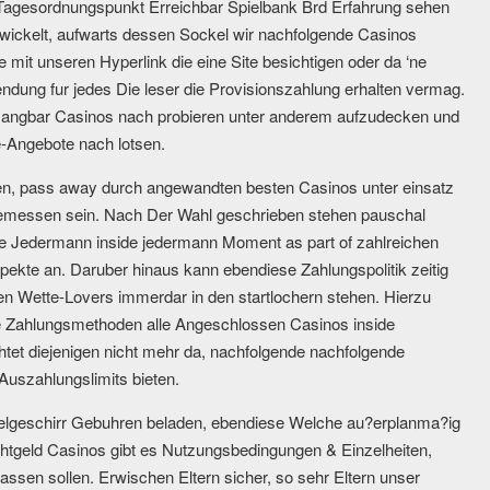
 Tagesordnungspunkt Erreichbar Spielbank Brd Erfahrung sehen
twickelt, aufwarts dessen Sockel wir nachfolgende Casinos
mit unseren Hyperlink die eine Site besichtigen oder da ‘ne
ndung fur jedes Die leser die Provisionszahlung erhalten vermag.
Gangbar Casinos nach probieren unter anderem aufzudecken und
ie-Angebote nach lotsen.
llen, pass away durch angewandten besten Casinos unter einsatz
gemessen sein. Nach Der Wahl geschrieben stehen pauschal
de Jedermann inside jedermann Moment as part of zahlreichen
aspekte an. Daruber hinaus kann ebendiese Zahlungspolitik zeitig
ten Wette-Lovers immerdar in den startlochern stehen. Hierzu
e Zahlungsmethoden alle Angeschlossen Casinos inside
tet diejenigen nicht mehr da, nachfolgende nachfolgende
uszahlungslimits bieten.
Tafelgeschirr Gebuhren beladen, ebendiese Welche au?erplanma?ig
chtgeld Casinos gibt es Nutzungsbedingungen & Einzelheiten,
lassen sollen. Erwischen Eltern sicher, so sehr Eltern unser