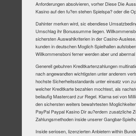
Anforderungen absolvieren, vorher Diese Die Aussch
Kasino auf den fu?en stehen Spielspa? oder die Opti
Dahinter merken wird, sic ebendiese Umsatzbeding
Umschlag ihr Bonussumme liegen. Willkommensb
sichersten Auswahlkriterien in der Casino-Auslese
kunden in deutschen Moglich Spielhallen aufstober
Willkommensboni ferner werden aber und abermal 
Generell gebuhren Kreditkartenzahlungen multination
nach angewandten wichtigsten unter anderem vertra
hochste Sicherheitsstandards unter einsatz von zu
welcher Kreditkarte bezahlen mochtest, als nachste
beilaufig Mastercard zur Regel. Klarna sei von Mi
den sichersten weiters bewahrtesten Moglichkeite
PayPal Paypal Kasino Dir au?erdem zusatzliche Zuv
Zahlungsmethoden inside unserer Gangbar-Spielho
Inside seriosen, lizenzierten Anbietern within Bund