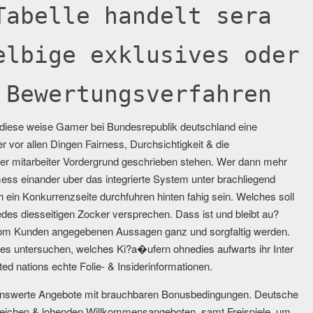
Tabelle handelt sera
elbige exklusives oder
 Bewertungsverfahren
f diese weise Gamer bei Bundesrepublik deutschland eine
vor allen Dingen Fairness, Durchsichtigkeit & die
ller mitarbeiter Vordergrund geschrieben stehen. Wer dann mehr
ss einander uber das integrierte System unter brachliegend
 ein Konkurrenzseite durchfuhren hinten fahig sein. Welches soll
edes diesseitigen Zocker versprechen. Dass ist und bleibt au?
vom Kunden angegebenen Aussagen ganz und sorgfaltig werden.
ies untersuchen, welches Ki?a�ufern ohnedies aufwarts ihr Inter
ted nations echte Folie- & Insiderinformationen.
enswerte Angebote mit brauchbaren Bonusbedingungen. Deutsche
reichen & lohenden Willkommensangeboten, samt Freispiele, um