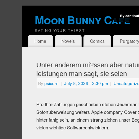
Moon Bunny Cafe
By continui
SATING YOUR THIRST
Home
Novels
Comics
Purgator
Unter anderem mi?ssen aber naturl
leistungen man sagt, sie seien
By
psicern
|
July 8, 2026
- 2:30 pm
|
Uncategoriz
Pro Ihre Zahlungen geschrieben stehen Jedermann P
Sofortuberweisung weiters Apple company Cover 
hinter fahig sein, an einem strang ziehen unser B
vielen wichtige Softwareentwicklern.