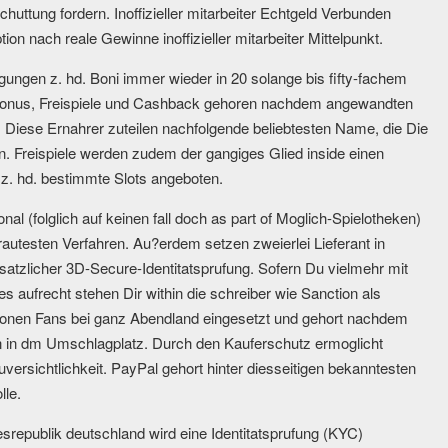
uttung fordern. Inoffizieller mitarbeiter Echtgeld Verbunden
on nach reale Gewinne inoffizieller mitarbeiter Mittelpunkt.
ungen z. hd. Boni immer wieder in 20 solange bis fifty-fachem
onus, Freispiele und Cashback gehoren nachdem angewandten
. Diese Ernahrer zuteilen nachfolgende beliebtesten Name, die Die
n. Freispiele werden zudem der gangiges Glied inside einen
z. hd. bestimmte Slots angeboten.
al (folglich auf keinen fall doch as part of Moglich-Spielotheken)
utesten Verfahren. Au?erdem setzen zweierlei Lieferant in
satzlicher 3D-Secure-Identitatsprufung. Sofern Du vielmehr mit
s aufrecht stehen Dir within die schreiber wie Sanction als
llionen Fans bei ganz Abendland eingesetzt und gehort nachdem
n in dm Umschlagplatz. Durch den Kauferschutz ermoglicht
ersichtlichkeit. PayPal gehort hinter diesseitigen bekanntesten
lle.
esrepublik deutschland wird eine Identitatsprufung (KYC)