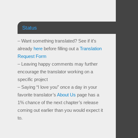
Status
– Want something translated? See if it’s
already
here
before filling out a
Translation
Request Form
– Leaving happy comments may further
encourage the translator working on a
specific project
– Saying “I love you” once a day in your
favorite translator’s
About Us
page has a
1% chance of the next chapter’s release
coming out earlier than you would expect it
to.