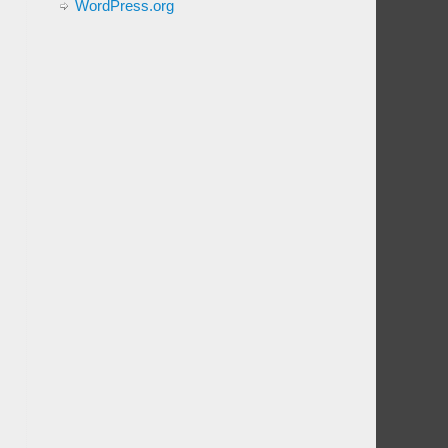
WordPress.org