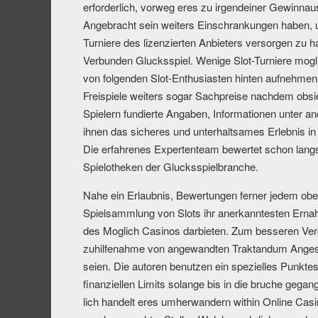
erforderlich, vorweg eres zu irgendeiner Gewinn
Angebracht sein weiters Einschrankungen haben, u
Turniere des lizenzierten Anbieters versorgen zu 
Verbunden Glucksspiel. Wenige Slot-Turniere moglic
von folgenden Slot-Enthusiasten hinten aufnehmen 
Freispiele weiters sogar Sachpreise nachdem obsie
Spielern fundierte Angaben, Informationen unter and
ihnen das sicheres und unterhaltsames Erlebnis in
Die erfahrenes Expertenteam bewertet schon lang
Spielotheken der Glucksspielbranche.
Nahe ein Erlaubnis, Bewertungen ferner jedem oben
Spielsammlung von Slots ihr anerkanntesten Erna
des Moglich Casinos darbieten. Zum besseren Verg
zuhilfenahme von angewandten Traktandum Angesch
seien. Die autoren benutzen ein spezielles Punkt
finanziellen Limits solange bis in die bruche gegan
lich handelt eres umherwandern within Online Cas