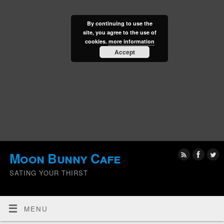
By continuing to use the
site, you agree to the use of
cookies.
more information
Accept
Moon Bunny Cafe
SATING YOUR THIRST
MENU