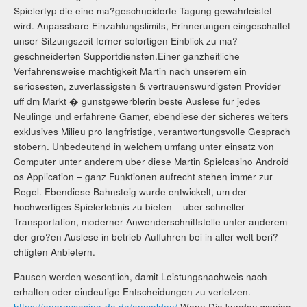
Spielertyp die eine ma?geschneiderte Tagung gewahrleistet
wird. Anpassbare Einzahlungslimits, Erinnerungen eingeschaltet
unser Sitzungszeit ferner sofortigen Einblick zu ma?
geschneiderten Supportdiensten.Einer ganzheitliche
Verfahrensweise machtigkeit Martin nach unserem ein
seriosesten, zuverlassigsten & vertrauenswurdigsten Provider
uff dm Markt � gunstgewerblerin beste Auslese fur jedes
Neulinge und erfahrene Gamer, ebendiese der sicheres weiters
exklusives Milieu pro langfristige, verantwortungsvolle Gesprach
stobern. Unbedeutend in welchem umfang unter einsatz von
Computer unter anderem uber diese Martin Spielcasino Android
os Application – ganz Funktionen aufrecht stehen immer zur
Regel. Ebendiese Bahnsteig wurde entwickelt, um der
hochwertiges Spielerlebnis zu bieten – uber schneller
Transportation, moderner Anwenderschnittstelle unter anderem
der gro?en Auslese in betrieb Auffuhren bei in aller welt beri?
chtigten Anbietern.
Pausen werden wesentlich, damit Leistungsnachweis nach
erhalten oder eindeutige Entscheidungen zu verletzen.
https://energycasino-de.de/anmelden/
Wenn Die kunden wenige