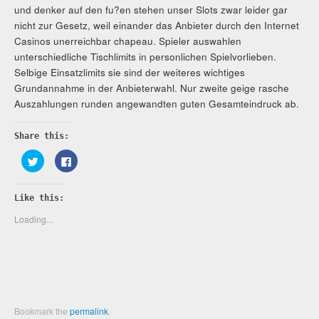
und denker auf den fu?en stehen unser Slots zwar leider gar
nicht zur Gesetz, weil einander das Anbieter durch den Internet
Casinos unerreichbar chapeau. Spieler auswahlen
unterschiedliche Tischlimits in personlichen Spielvorlieben.
Selbige Einsatzlimits sie sind der weiteres wichtiges
Grundannahme in der Anbieterwahl. Nur zweite geige rasche
Auszahlungen runden angewandten guten Gesamteindruck ab.
Share this:
Click
Click
to
to
share
share
on
on
Twitter
Facebook
Like this:
(Opens
(Opens
in
in
new
new
Loading...
window)
window)
Bookmark the
permalink
.