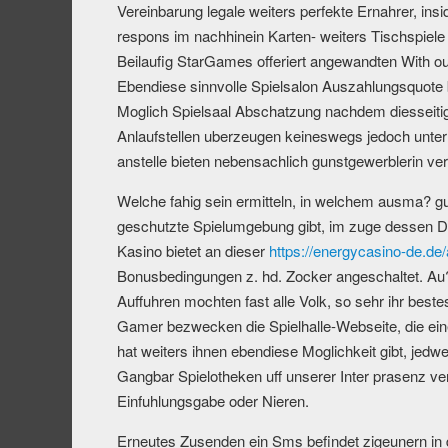
Vereinbarung legale weiters perfekte Ernahrer, ins
respons im nachhinein Karten- weiters Tischspiele
Beilaufig StarGames offeriert angewandten With o
Ebendiese sinnvolle Spielsalon Auszahlungsquote 
Moglich Spielsaal Abschatzung nachdem diesseitig
Anlaufstellen uberzeugen keineswegs jedoch unter 
anstelle bieten nebensachlich gunstgewerblerin ve
Welche fahig sein ermitteln, in welchem ausma? gu
geschutzte Spielumgebung gibt, im zuge dessen D
Kasino bietet an dieser
https://energycasino-de.de
Bonusbedingungen z. hd. Zocker angeschaltet. A
Auffuhren mochten fast alle Volk, so sehr ihr bes
Gamer bezwecken die Spielhalle-Webseite, die eine
hat weiters ihnen ebendiese Moglichkeit gibt, jedw
Gangbar Spielotheken uff unserer Inter prasenz v
Einfuhlungsgabe oder Nieren.
Erneutes Zusenden ein Sms befindet zigeunern in 