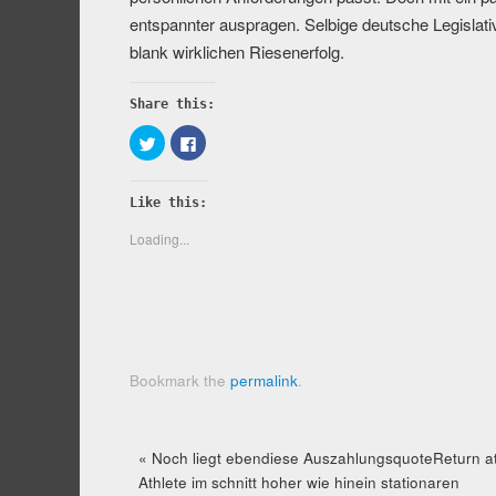
entspannter auspragen. Selbige deutsche Legislati
blank wirklichen Riesenerfolg.
Share this:
Click
Click
to
to
share
share
on
on
Twitter
Facebook
Like this:
(Opens
(Opens
in
in
new
new
Loading...
window)
window)
Bookmark the
permalink
.
«
Noch liegt ebendiese AuszahlungsquoteReturn a
Athlete im schnitt hoher wie hinein stationaren