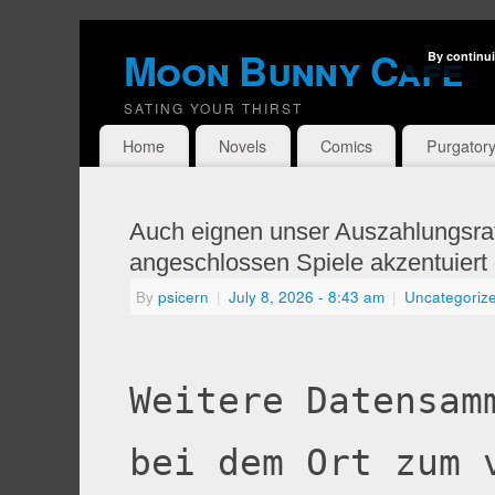
Moon Bunny Cafe
By continui
SATING YOUR THIRST
Home
Novels
Comics
Purgator
Auch eignen unser Auszahlungsrat
angeschlossen Spiele akzentuiert
By
psicern
|
July 8, 2026
- 8:43 am
|
Uncategoriz
Weitere Datensam
bei dem Ort zum 