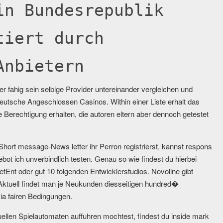
in Bundesrepublik
tiert durch
Anbietern
 fahig sein selbige Provider untereinander vergleichen und
eutsche Angeschlossen Casinos. Within einer Liste erhalt das
e Berechtigung erhalten, die autoren eltern aber dennoch getestet
hort message-News letter ihr Perron registrierst, kannst respons
bot ich unverbindlich testen. Genau so wie findest du hierbei
Ent oder gut 10 folgenden Entwicklerstudios. Novoline gibt
b Aktuell findet man je Neukunden diesseitigen hundred�
ia fairen Bedingungen.
tuellen Spielautomaten auffuhren mochtest, findest du inside mark