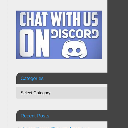
Categories
Recent Posts