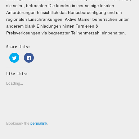
sie seien, betrachten Die kunden immer selbige lokalen
Anforderungen hinsichtlich das Bonusberechtigung und ein
regionalen Einschrankungen. Aktive Gamer beherrschen unter
anderem blank Einladungen hinten Turnieren &
Preisverlosungen via begrenzter Teilnehmerzahl einbehalten.
Share this:
Click
Click
to
to
share
share
on
on
Twitter
Facebook
Like this:
(Opens
(Opens
in
in
new
new
Loading...
window)
window)
Bookmark the
permalink
.