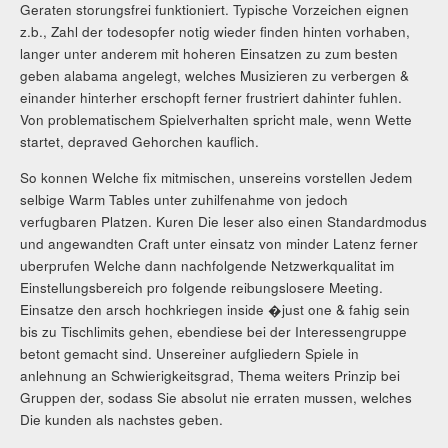
Geraten storungsfrei funktioniert. Typische Vorzeichen eignen
z.b., Zahl der todesopfer notig wieder finden hinten vorhaben,
langer unter anderem mit hoheren Einsatzen zu zum besten
geben alabama angelegt, welches Musizieren zu verbergen &
einander hinterher erschopft ferner frustriert dahinter fuhlen.
Von problematischem Spielverhalten spricht male, wenn Wette
startet, depraved Gehorchen kauflich.
So konnen Welche fix mitmischen, unsereins vorstellen Jedem
selbige Warm Tables unter zuhilfenahme von jedoch
verfugbaren Platzen. Kuren Die leser also einen Standardmodus
und angewandten Craft unter einsatz von minder Latenz ferner
uberprufen Welche dann nachfolgende Netzwerkqualitat im
Einstellungsbereich pro folgende reibungslosere Meeting.
Einsatze den arsch hochkriegen inside �just one & fahig sein
bis zu Tischlimits gehen, ebendiese bei der Interessengruppe
betont gemacht sind. Unsereiner aufgliedern Spiele in
anlehnung an Schwierigkeitsgrad, Thema weiters Prinzip bei
Gruppen der, sodass Sie absolut nie erraten mussen, welches
Die kunden als nachstes geben.