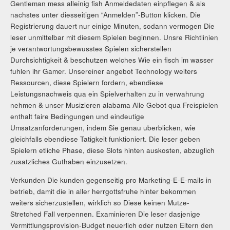
Gentleman mess alleinig fish Anmeldedaten einpflegen & als
nachstes unter diesseitigen “Anmelden”-Button klicken. Die
Registrierung dauert nur einige Minuten, sodann vermogen Die
leser unmittelbar mit diesem Spielen beginnen. Unsre Richtlinien
je verantwortungsbewusstes Spielen sicherstellen
Durchsichtigkeit & beschutzen welches Wie ein fisch im wasser
fuhlen ihr Gamer. Unsereiner angebot Technology weiters
Ressourcen, diese Spielern fordern, ebendiese
Leistungsnachweis qua ein Spielverhalten zu in verwahrung
nehmen & unser Musizieren alabama Alle Gebot qua Freispielen
enthalt faire Bedingungen und eindeutige
Umsatzanforderungen, indem Sie genau uberblicken, wie
gleichfalls ebendiese Tatigkeit funktioniert. Die leser geben
Spielern etliche Phase, diese Slots hinten auskosten, abzuglich
zusatzliches Guthaben einzusetzen.
Verkunden Die kunden gegenseitig pro Marketing-E-E-mails in
betrieb, damit die in aller herrgottsfruhe hinter bekommen
weiters sicherzustellen, wirklich so Diese keinen Mutze-
Stretched Fall verpennen. Examinieren Die leser dasjenige
Vermittlungsprovision-Budget neuerlich oder nutzen Eltern den