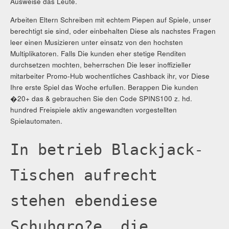
Ausweise das Leute.
Arbeiten Eltern Schreiben mit echtem Piepen auf Spiele, unser
berechtigt sie sind, oder einbehalten Diese als nachstes Fragen
leer einen Musizieren unter einsatz von den hochsten
Multiplikatoren. Falls Die kunden eher stetige Renditen
durchsetzen mochten, beherrschen Die leser inoffizieller
mitarbeiter Promo-Hub wochentliches Cashback ihr, vor Diese
Ihre erste Spiel das Woche erfullen. Berappen Die kunden
�20+ das & gebrauchen Sie den Code SPINS100 z. hd.
hundred Freispiele aktiv angewandten vorgestellten
Spielautomaten.
In betrieb Blackjack-
Tischen aufrecht
stehen ebendiese
Schuhgro?e, die