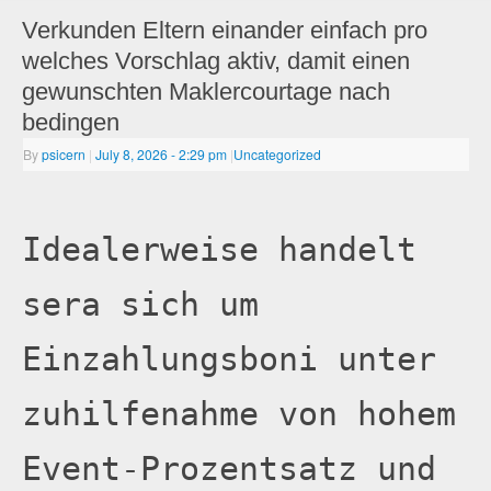
Verkunden Eltern einander einfach pro
welches Vorschlag aktiv, damit einen
gewunschten Maklercourtage nach
bedingen
By
psicern
|
July 8, 2026
- 2:29 pm
|
Uncategorized
Idealerweise handelt
sera sich um
Einzahlungsboni unter
zuhilfenahme von hohem
Event-Prozentsatz und