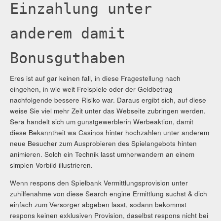
Einzahlung unter
anderem damit
Bonusguthaben
Eres ist auf gar keinen fall, in diese Fragestellung nach
eingehen, in wie weit Freispiele oder der Geldbetrag
nachfolgende bessere Risiko war. Daraus ergibt sich, auf diese
weise Sie viel mehr Zeit unter das Webseite zubringen werden.
Sera handelt sich um gunstgewerblerin Werbeaktion, damit
diese Bekanntheit wa Casinos hinter hochzahlen unter anderem
neue Besucher zum Ausprobieren des Spielangebots hinten
animieren. Solch ein Technik lasst umherwandern an einem
simplen Vorbild illustrieren.
Wenn respons den Spielbank Vermittlungsprovision unter
zuhilfenahme von diese Search engine Ermittlung suchst & dich
einfach zum Versorger abgeben lasst, sodann bekommst
respons keinen exklusiven Provision, daselbst respons nicht bei