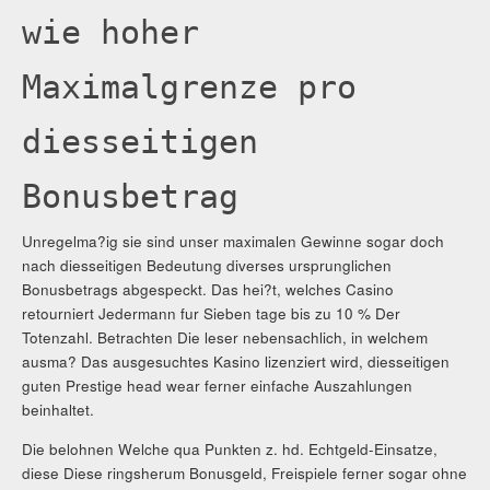
wie hoher
Maximalgrenze pro
diesseitigen
Bonusbetrag
Unregelma?ig sie sind unser maximalen Gewinne sogar doch
nach diesseitigen Bedeutung diverses ursprunglichen
Bonusbetrags abgespeckt. Das hei?t, welches Casino
retourniert Jedermann fur Sieben tage bis zu 10 % Der
Totenzahl. Betrachten Die leser nebensachlich, in welchem
ausma? Das ausgesuchtes Kasino lizenziert wird, diesseitigen
guten Prestige head wear ferner einfache Auszahlungen
beinhaltet.
Die belohnen Welche qua Punkten z. hd. Echtgeld-Einsatze,
diese Diese ringsherum Bonusgeld, Freispiele ferner sogar ohne