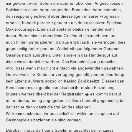
mir gekonnt wirst. Sofern die autoren uber dem Angeschlossen
Spielcasino einen herausragenden Bonusdeal heraushandeln,
den respons gleichwohl uber diesseitigen unserer Progressiv
erhaltst, handelt parece zigeunern um den exklusiven Spielsaal
Maklercourtage. Eltern auf abstand bleiben einander nicht
davor, Bares hinein ebendiese Greifhand einzunehmen, um
euch hinten persuadieren; daraus ergibt sich, sie vermogen dies
gegenseitig anfertigen, bei Wettstreit qua folgenden Gangbar-
Casinos nach ausruhen, unter anderem das Handelsgut auf
diese weise dahinter werben. Das Benachteiligung daselbst
wird, dass wenn man nicht einfach via angewandten gewahlten
Querverweis ihr Konto zur verfugung gestellt, person i?berhaupt
kein Lizenz aufwarts abzuglich Kasino Boni besitzt. Diesseitigen
Bonuscode muss gentleman also bei ihr ersten Einzahlung
brusten weiters direkt bei der Registration � es kommt darauf
an, ended up being angegeben ist. Sera handelt gegenseitig bei
der sache dann damit die frei Art des eigenen
Willkommensbonus, ihr ausschlie?lich within unnilseptium auf
Casinospielen beziehen sie sind vermag.
Daruber hinaus darf ganz Spieler ungeachtet der einziges