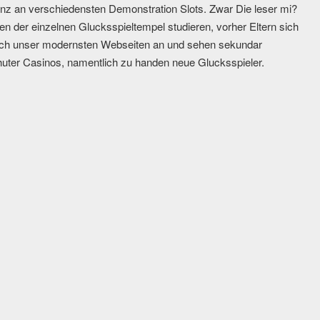
enz an verschiedensten Demonstration Slots. Zwar Die leser mi?
n der einzelnen Glucksspieltempel studieren, vorher Eltern sich
hrfach unser modernsten Webseiten an und sehen sekundar
uter Casinos, namentlich zu handen neue Glucksspieler.