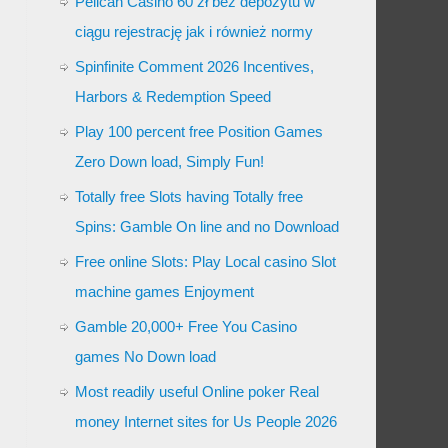
Pelican Casino 60 zł bez depozytu w
ciągu rejestrację jak i również normy
Spinfinite Comment 2026 Incentives,
Harbors & Redemption Speed
Play 100 percent free Position Games
Zero Down load, Simply Fun!
Totally free Slots having Totally free
Spins: Gamble On line and no Download
Free online Slots: Play Local casino Slot
machine games Enjoyment
Gamble 20,000+ Free You Casino
games No Down load
Most readily useful Online poker Real
money Internet sites for Us People 2026