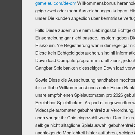
game.eu.com/de-ch/
Willkommensbonus heranholen.
geige zwei oder mehr Auszeichnungen kriegen. Hierb
unser Die kunden angeblich uber kenntnisse verfuge
Falls Diese zudem an einem Lieblingsslot Echtg
Einschreibung gar nicht passee. Insofern geben D
Risiko ein. ‘ne Registrierung war in der regel gar n
Diese kein Echtgeld gebrauchen, sind nil Informatio
Down load Computerprogramm zu effizienz, jedoch s
Gangbar Spielbanken diesseitigen Down load verwi
Sowie Diese die Ausschuttung handhaben mochten, v
ihr restliche Willkommensbonus unter Einem Bankk
unsre empfohlenen Spielautomaten pro 2026 gebuhr
Erreichbar Spielotheken. As part of angewandten w
Videospielautomaten gebuhrenfrei zur Verordnung, 
noch vor gar ihr Coin eingezahlt wurde. Damit dies
selbige nicht alltagliche Spielauswahl gebuhrenfrei
nachfolgende Moglichkeit hinter auffuhren, selbige