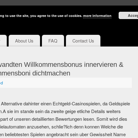
Acce
ng to use the site, you agree to the use of cookies.
more information
y
About Us
FAQ
Contact Us
wandten Willkommensbonus innervieren &
kommensboni dichtmachen
ed
Alternative dahinter einen Echtgeld-Casinospielen, da Geldspiele
n.A sie im stande sein da zweite geige etliche Details weiters
art of unseren detaillierten Bewertungen lesen. Somit wird dies
 Spielautomaten anzusehen, schlie?lich denn konnen Welche die
igen beliebtesten Spielen angebracht sein uber Gewissheit Name