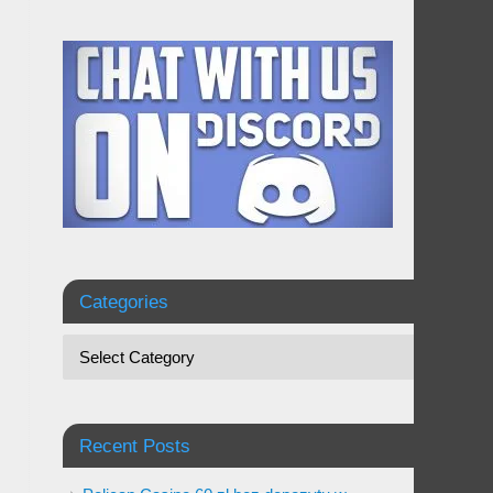
Categories
Recent Posts