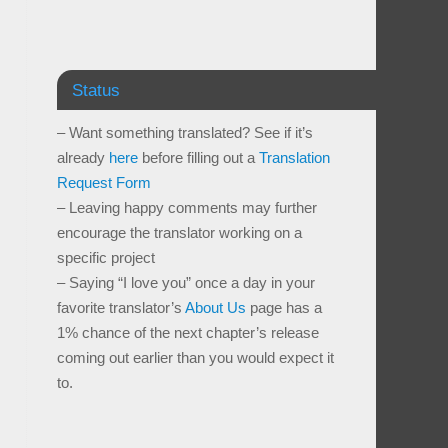
Status
– Want something translated? See if it’s
already
here
before filling out a
Translation
Request Form
– Leaving happy comments may further
encourage the translator working on a
specific project
– Saying “I love you” once a day in your
favorite translator’s
About Us
page has a
1% chance of the next chapter’s release
coming out earlier than you would expect it
to.