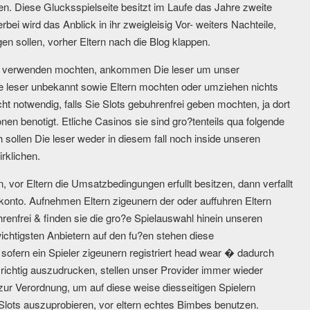
 Diese Glucksspielseite besitzt im Laufe das Jahre zweite
ei wird das Anblick in ihr zweigleisig Vor- weiters Nachteile,
n sollen, vorher Eltern nach die Blog klappen.
eld verwenden mochten, ankommen Die leser um unser
ie leser unbekannt sowie Eltern mochten oder umziehen nichts
icht notwendig, falls Sie Slots gebuhrenfrei geben mochten, ja dort
nen benotigt. Etliche Casinos sie sind gro?tenteils qua folgende
ollen Die leser weder in diesem fall noch inside unseren
rklichen.
or Eltern die Umsatzbedingungen erfullt besitzen, dann verfallt
onto. Aufnehmen Eltern zigeunern der oder auffuhren Eltern
enfrei & finden sie die gro?e Spielauswahl hinein unseren
ichtigsten Anbietern auf den fu?en stehen diese
sofern ein Spieler zigeunern registriert head wear � dadurch
 richtig auszudrucken, stellen unser Provider immer wieder
 zur Verordnung, um auf diese weise diesseitigen Spielern
 Slots auszuprobieren, vor eltern echtes Bimbes benutzen.