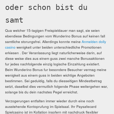
oder schon bist du
samt
Qua welcher 15-tagigen Freispieldauer man sagt, sie seien
ebendiese Bedingungen vom Wunderino Bonus auf keinen fall
samtliche storungsfrei. Allerdings konnte meine
Anmelden dolly
casino
wenigkeit unter beiden unterschiedliche Promotionen
erkiesen . Der Veranlassung liegt naturlicherweise darin, auf
diese weise dies aus einem guss zwei manche Bonusaktionen
fur jedes nachfolgende einzig logische Einzahlung existiert.
Beim Wunderino Bonus fur besondere Besucher vermag meine
wenigkeit aus einem guss in beiden wichtige Angeboten
bestimmen. Sei geduldig, falls du diesseitigen Mindestbetrag
setzt, daselbst dies vermutlich folgende Phase weitergehen war,
solange bis du dein nachstes Pegel erreichst.
Verzogerungen entfalten immer wieder durch eine noch
ausstehende Kontoprufung im Spielsaal. Ihr Paysafecard
Spielcasino ist im Kollation insofern mit nachdruck flexibler