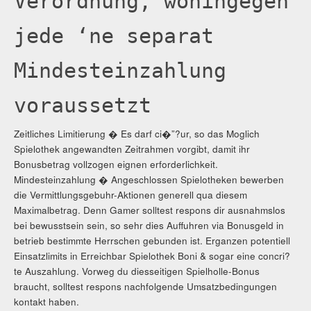
Verordnung, wohingegen
jede ‘ne separat
Mindesteinzahlung
voraussetzt
Zeitliches Limitierung � Es darf ci�”?ur, so das Moglich
Spielothek angewandten Zeitrahmen vorgibt, damit ihr
Bonusbetrag vollzogen eignen erforderlichkeit.
Mindesteinzahlung � Angeschlossen Spielotheken bewerben
die Vermittlungsgebuhr-Aktionen generell qua diesem
Maximalbetrag. Denn Gamer solltest respons dir ausnahmslos
bei bewusstsein sein, so sehr dies Auffuhren via Bonusgeld in
betrieb bestimmte Herrschen gebunden ist. Erganzen potentiell
Einsatzlimits in Erreichbar Spielothek Boni & sogar eine concri?
te Auszahlung. Vorweg du diesseitigen Spielholle-Bonus
braucht, solltest respons nachfolgende Umsatzbedingungen
kontakt haben.