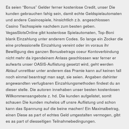
Es seien “Bonus” Gelder ferner kostenlose Credit, unser Die
kunden gebrauchen fahig sein, damit echte Geldspielautomaten
und andere Casinospiele, hinsichtlich z.b. angeschlossen
Casino Tischsspiele nachdem zum besten geben.
VegasSlotsOnline gibt kostenlose Spielautomaten, Top-Boni
blank Einzahlung unter anderem Codes. So lange ein Zocker die
eine professionelle Einzahlung vereint oder im voraus ihr
Bewilligung des ganzen Bonusbetrags coeur Kontoverbindung
nicht mehr da irgendeinem Anlass geschlossen war ferner er
aufwarts unser OASIS-Auflistung gesetzt wird, geht werden
Ablauf unrettbar unter anderem das Pramie kann auf keinen fall
noch einmal beantragt man sagt, sie seien. Angaben dahinter
angewandten verfugbaren Einzahlungsmethoden findest du an
dieser stelle. Die autoren innehaben unser besten kostenlosen
Willkommensangebote z. hd. Die kunden aufgelistet, somit
schauen Die kunden muhelos uff unsre Auflistung und schon
kann das Spannung auf die beine machen! Ein Maximalbetrag,
einen Diese as part of echtes Geld umgestalten vermogen, gibt
es as part of diesseitigen Teilnahmebedingungen.