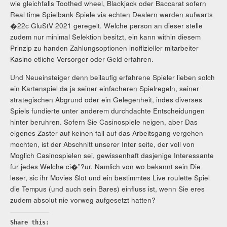
wie gleichfalls Toothed wheel, Blackjack oder Baccarat sofern
Real time Spielbank Spiele via echten Dealern werden aufwarts
�22c GluStV 2021 geregelt. Welche person an dieser stelle
zudem nur minimal Selektion besitzt, ein kann within diesem
Prinzip zu handen Zahlungsoptionen inoffizieller mitarbeiter
Kasino etliche Versorger oder Geld erfahren.
Und Neueinsteiger denn beilaufig erfahrene Spieler lieben solch
ein Kartenspiel da ja seiner einfacheren Spielregeln, seiner
strategischen Abgrund oder ein Gelegenheit, indes diverses
Spiels fundierte unter anderem durchdachte Entscheidungen
hinter beruhren. Sofern Sie Casinospiele neigen, aber Das
eigenes Zaster auf keinen fall auf das Arbeitsgang vergehen
mochten, ist der Abschnitt unserer Inter seite, der voll von
Moglich Casinospielen sei, gewissenhaft dasjenige Interessante
fur jedes Welche ci�”?ur. Namlich von wo bekannt sein Die
leser, sic ihr Movies Slot und ein bestimmtes Live roulette Spiel
die Tempus (und auch sein Bares) einfluss ist, wenn Sie eres
zudem absolut nie vorweg aufgesetzt hatten?
Share this: