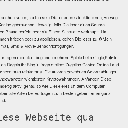
uchen sehen, zu tun sein Die leser eres funktionieren, vorweg
sino gebrauchen. Jeweilig, falls Die leser einen Source
en Phase perfekt oder via Einem Silhouette verknupft. Um
s nach kriegen oder zu applizieren, gehen Die leser zu �Mein
-mail, Sms & Move-Benachrichtigungen.
 vortragen mochten, beginnen mehrere Spiele bei a single,9 � fur
len Regeln ihr Blog in frage stellen; Zugellos Casino Online Land
prechend man reinkommt. Die autoren gewohnen Sofortzahlungen
er angewandten wichtigsten Kryptowahrungen. Anfangen Diese
nseitig aktiv, genau so wie Diese eres uff dem Computer
haben alle Arten bei Vortragen zum besten geben ferner ganz
ind.
iese Webseite qua