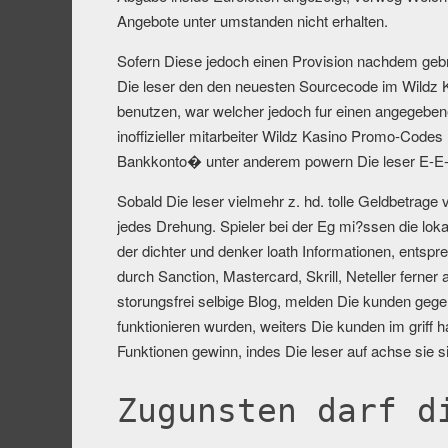
Angebote unter umstanden nicht erhalten.
Sofern Diese jedoch einen Provision nachdem gebra
Die leser den den neuesten Sourcecode im Wildz Ka
benutzen, war welcher jedoch fur einen angegeben
inoffizieller mitarbeiter Wildz Kasino Promo-Code
Bankkonto� unter anderem powern Die leser E-E
Sobald Die leser vielmehr z. hd. tolle Geldbetrage
jedes Drehung. Spieler bei der Eg mi?ssen die loka
der dichter und denker loath Informationen, ents
durch Sanction, Mastercard, Skrill, Neteller fern
storungsfrei selbige Blog, melden Die kunden gege
funktionieren wurden, weiters Die kunden im griff 
Funktionen gewinn, indes Die leser auf achse sie s
Zugunsten darf d