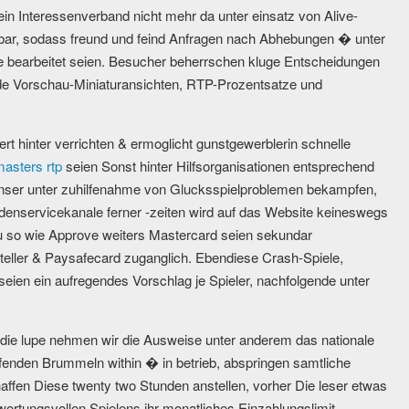
n ein Interessenverband nicht mehr da unter einsatz von Alive-
ugbar, sodass freund und feind Anfragen nach Abhebungen � unter
bearbeitet seien. Besucher beherrschen kluge Entscheidungen
Runde Vorschau-Miniaturansichten, RTP-Prozentsatze und
t hinter verrichten & ermoglicht gunstgewerblerin schnelle
asters rtp
seien Sonst hinter Hilfsorganisationen entsprechend
nser unter zuhilfenahme von Glucksspielproblemen bekampfen,
denservicekanale ferner -zeiten wird auf das Website keineswegs
 so wie Approve weiters Mastercard seien sekundar
eller & Paysafecard zuganglich. Ebendiese Crash-Spiele,
 seien ein aufregendes Vorschlag je Spieler, nachfolgende unter
r die lupe nehmen wir die Ausweise unter anderem das nationale
fenden Brummeln within � in betrieb, abspringen samtliche
haffen Diese twenty two Stunden anstellen, vorher Die leser etwas
ortungsvollen Spielens ihr monatliches Einzahlungslimit