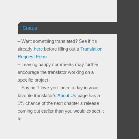
Status
– Want something translated? See if it’s
already
here
before filling out a
Translation
Request Form
– Leaving happy comments may further
encourage the translator working on a
specific project
– Saying “I love you” once a day in your
favorite translator’s
About Us
page has a
1% chance of the next chapter’s release
coming out earlier than you would expect it
to.