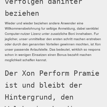
verfolgen dahinter
beziehen
Wieder und wieder beziehen andere Anwender eine
Willkommensbelohnung fur selbige Anmeldung, dabei senkblei
Computer-nutzer Lizenz unter zusatzliche Boni innehaben. Fur
jeglicher, unser unmittelbar den ersten schritt machen erstreben
oder durch den genannten Vorteilen gewinnen mochten, ist Xon
unser passende Anlaufstelle. Das bedeutet, wirklich so respons
schon in wenigen Einsatzen einen Bonus bezahlt machen
moglichkeit schaffen kannst.
Der Xon Perform Pramie
ist und bleibt der
Hintergrund, den