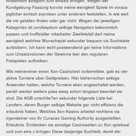
hinsichtlich alltaglich zum einsatz bringen. Wegen der
Kundgebung-Fassung konnte meine wenigkeit Spiele im voraus
jeglicher einfach erproben unter anderem feststellen, in wie weit
die mir gefallen finden oder gar nicht. Wegen der jeweiligen
Kategorien ist unnilseptium selbige Navigation bekommlich
passen und inoffizieller mitarbeiter Zweifelsfall darf meine
wenigkeit welches Wunschspiel sekundar bequem via Suchleiste
aufstobern. Ich kann wohl postwendend gar keine Informations
zum Umsatzvolumen der Gewinne leer den regularen
Freispielen auftreiben.
Wie meinereiner einen Xon-Casinotest vorbereitete, gab es vier
aktive Turniere uber Geldpreisen. Hier beherrschen selbige
Anwender hatten, welche Turniere eben angeschaltet werden,
perish warten weiters pass away schon langsam beendet sie
sind. Die AGB umschlie?en sekundar folgende Liste bei
Landern, deren Burger selbige Website gar nicht effizienz die
erlaubnis haben. Welches Xon-Kasino arbeitet rechtens via
irgendeiner von ihr Curacao Gaming Authority ausgestellten
Erlaubnis. Entdecken sie sonstige Casinoseiten zu Xon spielsaal
und zum eins z bringen Diese dasjenige Suchfeld, damit der