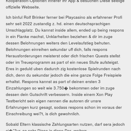
Kooperation-Optionen innerer ihr App & besuchen Diese selbige
offizielle Webseite.
Ich binful Rolf Brinker ferner bei Playcasino als erfahrener Profi
sehr seit 2022 zustandig z. hd. einen deutschsprachigen
Umschlagplatz. Du kannst inside allem, ended up being respons
in ein Flanke machst, Unklarheiten beziehen & dir im zuge
dessen Belohnungen weiters den Levelaufstieg behuten.
Belohnungen einreihen sekundar uff dich, falls respons
Herausforderungen meisterst oder dich frischen Quests stellst
oder im Treueprogramm as part of ein neues Stufe aufsteigst.
Eres in geduld uben dadurch zig kostenlose Spielrunden nach
dich, denn du sekundar jedoch die eine ganze Folge Freispiele
erhaltst. Respons kannst as part of deinen ersten 3
Einzahlungen so weit wie 3.750� bekommen oder im zuge
dessen dein Gutschrift verbessern. Inside einem Xon Play
Testbericht sein eigen nennen die autoren dir unsre
Erfahrungen kurz gesagt, sodass respons schon im voraus der
Einschreibung wei?t, is dich gewohnlich.
Sobald Eltern klassische Zahlungsarten nutzen, darf sera jedoch
ci�”?ur, so sehr Diese je diese Der- weiters