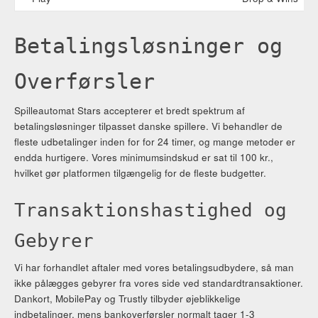
Betalingsløsninger og
Overførsler
Spilleautomat Stars accepterer et bredt spektrum af
betalingsløsninger tilpasset danske spillere. Vi behandler de
fleste udbetalinger inden for for 24 timer, og mange metoder er
endda hurtigere. Vores minimumsindskud er sat til 100 kr.,
hvilket gør platformen tilgængelig for de fleste budgetter.
Transaktionshastighed og
Gebyrer
Vi har forhandlet aftaler med vores betalingsudbydere, så man
ikke pålægges gebyrer fra vores side ved standardtransaktioner.
Dankort, MobilePay og Trustly tilbyder øjeblikkelige
indbetalinger, mens bankoverførsler normalt tager 1-3