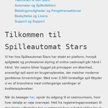
Automater og Spilkollektion
Betalingsmuligheder og Pengetransaktioner
Beskyttelse og Licens
Support og Support
Tilkommen til
Spilleautomat Stars
Vi her hos Spilleautomat Stars har skabt en platform, hvorpå
spilglæde og professionel styring af online casinospil går hånd i
hånd. Vor casino bliver bygget på principper om åbenhed,
ansvarligt spil samt en brugeroplevelse, der matcher moderne
gambleres forventninger. Med over 2.500 forskellige spil tilbyder
vi en af branchens mest omfangsrige samlinger af
kvalitetsoplevelser.
Når du besøger
her
, opnår du adgang til et casinounivers, hvor
hver detalje er nøje overvejet. Helt fra registreringsprocessen til
den første udbetaling har vi optimeret hver enkelt funktion for at