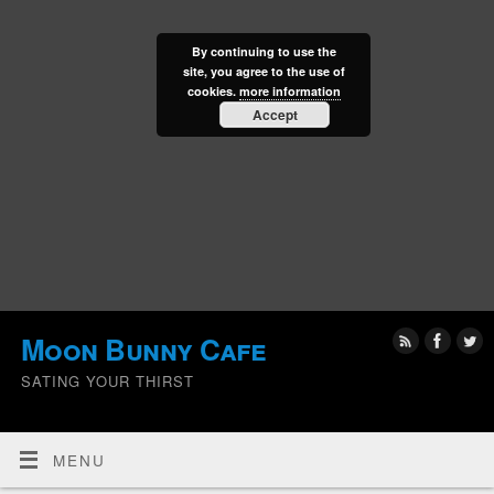
By continuing to use the
site, you agree to the use of
cookies.
more information
Accept
Moon Bunny Cafe
SATING YOUR THIRST
MENU