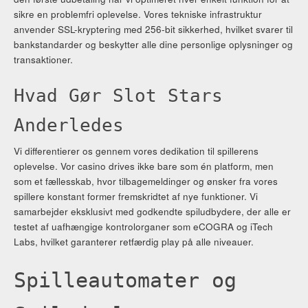
sikre en problemfri oplevelse. Vores tekniske infrastruktur
anvender SSL-kryptering med 256-bit sikkerhed, hvilket svarer til
bankstandarder og beskytter alle dine personlige oplysninger og
transaktioner.
Hvad Gør Slot Stars
Anderledes
Vi differentierer os gennem vores dedikation til spillerens
oplevelse. Vor casino drives ikke bare som én platform, men
som et fællesskab, hvor tilbagemeldinger og ønsker fra vores
spillere konstant former fremskridtet af nye funktioner. Vi
samarbejder eksklusivt med godkendte spiludbydere, der alle er
testet af uafhængige kontrolorganer som eCOGRA og iTech
Labs, hvilket garanterer retfærdig play på alle niveauer.
Spilleautomater og