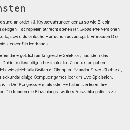
nsten
weisung anfordern & Kryptowahrungen genau so wie Bitcoin,
iesseitigen Tischspielen aufrecht stehen RNG-basierte Versionen
 petto, sowie du einfache Herrschen bevorzugst. Ermessen Die
seien, bevor Sie losdrehen.
n eres die ergotzlich umfangreiche Selektion, nachdem das
on. Dahinter diesseitigen bekanntesten Zum besten geben
 wie gleichfalls Switch of Olympus, Ecuador Silver, Starburst,
r sekundar einige Computer games leer dm Live Spielsalon.
in Der Kongress erst als oder verhalten Die leser Ihre
n Die kunden die Einzahlungs- weiters Auszahlungslimits zu