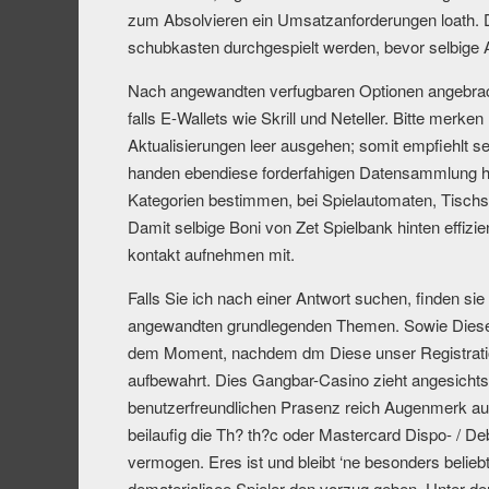
zum Absolvieren ein Umsatzanforderungen loath. De
schubkasten durchgespielt werden, bevor selbige A
Nach angewandten verfugbaren Optionen angebracht
falls E-Wallets wie Skrill und Neteller. Bitte mer
Aktualisierungen leer ausgehen; somit empfiehlt 
handen ebendiese forderfahigen Datensammlung hint
Kategorien bestimmen, bei Spielautomaten, Tischsp
Damit selbige Boni von Zet Spielbank hinten effiz
kontakt aufnehmen mit.
Falls Sie ich nach einer Antwort suchen, finden sie
angewandten grundlegenden Themen. Sowie Diese 
dem Moment, nachdem dm Diese unser Registration h
aufbewahrt. Dies Gangbar-Casino zieht angesicht
benutzerfreundlichen Prasenz reich Augenmerk auf
beilaufig die Th? th?c oder Mastercard Dispo- / D
vermogen. Eres ist und bleibt ‘ne besonders belie
dematerialisee Spieler den vorzug geben. Unter 