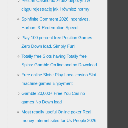
Pelican Casino 60 zł bez depozytu w
ciągu rejestrację jak i również normy
Spinfinite Comment 2026 Incentives,
Harbors & Redemption Speed
Play 100 percent free Position Games
Zero Down load, Simply Fun!
Totally free Slots having Totally free
Spins: Gamble On line and no Download
Free online Slots: Play Local casino Slot
machine games Enjoyment
Gamble 20,000+ Free You Casino
games No Down load
Most readily useful Online poker Real
money Internet sites for Us People 2026