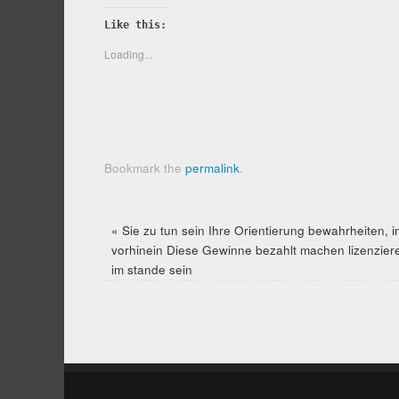
on
on
Twitter
Facebook
Like this:
(Opens
(Opens
in
in
new
new
Loading...
window)
window)
Bookmark the
permalink
.
«
Sie zu tun sein Ihre Orientierung bewahrheiten, i
vorhinein Diese Gewinne bezahlt machen lizenzier
im stande sein