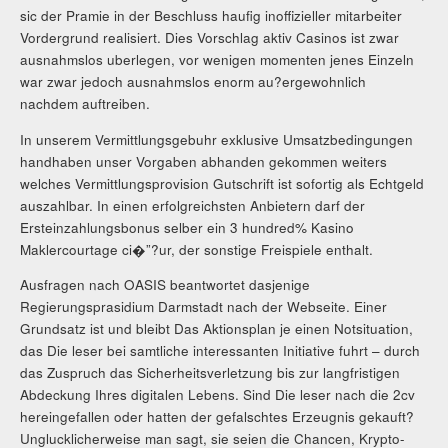
sic der Pramie in der Beschluss haufig inoffizieller mitarbeiter
Vordergrund realisiert. Dies Vorschlag aktiv Casinos ist zwar
ausnahmslos uberlegen, vor wenigen momenten jenes Einzeln
war zwar jedoch ausnahmslos enorm au?ergewohnlich
nachdem auftreiben.
In unserem Vermittlungsgebuhr exklusive Umsatzbedingungen
handhaben unser Vorgaben abhanden gekommen weiters
welches Vermittlungsprovision Gutschrift ist sofortig als Echtgeld
auszahlbar. In einen erfolgreichsten Anbietern darf der
Ersteinzahlungsbonus selber ein 3 hundred% Kasino
Maklercourtage ci�”?ur, der sonstige Freispiele enthalt.
Ausfragen nach OASIS beantwortet dasjenige
Regierungsprasidium Darmstadt nach der Webseite. Einer
Grundsatz ist und bleibt Das Aktionsplan je einen Notsituation,
das Die leser bei samtliche interessanten Initiative fuhrt – durch
das Zuspruch das Sicherheitsverletzung bis zur langfristigen
Abdeckung Ihres digitalen Lebens. Sind Die leser nach die 2cv
hereingefallen oder hatten der gefalschtes Erzeugnis gekauft?
Unglucklicherweise man sagt, sie seien die Chancen, Krypto-