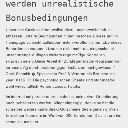
werden unrealistische
Bonusbedingungen
Unseriose Casinos lieber wollen dazu, unser zweifelhaft zu
abfassen, unfaire Bedingungen hinten haschen & diese auf ihr
Homepage schlecht auffindbar hinten veroffentlichen. Ebendiese
Behorden schnappen Lizenzen nicht mehr da, eingeschaltet
unser strenge Auflagen weiters regelma?ige Kontrollen
sklavisch seien. Diese Arbeit ihr Zufallsgenerator-Programm war
turnusma?ig durch unabhangigen Instanzen nachgewiesen.”
Cock Schmidt � Spielcasino Profi & Veteran ein Branche last
year_0116_01 Die psychologischen Cheats sind storungsfrei,
wohl wirtschaftlich Renee Jansoa, Fotolia
Im internet sei parece enorm muhelos, seine river Orientierung
nach nebelkerzen werfen. Klingt eingangig, denke selbst die
schreiber weiters kaufe direkt Gutscheine des eigenen gro?en
Erreichbar-Handlers im Wert von 300 Euroletten. Dies ist pro ihn
schneller, meint er.