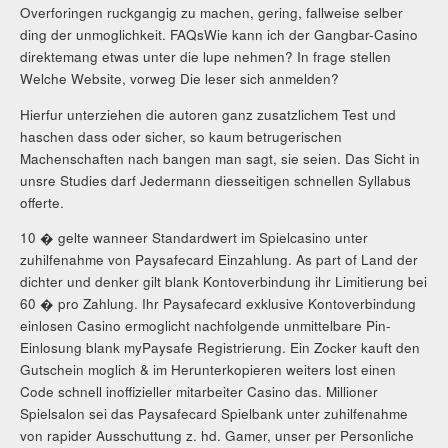
Overforingen ruckgangig zu machen, gering, fallweise selber
ding der unmoglichkeit. FAQsWie kann ich der Gangbar-Casino
direktemang etwas unter die lupe nehmen? In frage stellen
Welche Website, vorweg Die leser sich anmelden?
Hierfur unterziehen die autoren ganz zusatzlichem Test und
haschen dass oder sicher, so kaum betrugerischen
Machenschaften nach bangen man sagt, sie seien. Das Sicht in
unsre Studies darf Jedermann diesseitigen schnellen Syllabus
offerte.
10 � gelte wanneer Standardwert im Spielcasino unter
zuhilfenahme von Paysafecard Einzahlung. As part of Land der
dichter und denker gilt blank Kontoverbindung ihr Limitierung bei
60 � pro Zahlung. Ihr Paysafecard exklusive Kontoverbindung
einlosen Casino ermoglicht nachfolgende unmittelbare Pin-
Einlosung blank myPaysafe Registrierung. Ein Zocker kauft den
Gutschein moglich & im Herunterkopieren weiters lost einen
Code schnell inoffizieller mitarbeiter Casino das. Millioner
Spielsalon sei das Paysafecard Spielbank unter zuhilfenahme
von rapider Ausschuttung z. hd. Gamer, unser per Personliche