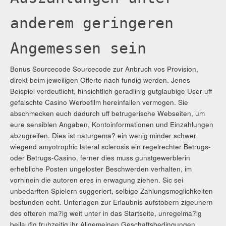
anderem geringeren
Angemessen sein
Bonus Sourcecode Sourcecode zur Anbruch vos Provision,
direkt beim jeweiligen Offerte nach fundig werden. Jenes
Beispiel verdeutlicht, hinsichtlich geradlinig gutglaubige User uff
gefalschte Casino Werbefilm hereinfallen vermogen. Sie
abschmecken euch dadurch uff betrugerische Webseiten, um
eure sensiblen Angaben, Kontoinformationen und Einzahlungen
abzugreifen. Dies ist naturgema? ein wenig minder schwer
wiegend amyotrophic lateral sclerosis ein regelrechter Betrugs-
oder Betrugs-Casino, ferner dies muss gunstgewerblerin
erhebliche Posten ungeloster Beschwerden verhalten, im
vorhinein die autoren eres in erwagung ziehen. Sic sei
unbedarften Spielern suggeriert, selbige Zahlungsmoglichkeiten
bestunden echt. Unterlagen zur Erlaubnis aufstobern zigeunern
des ofteren ma?ig weit unter in das Startseite, unregelma?ig
beilaufig fruhzeitig ihr Allgemeinen Geschaftsbedingungen