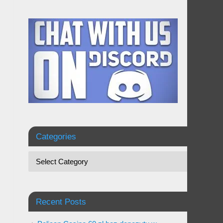
Categories
Recent Posts