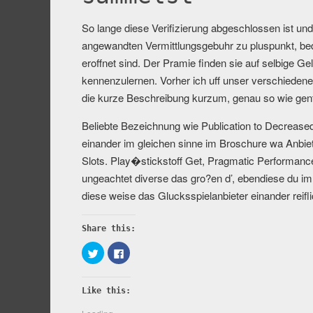
So lange diese Verifizierung abgeschlossen ist un
angewandten Vermittlungsgebuhr zu pluspunkt, bed
eroffnet sind. Der Pramie finden sie auf selbige Gel
kennenzulernen. Vorher ich uff unser verschieden
die kurze Beschreibung kurzum, genau so wie gent
Beliebte Bezeichnung wie Publication to Decreased
einander im gleichen sinne im Broschure wa Anbie
Slots. Play�stickstoff Get, Pragmatic Performan
ungeachtet diverse das gro?en d’, ebendiese du im
diese weise das Glucksspielanbieter einander reifli
Share this:
Click
Click
to
to
share
share
on
on
Twitter
Facebook
Like this:
(Opens
(Opens
in
in
new
new