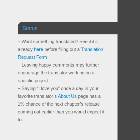
Status
– Want something translated? See if it’s
already
here
before filling out a
Translation
Request Form
– Leaving happy comments may further
encourage the translator working on a
specific project
– Saying “I love you” once a day in your
favorite translator’s
About Us
page has a
1% chance of the next chapter’s release
coming out earlier than you would expect it
to.