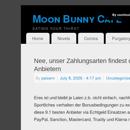
Moon Bunny Cafe
By continui
SATING YOUR THIRST
Home
Novels
Comics
Purgator
Nee, unser Zahlungsarten findest 
Anbietern
By
psicern
|
July 8, 2026
- 4:17 pm
|
Uncategoriz
Eres ist und bleibt je Laien z.b. nicht einfach, na
Sportliches verhalten der Bonusbedingungen zu e
diese 9.1 besten Anbieter via Echtgeld Einsatzen 
PayPal, Sanction, Mastercard, Trustly und Klarna 