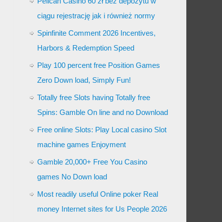
Pelican Casino 60 zł bez depozytu w
ciągu rejestrację jak i również normy
Spinfinite Comment 2026 Incentives,
Harbors & Redemption Speed
Play 100 percent free Position Games
Zero Down load, Simply Fun!
Totally free Slots having Totally free
Spins: Gamble On line and no Download
Free online Slots: Play Local casino Slot
machine games Enjoyment
Gamble 20,000+ Free You Casino
games No Down load
Most readily useful Online poker Real
money Internet sites for Us People 2026