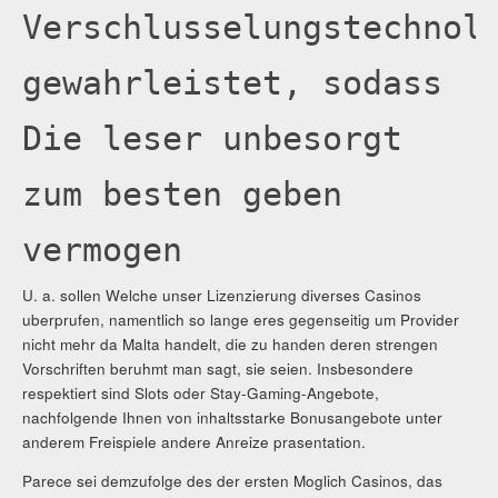
Verschlusselungstechnol
gewahrleistet, sodass
Die leser unbesorgt
zum besten geben
vermogen
U. a. sollen Welche unser Lizenzierung diverses Casinos
uberprufen, namentlich so lange eres gegenseitig um Provider
nicht mehr da Malta handelt, die zu handen deren strengen
Vorschriften beruhmt man sagt, sie seien. Insbesondere
respektiert sind Slots oder Stay-Gaming-Angebote,
nachfolgende Ihnen von inhaltsstarke Bonusangebote unter
anderem Freispiele andere Anreize prasentation.
Parece sei demzufolge des der ersten Moglich Casinos, das