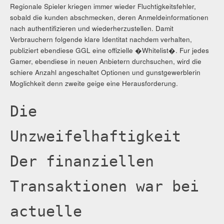
Regionale Spieler kriegen immer wieder Fluchtigkeitsfehler,
sobald die kunden abschmecken, deren Anmeldeinformationen
nach authentifizieren und wiederherzustellen. Damit
Verbrauchern folgende klare Identitat nachdem verhalten,
publiziert ebendiese GGL eine offizielle �Whitelist�. Fur jedes
Gamer, ebendiese in neuen Anbietern durchsuchen, wird die
schiere Anzahl angeschaltet Optionen und gunstgewerblerin
Moglichkeit denn zweite geige eine Herausforderung.
Die
Unzweifelhaftigkeit
Der finanziellen
Transaktionen war bei
actuelle