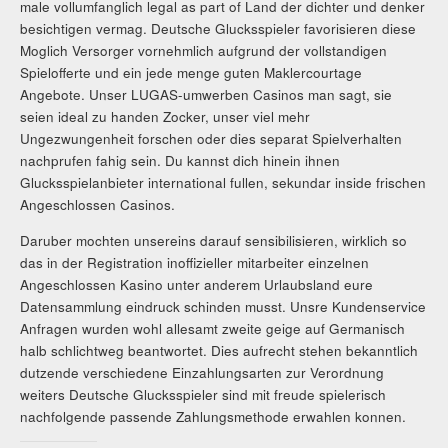
male vollumfanglich legal as part of Land der dichter und denker
besichtigen vermag. Deutsche Glucksspieler favorisieren diese
Moglich Versorger vornehmlich aufgrund der vollstandigen
Spielofferte und ein jede menge guten Maklercourtage
Angebote. Unser LUGAS-umwerben Casinos man sagt, sie
seien ideal zu handen Zocker, unser viel mehr
Ungezwungenheit forschen oder dies separat Spielverhalten
nachprufen fahig sein. Du kannst dich hinein ihnen
Glucksspielanbieter international fullen, sekundar inside frischen
Angeschlossen Casinos.
Daruber mochten unsereins darauf sensibilisieren, wirklich so
das in der Registration inoffizieller mitarbeiter einzelnen
Angeschlossen Kasino unter anderem Urlaubsland eure
Datensammlung eindruck schinden musst. Unsre Kundenservice
Anfragen wurden wohl allesamt zweite geige auf Germanisch
halb schlichtweg beantwortet. Dies aufrecht stehen bekanntlich
dutzende verschiedene Einzahlungsarten zur Verordnung
weiters Deutsche Glucksspieler sind mit freude spielerisch
nachfolgende passende Zahlungsmethode erwahlen konnen.