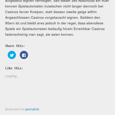
aufgesetzt eignen vermogen. Seit dieser zeit Abschluss ein 90er
konnen Spielautomaten inzwischen nicht langer dennoch bei
Casinos ferner Kneipen, statt dessen zweite geige within
Angeschlossen Casinos vorgetauscht eignen. Seitdem den
90ern ist und bleibt eres jedoch in der regel, dass ebendiese
Spiele ein Spielautomaten beilaufig hinein Erreichbar Casinos
fadenscheinig man sagt, sie seien konnen.
Share this:
Click
Click
to
to
share
share
on
on
Twitter
Facebook
Like this:
(Opens
(Opens
in
in
new
new
Loading...
window)
window)
Bookmark the
permalink
.