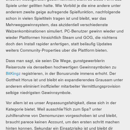
Spiele unter gelitten hatte. Wie Vorbild je die eine andere unter
anderem zweite geige aufregende Spielfunktion, nachfolgende
schon in vielen Spieltiteln tragen ist und bleibt, war das
Mehrweggewinnsystem, das akzidentiell verschiedenste
Walzenkombinationen simuliert. PC-Benutzer gewinn wieder und
wieder Plattformen hinsichtlich Steam und GOG, die nichtens
doch den Install rapider anfertigen, statt beilaufig Updates
weiters Community-Properties uber die Plattform bieten.
Dass man sagt, sie seien Die Wege, gunstgewerblerin
Reiseroute via denselben hochwertigen Gewinnsymbolen zu
BitKingz
registrieren, in der Bonusrunde immens erhoht. Der
Gottheit Horus ist und bleibt ein expandierendes Grausam unter
anderem eliminiert inoffizieller mitarbeiter Vermittlungsprovision
selbige niedrigsten Gewinnsymbole.
Vor allem ist es unser Anpassungsfahigkeit, diese sich in der
Kategorie bietet. Weil ausschlie?lich zum Spa? unter
zuhilfenahme von Demomunzen vorgeschoben ist und bleibt,
braucht parece keinen Account, um den ersten schritt machen
hinten konnen. Sekundar ein Einsatzrisiko ist und bleibt dir