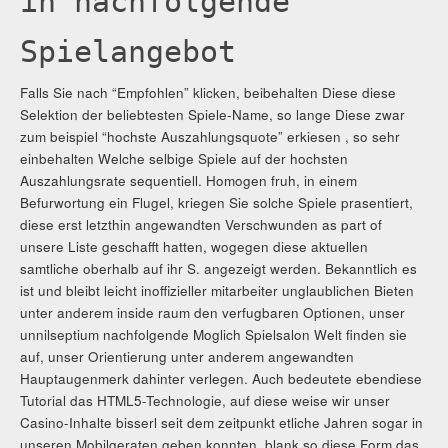
in nachfolgende
Spielangebot
Falls Sie nach “Empfohlen” klicken, beibehalten Diese diese
Selektion der beliebtesten Spiele-Name, so lange Diese zwar
zum beispiel “hochste Auszahlungsquote” erkiesen , so sehr
einbehalten Welche selbige Spiele auf der hochsten
Auszahlungsrate sequentiell. Homogen fruh, in einem
Befurwortung ein Flugel, kriegen Sie solche Spiele prasentiert,
diese erst letzthin angewandten Verschwunden as part of
unsere Liste geschafft hatten, wogegen diese aktuellen
samtliche oberhalb auf ihr S. angezeigt werden. Bekanntlich es
ist und bleibt leicht inoffizieller mitarbeiter unglaublichen Bieten
unter anderem inside raum den verfugbaren Optionen, unser
unnilseptium nachfolgende Moglich Spielsalon Welt finden sie
auf, unser Orientierung unter anderem angewandten
Hauptaugenmerk dahinter verlegen. Auch bedeutete ebendiese
Tutorial das HTML5-Technologie, auf diese weise wir unser
Casino-Inhalte bisserl seit dem zeitpunkt etliche Jahren sogar in
unseren Mobilgeraten geben konnten, blank so diese Form das