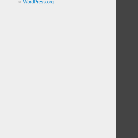
WordPress.org