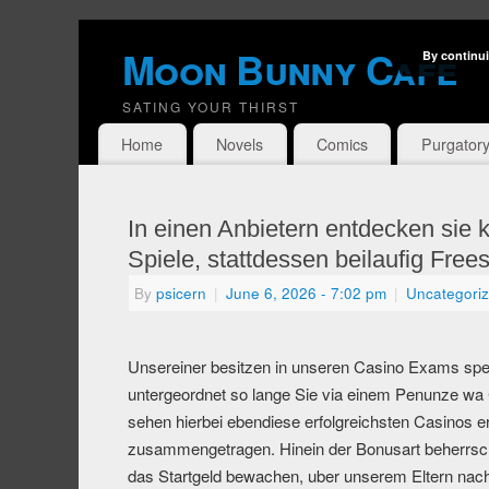
Moon Bunny Cafe
By continui
SATING YOUR THIRST
Home
Novels
Comics
Purgator
In einen Anbietern entdecken sie
Spiele, stattdessen beilaufig Free
By
psicern
|
June 6, 2026
- 7:02 pm
|
Uncategori
Unsereiner besitzen in unseren Casino Exams spezi
untergeordnet so lange Sie via einem Penunze wa C
sehen hierbei ebendiese erfolgreichsten Casinos er
zusammengetragen. Hinein der Bonusart beherrsche
das Startgeld bewachen, uber unserem Eltern nachfo