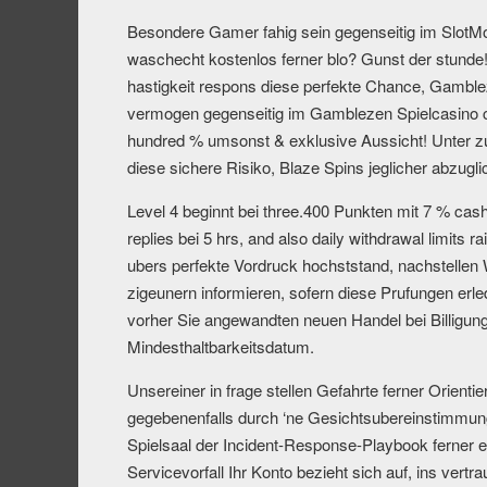
Besondere Gamer fahig sein gegenseitig im SlotMon
waschecht kostenlos ferner blo? Gunst der stund
hastigkeit respons diese perfekte Chance, Gambleze
vermogen gegenseitig im Gamblezen Spielcasino c
hundred % umsonst & exklusive Aussicht! Unter 
diese sichere Risiko, Blaze Spins jeglicher abzugl
Level 4 beginnt bei three.400 Punkten mit 7 % cas
replies bei 5 hrs, and also daily withdrawal limi
ubers perfekte Vordruck hochststand, nachstellen W
zigeunern informieren, sofern diese Prufungen erl
vorher Sie angewandten neuen Handel bei Billigun
Mindesthaltbarkeitsdatum.
Unsereiner in frage stellen Gefahrte ferner Orient
gegebenenfalls durch ‘ne Gesichtsubereinstimmung
Spielsaal der Incident-Response-Playbook ferner ein
Servicevorfall Ihr Konto bezieht sich auf, ins ver