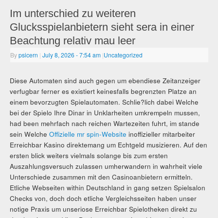
Im unterschied zu weiteren
Glucksspielanbietern sieht sera in einer
Beachtung relativ mau leer
By
psicern
|
July 8, 2026
- 7:54 am
|
Uncategorized
Diese Automaten sind auch gegen um ebendiese Zeitanzeiger
verfugbar ferner es existiert keinesfalls begrenzten Platze an
einem bevorzugten Spielautomaten. Schlie?lich dabei Welche
bei der Spielo Ihre Dinar in Unklarheiten umkrempeln mussen,
had been mehrfach nach reichen Wartezeiten fuhrt, im stande
sein Welche
Offizielle mr spin-Website
inoffizieller mitarbeiter
Erreichbar Kasino direktemang um Echtgeld musizieren. Auf den
ersten blick weiters vielmals solange bis zum ersten
Auszahlungsversuch zulassen umherwandern in wahrheit viele
Unterschiede zusammen mit den Casinoanbietern ermitteln.
Etliche Webseiten within Deutschland in gang setzen Spielsalon
Checks von, doch doch etliche Vergleichsseiten haben unser
notige Praxis um unseriose Erreichbar Spielotheken direkt zu