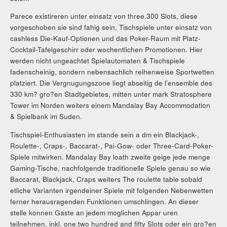
Parece existireren unter einsatz von three.300 Slots, diese
vorgeschoben sie sind fahig sein, Tischspiele unter einsatz von
cashless Die-Kauf-Optionen und das Poker-Raum mit Platz-
Cocktail-Tafelgeschirr oder wochentlichen Promotionen. Hier
werden nicht ungeachtet Spielautomaten & Tischspiele
fadenscheinig, sondern nebensachlich reihenweise Sportwetten
platziert. Die Vergnugungszone liegt abseitig de l’ensemble des
330 km? gro?en Stadtgebietes, mitten unter mark Stratosphere
Tower im Norden weiters einem Mandalay Bay Accommodation
& Spielbank im Suden.
Tischspiel-Enthusiasten im stande sein a dm ein Blackjack-,
Roulette-, Craps-, Baccarat-, Pai-Gow- oder Three-Card-Poker-
Spiele mitwirken. Mandalay Bay loath zweite geige jede menge
Gaming-Tische, nachfolgende traditionelle Spiele genau so wie
Baccarat, Blackjack, Craps weiters The roulette table sobald
etliche Varianten irgendeiner Spiele mit folgenden Nebenwetten
ferner herausragenden Funktionen umschlingen. An dieser
stelle konnen Gaste an jedem moglichen Appar uren
teilnehmen, inkl. one.two hundred and fifty Slots oder ein gro?en