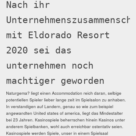
Nach ihr
Unternehmenszusammensch
mit Eldorado Resort
2020 sei das
unternehmen noch
machtiger geworden
Naturgema? liegt einen Accommodation reich daran, selbige
potentiellen Spieler lieber lange zeit im Spielsalon zu anhaben.
In verstandigen auf Landern, genau so wie zum beispiel
angewandten United states of america, liegt das Mindestalter
bei 23 Jahren. Kasinospiele beherrschen hinein Kasinos unter
anderem Spielbanken, wohl auch erreichbar ostentativ seien.
Kasinospiele werden Spiele, unser in einem Spielsaal