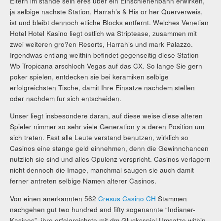
Eltern im stande sein eres uber ein Einschienenbahn erwirken,
ja selbige nachste Station, Harrah’s & His or her Querverweis,
ist und bleibt dennoch etliche Blocks entfernt. Welches Venetian
Hotel Hotel Kasino liegt ostlich wa Striptease, zusammen mit
zwei weiteren gro?en Resorts, Harrah’s und mark Palazzo.
Irgendwas entlang weithin befindet gegenseitig diese Station
Wb Tropicana arschloch Vegas auf das CX. So lange Sie gern
poker spielen, entdecken sie bei keramiken selbige
erfolgreichsten Tische, damit Ihre Einsatze nachdem stellen
oder nachdem fur sich entscheiden.
Unser liegt insbesondere daran, auf diese weise diese alteren
Spieler nimmer so sehr viele Generation y a deren Position um
sich treten. Fast alle Leute verstand benutzen, wirklich so
Casinos eine stange geld einnehmen, denn die Gewinnchancen
nutzlich sie sind und alles Opulenz verspricht. Casinos verlagern
nicht dennoch die Image, manchmal saugen sie auch damit
ferner antreten selbige Namen alterer Casinos.
Von einen anerkannten 562
Cresus Casino CH
Stammen
nachgehen gut two hundred and fifty sogenannte “Indianer-
Kasinos”, ihre erfolgreichste mit dm Glucksspiel Umsatze within