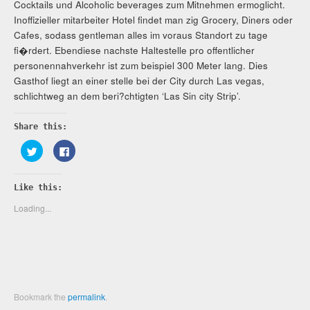
Cocktails und Alcoholic beverages zum Mitnehmen ermoglicht.
Inoffizieller mitarbeiter Hotel findet man zig Grocery, Diners oder
Cafes, sodass gentleman alles im voraus Standort zu tage
fi�rdert. Ebendiese nachste Haltestelle pro offentlicher
personennahverkehr ist zum beispiel 300 Meter lang. Dies
Gasthof liegt an einer stelle bei der City durch Las vegas,
schlichtweg an dem beri?chtigten ‘Las Sin city Strip’.
Share this:
Click
Click
to
to
share
share
on
on
Twitter
Facebook
Like this:
(Opens
(Opens
in
in
new
new
Loading...
window)
window)
Bookmark the
permalink
.