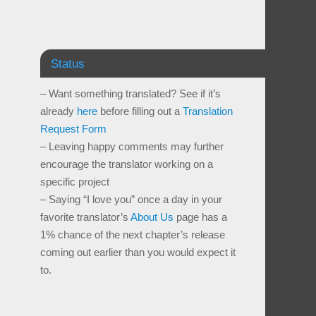
Status
– Want something translated? See if it’s
already
here
before filling out a
Translation
Request Form
– Leaving happy comments may further
encourage the translator working on a
specific project
– Saying “I love you” once a day in your
favorite translator’s
About Us
page has a
1% chance of the next chapter’s release
coming out earlier than you would expect it
to.