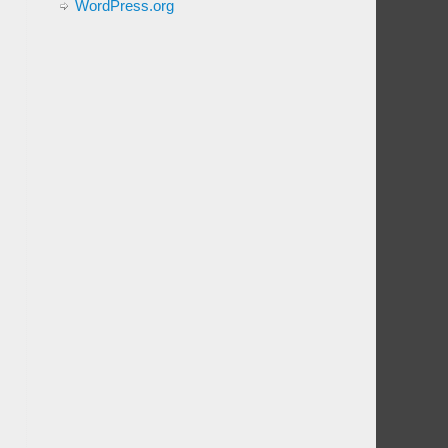
WordPress.org