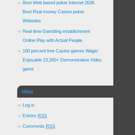
Best Web based poker Internet 2026
Best Real money Casino poker
Websites
Real time Gambling establishment
Online Play with Actual People
100 percent free Casino games Wager
Enjoyable 23,300+ Demonstration Video
game
Meta
Log in
Entries
RSS
Comments
RSS