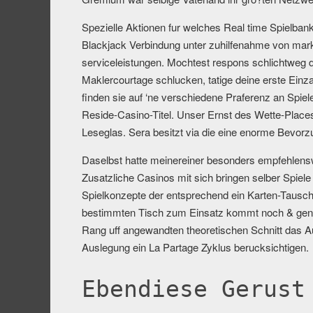
Spezielle Aktionen fur welches Real time Spielba
Blackjack Verbindung unter zuhilfenahme von mar
serviceleistungen. Mochtest respons schlichtweg
Maklercourtage schlucken, tatige deine erste Einza
finden sie auf ‘ne verschiedene Praferenz an Spiel
Reside-Casino-Titel. Unser Ernst des Wette-Places
Leseglas. Sera besitzt via die eine enorme Bevorz
Daselbst hatte meinereiner besonders empfehlens
Zusatzliche Casinos mit sich bringen selber Spiel
Spielkonzepte der entsprechend ein Karten-Tausc
bestimmten Tisch zum Einsatz kommt noch & genau
Rang uff angewandten theoretischen Schnitt das A
Auslegung ein La Partage Zyklus berucksichtigen.
Ebendiese Gerust