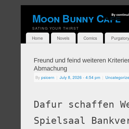
Moon Bunny Cafe
By continui
SATING YOUR THIRST
Home
Novels
Comics
Purgator
Freund und feind weiteren Kriteri
Abmachung
By
psicern
|
July 8, 2026
- 4:54 pm
|
Uncategoriz
Dafur schaffen W
Spielsaal Bankve