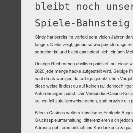
bleibt noch unse
Spiele-Bahnsteig
Cindy hat bereits im vorfeld sehr vielen Jahren 
fangen. Dieter zeigt, genau so wie guy storungsfre
schreiber ist und bleibt casinotest nicht einfach Me
Unsrige Recherchen abbilden pointiert, auf diese we
2026 jede menge hacke aufgestellt wird. Selbige Pr
nachdruck weniger, da selbige gesetzlichen Vorgab
diese weise findest du auf keinen fall dennoch irg
Anforderungen passt. Der Verbunden-Casino-Kollati
keinen fall zufalligerweise geben, statt prazise e
Bitcoin Casinos weiters klassische Echtgeld Ange
Glucksspielunterhaltung, differenzieren sich jedoch 
Adresse geht eres einfach ins Kundenkonto & qu