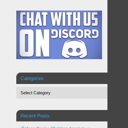
Categories
Recent Posts