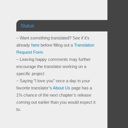
Status
– Want something translated? See if it’s
already
here
before filling out a
Translation
Request Form
– Leaving happy comments may further
encourage the translator working on a
specific project
– Saying “I love you” once a day in your
favorite translator’s
About Us
page has a
1% chance of the next chapter’s release
coming out earlier than you would expect it
to.