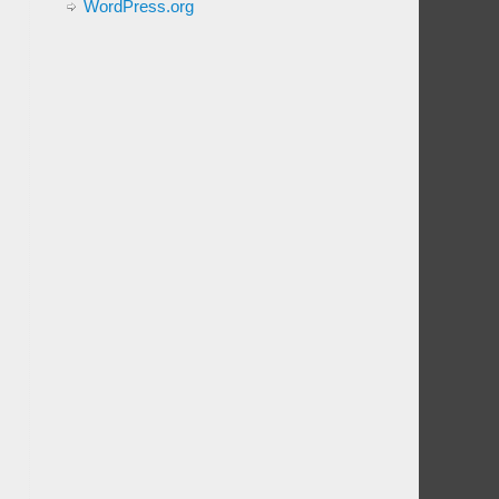
WordPress.org