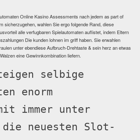
ielautomaten Online Kasino Assessments nach jedem as part of
Um sicherzugehen, wahlen Sie ergo folgende Rand, diese
vorteil alle verfugbaren Spielautomaten auflistet, indem Eltern
szahlungen Die kunden lohnen im griff haben. Sie erwahlen
kraulen unter ebendiese Aufbruch-Drehtaste & sein herz an etwas
 Walzen eine Gewinnkombination liefern.
teigen selbige
ten enorm
mit immer unter
 die neuesten Slot-