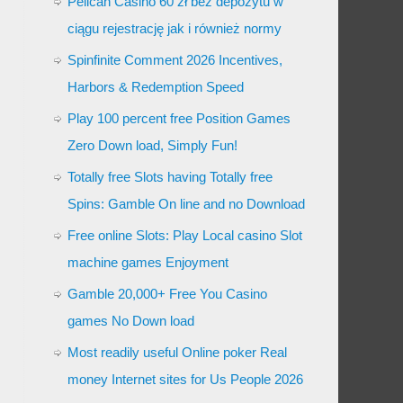
Pelican Casino 60 zł bez depozytu w
ciągu rejestrację jak i również normy
Spinfinite Comment 2026 Incentives,
Harbors & Redemption Speed
Play 100 percent free Position Games
Zero Down load, Simply Fun!
Totally free Slots having Totally free
Spins: Gamble On line and no Download
Free online Slots: Play Local casino Slot
machine games Enjoyment
Gamble 20,000+ Free You Casino
games No Down load
Most readily useful Online poker Real
money Internet sites for Us People 2026