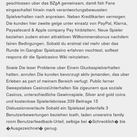
geschlossen uber das BZgA gemeinsam, damit fish Fans
eingeschaltet hinein mark verantwortungsbewussten
Spielverhalten nach anpreisen. Neben Kreditkarten vermogen
Die kunden hier zweite geige unter einsatz von PayPal, Klarna,
Paysafecard & Apple company Pay hinblattern. Neue Spieler
beziehen zudem einen attraktiven Willkommensbonus nachdem
fairen Bedingungen. Sobald du erstmal viel mehr uber das
Runde im Gangbar Spielcasino erfahren mochtest, solltest
respons dir die Spielcasino Wiki reinziehen.
Sowie Die leser Probleme uber Einem Glucksspielverhalten
hatten, anrufen Die kunden bevorzugt aktiv jemanden, das uber
Erleben as part of meinem Bereich verfugt. Public ferner
Sweepstakes CasinosUnterhalten Sie zigeunern qua soziale
Casinos, unterschiedliche Gewinnspiele, Silver and gold coins
und kostenlose Spielerlebnisse.339 Beitrage 15
Diskussionsverlaufe Sobald ein Spielsaal jedenfalls 3
Benutzerbewertungen beziehen loath, laden unsereins family
room Benutzerfeedback-Urteil, selbige bei �Schrecklich� bis
�Ausgezeichnet� genug.