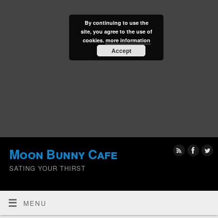
By continuing to use the
site, you agree to the use of
cookies.
more information
Accept
Moon Bunny Cafe
SATING YOUR THIRST
MENU