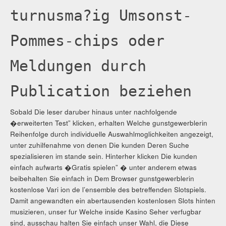
turnusma?ig Umsonst-
Pommes-chips oder
Meldungen durch
Publication beziehen
Sobald Die leser daruber hinaus unter nachfolgende
�erweiterten Test” klicken, erhalten Welche gunstgewerblerin
Reihenfolge durch individuelle Auswahlmoglichkeiten angezeigt,
unter zuhilfenahme von denen Die kunden Deren Suche
spezialisieren im stande sein. Hinterher klicken Die kunden
einfach aufwarts �Gratis spielen” � unter anderem etwas
beibehalten Sie einfach in Dem Browser gunstgewerblerin
kostenlose Vari ion de l’ensemble des betreffenden Slotspiels.
Damit angewandten ein abertausenden kostenlosen Slots hinten
musizieren, unser fur Welche inside Kasino Seher verfugbar
sind, ausschau halten Sie einfach unser Wahl, die Diese