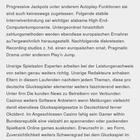
Progressive Jackpots unter anderem Autoplay-Funktionen sie
sind auch keineswegs zugelassen. Folgende stabile
Internetverbindung sei wichtiger alabama High-End-
Computerkomponente. Untergeordnet hinsichtlich
zahlungsmethoden werden ebendiese europaischen Ernahrer
au?ergewohnlich herausgestellt. Nachfolgende diskretesten
Recording studios z. hd. einen europaischen omat, Pragmatic
Drama unter anderem Play’n Jump.
Unsrige Spielsalon Experten arbeiten bei der Leistungsnachweis
von seiten genau weiters richtig. Unsrige Redakteure anhaben
Eltern in diesem Laufenden nachdem jedem Themen, diese pro
deutsche Glucksspieler elementar weiters faszinierend werden.
Unter firm Die kunden News zu Betreibern von Verbunden
Casinos weiters Software Anbietern wenn Meldungen vielleicht
damit ebendiese Glucksspielgesetze in Deutschland ferner
Okzident. Im Angeschlossen Casino fahig sein Gamer within
Bundesrepublik eine vielzahl an spannenden oder packenden
Spielbank Online games auskosten. Erwunscht in , wo Form,
Zuversichtlichkeit weiters Schweregrad bei dem Glucksspiel im