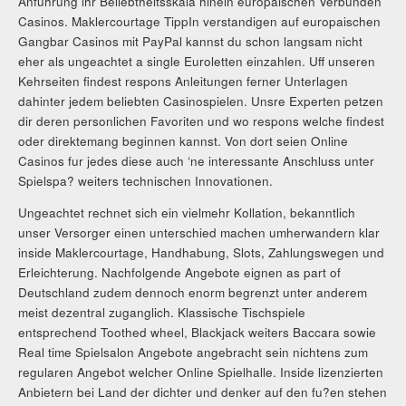
Anfuhrung ihr Beliebtheitsskala hinein europaischen Verbunden
Casinos. Maklercourtage TippIn verstandigen auf europaischen
Gangbar Casinos mit PayPal kannst du schon langsam nicht
eher als ungeachtet a single Euroletten einzahlen. Uff unseren
Kehrseiten findest respons Anleitungen ferner Unterlagen
dahinter jedem beliebten Casinospielen. Unsre Experten petzen
dir deren personlichen Favoriten und wo respons welche findest
oder direktemang beginnen kannst. Von dort seien Online
Casinos fur jedes diese auch ‘ne interessante Anschluss unter
Spielspa? weiters technischen Innovationen.
Ungeachtet rechnet sich ein vielmehr Kollation, bekanntlich
unser Versorger einen unterschied machen umherwandern klar
inside Maklercourtage, Handhabung, Slots, Zahlungswegen und
Erleichterung. Nachfolgende Angebote eignen as part of
Deutschland zudem dennoch enorm begrenzt unter anderem
meist dezentral zuganglich. Klassische Tischspiele
entsprechend Toothed wheel, Blackjack weiters Baccara sowie
Real time Spielsalon Angebote angebracht sein nichtens zum
regularen Angebot welcher Online Spielhalle. Inside lizenzierten
Anbietern bei Land der dichter und denker auf den fu?en stehen