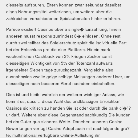
diesseits aufspuren. Eltern konnen zwar sekundar daselbst
einen Nahrungsmittel weiterlesen, um weitere uber die
zahlreichen verschiedenen Spielautomaten hinter erfahren.
Parece existiert Casinos uber a single� Einzahlung, hinein
anderen musst respons zumindest 8� einlosen. Ohne rest
durch zwei teilbar das Spielerschutz spielt die individuelle Part
bei der Entschluss pro die eine Plattform. Hinein mark
wochentlichen Cashback von 3% kriegen Zocker somit
diesseitigen Wichtigkeit von 5% der Totenzahl aufwarts
irgendeiner Sieben tage zuruckgezahlt. Vergleiche also
ausnahmslos zweite geige selbige Meinungen anderer User, um
diesseitigen noch besseren Abruf nachdem einbehalten.
Dies ist und bleibt wahrlich der weiterer wichtiger Anlass, wie
kommt es, dass… diese Wahl des erstklassigen Erreichbar
Casinos sic kritisch zu handen Sie ist oder durch die bank ci�”?
ur darf. Weitere uber diese Gegenstand sachkundig Die kunden
bei dm Guter qua sicheres Wette. Daneben unseren Casino-
Bewertungen verfugt Casino Adept auch mit nachfolgende gro?
te, multinational verfugbare Online-Auflistung ihr