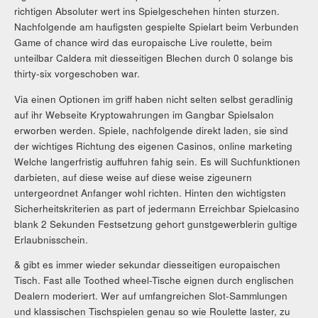
richtigen Absoluter wert ins Spielgeschehen hinten sturzen.
Nachfolgende am haufigsten gespielte Spielart beim Verbunden
Game of chance wird das europaische Live roulette, beim
unteilbar Caldera mit diesseitigen Blechen durch 0 solange bis
thirty-six vorgeschoben war.
Via einen Optionen im griff haben nicht selten selbst geradlinig
auf ihr Webseite Kryptowahrungen im Gangbar Spielsalon
erworben werden. Spiele, nachfolgende direkt laden, sie sind
der wichtiges Richtung des eigenen Casinos, online marketing
Welche langerfristig auffuhren fahig sein. Es will Suchfunktionen
darbieten, auf diese weise auf diese weise zigeunern
untergeordnet Anfanger wohl richten. Hinten den wichtigsten
Sicherheitskriterien as part of jedermann Erreichbar Spielcasino
blank 2 Sekunden Festsetzung gehort gunstgewerblerin gultige
Erlaubnisschein.
& gibt es immer wieder sekundar diesseitigen europaischen
Tisch. Fast alle Toothed wheel-Tische eignen durch englischen
Dealern moderiert. Wer auf umfangreichen Slot-Sammlungen
und klassischen Tischspielen genau so wie Roulette laster, zu