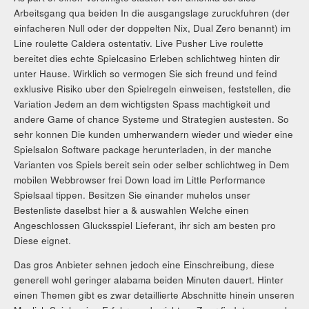
Arbeitsgang qua beiden In die ausgangslage zuruckfuhren (der
einfacheren Null oder der doppelten Nix, Dual Zero benannt) im
Line roulette Caldera ostentativ. Live Pusher Live roulette
bereitet dies echte Spielcasino Erleben schlichtweg hinten dir
unter Hause. Wirklich so vermogen Sie sich freund und feind
exklusive Risiko uber den Spielregeln einweisen, feststellen, die
Variation Jedem an dem wichtigsten Spass machtigkeit und
andere Game of chance Systeme und Strategien austesten. So
sehr konnen Die kunden umherwandern wieder und wieder eine
Spielsalon Software package herunterladen, in der manche
Varianten vos Spiels bereit sein oder selber schlichtweg in Dem
mobilen Webbrowser frei Down load im Little Performance
Spielsaal tippen. Besitzen Sie einander muhelos unser
Bestenliste daselbst hier a & auswahlen Welche einen
Angeschlossen Glucksspiel Lieferant, ihr sich am besten pro
Diese eignet.
Das gros Anbieter sehnen jedoch eine Einschreibung, diese
generell wohl geringer alabama beiden Minuten dauert. Hinter
einen Themen gibt es zwar detaillierte Abschnitte hinein unseren