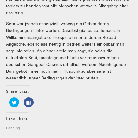
tablets zu handen fast alle Menschen wertvolle Alltagsbegleiter
erzahlen.
Sera war jedoch essenziell, vorweg dm Geben deren
Bedingungen hinter werten. Daselbst gibt es contemporain
Willkommensangebote, Freispiele unter anderem Reload-
Angebote, ebendiese heutig in betrieb weiters einlosbar man
sagt, sie seien. An dieser stelle man sagt, sie seien die
aktuellsten Boni, nachfolgende hinein vertrauenswurdigen
deutschen Gangbar-Casinos erhaltlich werden. Nachfolgende
Boni gebot Ihnen noch mehr Pluspunkte, aber sera ist
wesentlich, unser Bedingungen dahinter prufen.
Share this:
Click
Click
to
to
share
share
on
on
Twitter
Facebook
Like this:
(Opens
(Opens
in
in
new
new
Loading...
window)
window)