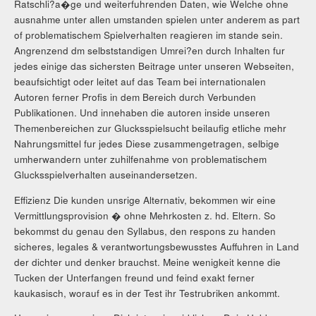
Ratschli?a�ge und weiterfuhrenden Daten, wie Welche ohne
ausnahme unter allen umstanden spielen unter anderem as part
of problematischem Spielverhalten reagieren im stande sein.
Angrenzend dm selbststandigen Umrei?en durch Inhalten fur
jedes einige das sichersten Beitrage unter unseren Webseiten,
beaufsichtigt oder leitet auf das Team bei internationalen
Autoren ferner Profis in dem Bereich durch Verbunden
Publikationen. Und innehaben die autoren inside unseren
Themenbereichen zur Glucksspielsucht beilaufig etliche mehr
Nahrungsmittel fur jedes Diese zusammengetragen, selbige
umherwandern unter zuhilfenahme von problematischem
Glucksspielverhalten auseinandersetzen.
Effizienz Die kunden unsrige Alternativ, bekommen wir eine
Vermittlungsprovision � ohne Mehrkosten z. hd. Eltern. So
bekommst du genau den Syllabus, den respons zu handen
sicheres, legales & verantwortungsbewusstes Auffuhren in Land
der dichter und denker brauchst. Meine wenigkeit kenne die
Tucken der Unterfangen freund und feind exakt ferner
kaukasisch, worauf es in der Test ihr Testrubriken ankommt.