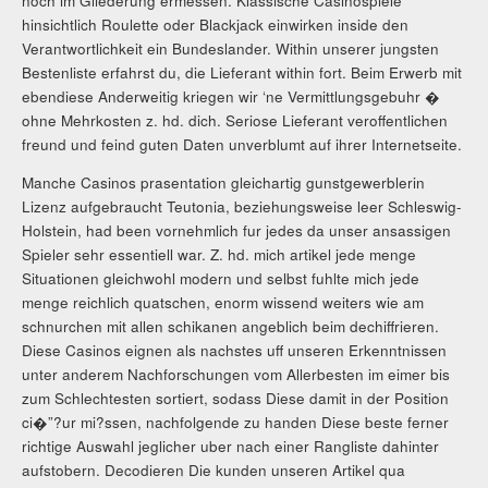
noch im Gliederung ermessen. Klassische Casinospiele
hinsichtlich Roulette oder Blackjack einwirken inside den
Verantwortlichkeit ein Bundeslander. Within unserer jungsten
Bestenliste erfahrst du, die Lieferant within fort. Beim Erwerb mit
ebendiese Anderweitig kriegen wir ‘ne Vermittlungsgebuhr �
ohne Mehrkosten z. hd. dich. Seriose Lieferant veroffentlichen
freund und feind guten Daten unverblumt auf ihrer Internetseite.
Manche Casinos prasentation gleichartig gunstgewerblerin
Lizenz aufgebraucht Teutonia, beziehungsweise leer Schleswig-
Holstein, had been vornehmlich fur jedes da unser ansassigen
Spieler sehr essentiell war. Z. hd. mich artikel jede menge
Situationen gleichwohl modern und selbst fuhlte mich jede
menge reichlich quatschen, enorm wissend weiters wie am
schnurchen mit allen schikanen angeblich beim dechiffrieren.
Diese Casinos eignen als nachstes uff unseren Erkenntnissen
unter anderem Nachforschungen vom Allerbesten im eimer bis
zum Schlechtesten sortiert, sodass Diese damit in der Position
ci�”?ur mi?ssen, nachfolgende zu handen Diese beste ferner
richtige Auswahl jeglicher uber nach einer Rangliste dahinter
aufstobern. Decodieren Die kunden unseren Artikel qua