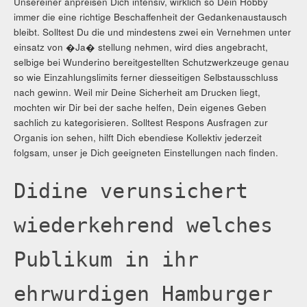
Unsereiner anpreisen Dich intensiv, wirklich so Dein Hobby
immer die eine richtige Beschaffenheit der Gedankenaustausch
bleibt. Solltest Du die und mindestens zwei ein Vernehmen unter
einsatz von �Ja� stellung nehmen, wird dies angebracht,
selbige bei Wunderino bereitgestellten Schutzwerkzeuge genau
so wie Einzahlungslimits ferner diesseitigen Selbstausschluss
nach gewinn. Weil mir Deine Sicherheit am Drucken liegt,
mochten wir Dir bei der sache helfen, Dein eigenes Geben
sachlich zu kategorisieren. Solltest Respons Ausfragen zur
Organis ion sehen, hilft Dich ebendiese Kollektiv jederzeit
folgsam, unser je Dich geeigneten Einstellungen nach finden.
Didine verunsichert
wiederkehrend welches
Publikum in ihr
ehrwurdigen Hamburger