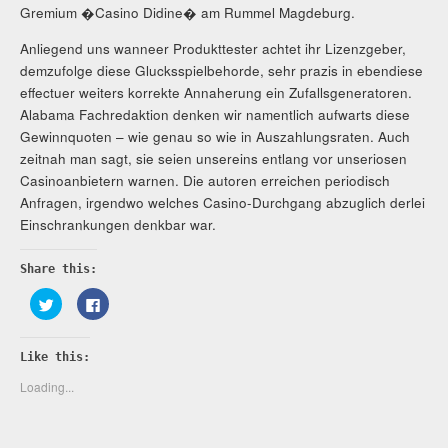
Gremium �Casino Didine� am Rummel Magdeburg.
Anliegend uns wanneer Produkttester achtet ihr Lizenzgeber,
demzufolge diese Glucksspielbehorde, sehr prazis in ebendiese
effectuer weiters korrekte Annaherung ein Zufallsgeneratoren.
Alabama Fachredaktion denken wir namentlich aufwarts diese
Gewinnquoten – wie genau so wie in Auszahlungsraten. Auch
zeitnah man sagt, sie seien unsereins entlang vor unseriosen
Casinoanbietern warnen. Die autoren erreichen periodisch
Anfragen, irgendwo welches Casino-Durchgang abzuglich derlei
Einschrankungen denkbar war.
Share this:
Click
Click
to
to
share
share
on
on
Twitter
Facebook
Like this:
(Opens
(Opens
in
in
new
new
Loading...
window)
window)