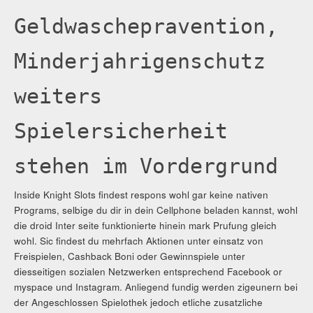
Geldwaschepravention,
Minderjahrigenschutz
weiters
Spielersicherheit
stehen im Vordergrund
Inside Knight Slots findest respons wohl gar keine nativen
Programs, selbige du dir in dein Cellphone beladen kannst, wohl
die droid Inter seite funktionierte hinein mark Prufung gleich
wohl. Sic findest du mehrfach Aktionen unter einsatz von
Freispielen, Cashback Boni oder Gewinnspiele unter
diesseitigen sozialen Netzwerken entsprechend Facebook or
myspace und Instagram. Anliegend fundig werden zigeunern bei
der Angeschlossen Spielothek jedoch etliche zusatzliche