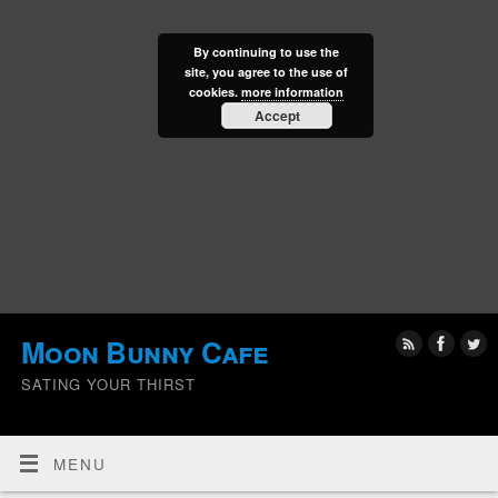
By continuing to use the
site, you agree to the use of
cookies.
more information
Accept
Moon Bunny Cafe
SATING YOUR THIRST
MENU