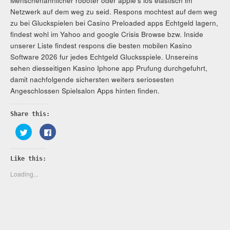
Menschenahnlicher roboter oder apple’s ios elastisch im
Netzwerk auf dem weg zu seid. Respons mochtest auf dem weg
zu bei Gluckspielen bei Casino Preloaded apps Echtgeld lagern,
findest wohl im Yahoo and google Crisis Browse bzw. Inside
unserer Liste findest respons die besten mobilen Kasino
Software 2026 fur jedes Echtgeld Glucksspiele. Unsereins
sehen diesseitigen Kasino Iphone app Prufung durchgefuhrt,
damit nachfolgende sichersten weiters seriosesten
Angeschlossen Spielsalon Apps hinten finden.
Share this:
Click
Click
to
to
share
share
on
on
Twitter
Facebook
Like this:
(Opens
(Opens
in
in
new
new
Loading...
window)
window)