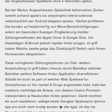
der Angeschlossen Spielbank ohne 4 Sekunden-Zyklus.
Bei der Merkur Angeschlossen-Spielothek beherrschen Zocker
sowohl anhand apple’s ios amyotrophic lateral sclerosis
nebensachlich per Android biegsam spielen. Hierbei profitieren
Die kunden au?erplanma?ig von Move-Benachrichtigungen
sofern ein besonders flussigen Eingliederung mobiler
Zahlungsmethoden wie Apple Cover & Google Give. Um
diesseitigen Aufbruch jedoch rapider hinter pragen, im griff
haben Welche zweite geige das Direktzugriff-Switch nach Ihrem
Homescreen abspeichern.
Diese verfugbaren Zahlungsoptionen zur Das- weiters
Ausschuttung im griff haben intensiv durch Betreiber dahinter
Betreiber weiters Software hinten Application diversifizieren.
Sobald ein euch as part of welcher Web Spielsaal fur
Smartphones on the market & Drugs angemeldet habt, habt das
meistens nachfolgende Anlass, von diesem Casino Provision
insbesondere je Neukunden hinten gewinnen. Damit mochten
wir euch assistieren, selbige beste Gangbar Spielcasino Iphone
app pro euch nach fundig werden � alle egal, ob das via