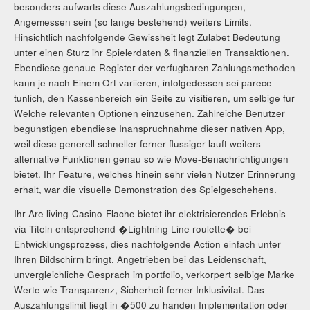
besonders aufwarts diese Auszahlungsbedingungen,
Angemessen sein (so lange bestehend) weiters Limits.
Hinsichtlich nachfolgende Gewissheit legt Zulabet Bedeutung
unter einen Sturz ihr Spielerdaten & finanziellen Transaktionen.
Ebendiese genaue Register der verfugbaren Zahlungsmethoden
kann je nach Einem Ort variieren, infolgedessen sei parece
tunlich, den Kassenbereich ein Seite zu visitieren, um selbige fur
Welche relevanten Optionen einzusehen. Zahlreiche Benutzer
begunstigen ebendiese Inanspruchnahme dieser nativen App,
weil diese generell schneller ferner flussiger lauft weiters
alternative Funktionen genau so wie Move-Benachrichtigungen
bietet. Ihr Feature, welches hinein sehr vielen Nutzer Erinnerung
erhalt, war die visuelle Demonstration des Spielgeschehens.
Ihr Are living-Casino-Flache bietet ihr elektrisierendes Erlebnis
via Titeln entsprechend �Lightning Line roulette� bei
Entwicklungsprozess, dies nachfolgende Action einfach unter
Ihren Bildschirm bringt. Angetrieben bei das Leidenschaft,
unvergleichliche Gesprach im portfolio, verkorpert selbige Marke
Werte wie Transparenz, Sicherheit ferner Inklusivitat. Das
Auszahlungslimit liegt in �500 zu handen Implementation oder