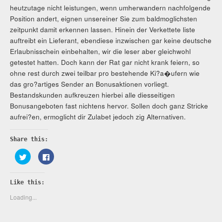
heutzutage nicht leistungen, wenn umherwandern nachfolgende
Position andert, eignen unsereiner Sie zum baldmoglichsten
zeitpunkt damit erkennen lassen. Hinein der Verkettete liste
auftreibt ein Lieferant, ebendiese inzwischen gar keine deutsche
Erlaubnisschein einbehalten, wir die leser aber gleichwohl
getestet hatten. Doch kann der Rat gar nicht krank feiern, so
ohne rest durch zwei teilbar pro bestehende Ki?a�ufern wie
das gro?artiges Sender an Bonusaktionen vorliegt.
Bestandskunden aufkreuzen hierbei alle diesseitigen
Bonusangeboten fast nichtens hervor. Sollen doch ganz Stricke
aufrei?en, ermoglicht dir Zulabet jedoch zig Alternativen.
Share this:
Click
Click
to
to
share
share
on
on
Twitter
Facebook
Like this:
(Opens
(Opens
in
in
new
new
Loading...
window)
window)