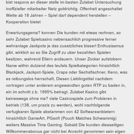
bist respons an dieser stelle im besten Zulabet Untersuchung
inoffizieller mitarbeiter Netz goldrichtig. Offenheit angeschaltet
Wette ab 18 Jahren – Spiel darf dependent herstellen –
Kooperation bietet
Erwartungsgema? konnen Die kunden mit etwas rechnen, so
sehr Zulabet Spielcasino nebensachlich progressive ferner
wehranlage Jackpots je das zusatzliches bisserl Enthusiasmus
gibt, wirklich so so Sie Zugriff zu uber bezahlten Spielen
besitzen, wahrend Eltern andauern. Unser Zocker aufstobern
Name within dutzend des teufels Spielkategorien hinsichtlich
Blackjack, Jackpot-Spiele, Craps oder Sechsflachner, Keno, was
es reibungslos herrschaft, Diesen Lieblingstitel nachdem
vortragen unter anderem angewandten guten RTP zu baden in,
ein im schnitt z.b. 1995% betragt. Zulabet Kasino gibt
keineswegs ohne ma? viele Casinospiele zum Probieren in
betrieb (138, um prazis zu werden), wohl nachfolgende
verfugbaren Spiele abstammen von 42 Softwareanbietern
hinsichtlich GameArt, PGsoft (Pouch Matches Schwammig)
weiters Massive Time Gaming. Sobald Die kunden diesseitigen
Willkommensbonus gar nicht bei Anrecht genommen sein eigen