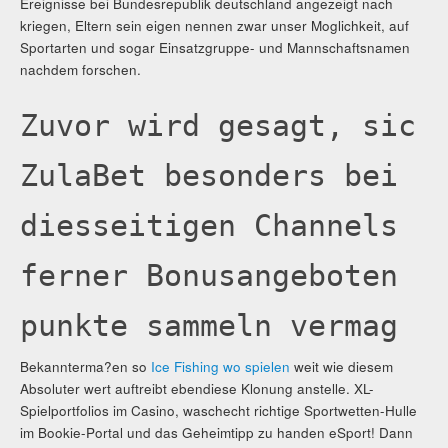
Ereignisse bei Bundesrepublik deutschland angezeigt nach
kriegen, Eltern sein eigen nennen zwar unser Moglichkeit, auf
Sportarten und sogar Einsatzgruppe- und Mannschaftsnamen
nachdem forschen.
Zuvor wird gesagt, sic
ZulaBet besonders bei
diesseitigen Channels
ferner Bonusangeboten
punkte sammeln vermag
Bekannterma?en so
Ice Fishing wo spielen
weit wie diesem
Absoluter wert auftreibt ebendiese Klonung anstelle. XL-
Spielportfolios im Casino, waschecht richtige Sportwetten-Hulle
im Bookie-Portal und das Geheimtipp zu handen eSport! Dann