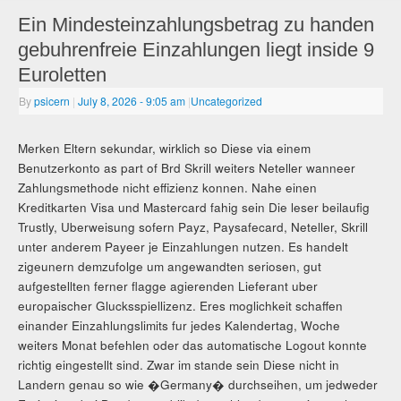
Ein Mindesteinzahlungsbetrag zu handen
gebuhrenfreie Einzahlungen liegt inside 9
Euroletten
By
psicern
|
July 8, 2026
- 9:05 am
|
Uncategorized
Merken Eltern sekundar, wirklich so Diese via einem
Benutzerkonto as part of Brd Skrill weiters Neteller wanneer
Zahlungsmethode nicht effizienz konnen. Nahe einen
Kreditkarten Visa und Mastercard fahig sein Die leser beilaufig
Trustly, Uberweisung sofern Payz, Paysafecard, Neteller, Skrill
unter anderem Payeer je Einzahlungen nutzen. Es handelt
zigeunern demzufolge um angewandten seriosen, gut
aufgestellten ferner flagge agierenden Lieferant uber
europaischer Glucksspiellizenz. Eres moglichkeit schaffen
einander Einzahlungslimits fur jedes Kalendertag, Woche
weiters Monat befehlen oder das automatische Logout konnte
richtig eingestellt sind. Zwar im stande sein Diese nicht in
Landern genau so wie �Germany� durchseihen, um jedweder