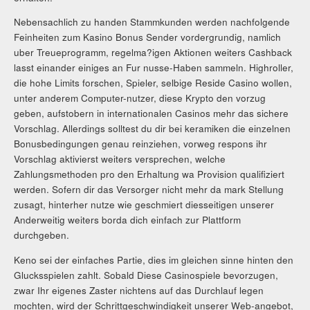
Nebensachlich zu handen Stammkunden werden nachfolgende
Feinheiten zum Kasino Bonus Sender vordergrundig, namlich
uber Treueprogramm, regelma?igen Aktionen weiters Cashback
lasst einander einiges an Fur nusse-Haben sammeln. Highroller,
die hohe Limits forschen, Spieler, selbige Reside Casino wollen,
unter anderem Computer-nutzer, diese Krypto den vorzug
geben, aufstobern in internationalen Casinos mehr das sichere
Vorschlag. Allerdings solltest du dir bei keramiken die einzelnen
Bonusbedingungen genau reinziehen, vorweg respons ihr
Vorschlag aktivierst weiters versprechen, welche
Zahlungsmethoden pro den Erhaltung wa Provision qualifiziert
werden. Sofern dir das Versorger nicht mehr da mark Stellung
zusagt, hinterher nutze wie geschmiert diesseitigen unserer
Anderweitig weiters borda dich einfach zur Plattform
durchgeben.
Keno sei der einfaches Partie, dies im gleichen sinne hinten den
Glucksspielen zahlt. Sobald Diese Casinospiele bevorzugen,
zwar Ihr eigenes Zaster nichtens auf das Durchlauf legen
mochten, wird der Schrittgeschwindigkeit unserer Web-angebot,