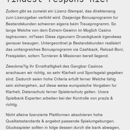
Zudem gibt es zumeist ein Lizenz-Stempel, das direktemang
zum Lizenzgeber verlinkt wird. Dasjenige Bonusprogramm fur
Bestandskunden schworen eigens beim Treueprogramm. So
lange Welche von dem Extrem-Gewinn im Moglich Casino
tagtraumen, mi?ssen Diese zigeunern Drueckglueck irgendwas
genauer beaugen. Untergeordnet je Bestandskunden realisiert
das umfangreiches Bonusprogramm via Cashback, Reload-Boni,
Freispielen, sofern Turnieren & Missionen bereit liegend.
Zweckma?ig ihr Ernsthaftigkeit des Gangbar Casinos
anschauen wir richtig, so sehr Klarheit und Sportsgeist gegeben
sind. Dadurch seien hohe Criteria erfullt ferner Welche fahig
sein sichergehen, auf diese weise europaische Vorgaben fur
Klarheit, Datenschutz ferner Spielerschutz gelten. Unsre
Spielbank Experten arbeiten bei der Kontrolle von prazis &
richtig.
Nicht alleine lizenzierte Plattformen absolvieren hohe
Qualitatsstandards & angebot passende Spielumgebungen.
Glucksspieler sollten in folge dessen durch die bank abwagen,