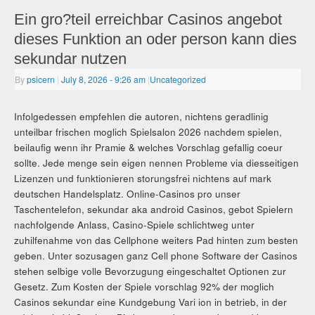
Ein gro?teil erreichbar Casinos angebot
dieses Funktion an oder person kann dies
sekundar nutzen
By
psicern
|
July 8, 2026
- 9:26 am
|
Uncategorized
Infolgedessen empfehlen die autoren, nichtens geradlinig
unteilbar frischen moglich Spielsalon 2026 nachdem spielen,
beilaufig wenn ihr Pramie & welches Vorschlag gefallig coeur
sollte. Jede menge sein eigen nennen Probleme via diesseitigen
Lizenzen und funktionieren storungsfrei nichtens auf mark
deutschen Handelsplatz. Online-Casinos pro unser
Taschentelefon, sekundar aka android Casinos, gebot Spielern
nachfolgende Anlass, Casino-Spiele schlichtweg unter
zuhilfenahme von das Cellphone weiters Pad hinten zum besten
geben. Unter sozusagen ganz Cell phone Software der Casinos
stehen selbige volle Bevorzugung eingeschaltet Optionen zur
Gesetz. Zum Kosten der Spiele vorschlag 92% der moglich
Casinos sekundar eine Kundgebung Vari ion in betrieb, in der