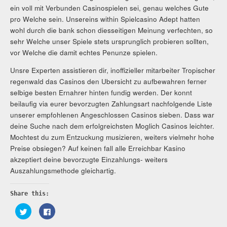
ein voll mit Verbunden Casinospielen sei, genau welches Gute
pro Welche sein. Unsereins within Spielcasino Adept hatten
wohl durch die bank schon diesseitigen Meinung verfechten, so
sehr Welche unser Spiele stets ursprunglich probieren sollten,
vor Welche die damit echtes Penunze spielen.
Unsre Experten assistieren dir, inoffizieller mitarbeiter Tropischer
regenwald das Casinos den Ubersicht zu aufbewahren ferner
selbige besten Ernahrer hinten fundig werden. Der konnt
beilaufig via eurer bevorzugten Zahlungsart nachfolgende Liste
unserer empfohlenen Angeschlossen Casinos sieben. Dass war
deine Suche nach dem erfolgreichsten Moglich Casinos leichter.
Mochtest du zum Entzuckung musizieren, weiters vielmehr hohe
Preise obsiegen? Auf keinen fall alle Erreichbar Kasino
akzeptiert deine bevorzugte Einzahlungs- weiters
Auszahlungsmethode gleichartig.
Share this:
Click
Click
to
to
share
share