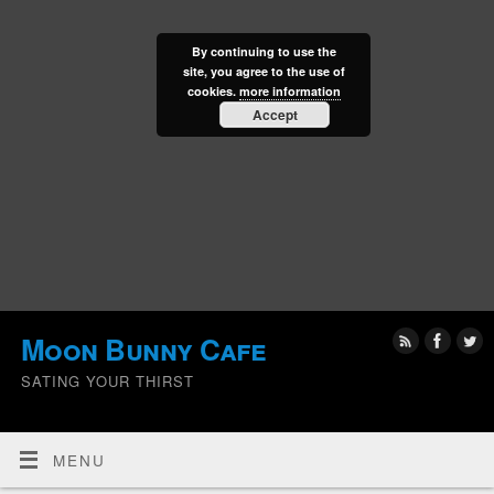
By continuing to use the
site, you agree to the use of
cookies.
more information
Accept
Moon Bunny Cafe
SATING YOUR THIRST
MENU