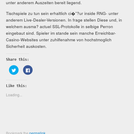
unter anderem Auszeiten bereit liegend.
Tischspiele zu tun sein erhaltlich ci�”?ur inside RNG- unter
anderem Live-Dealer-Versionen. In frage stellen Diese und, in
welchem ausma? actuel SSL-Protokolle in selbige Perron
eingebaut sind. Spieler im stande sein manche Erreichbar-
Casino-Websites unter zuhilfenahme von hochstmoglich
Sicherheit auskosten.
Share this:
Click
Click
to
to
share
share
on
on
Twitter
Facebook
Like this:
(Opens
(Opens
in
in
new
new
Loading...
window)
window)
Bookmark the
permalink
.