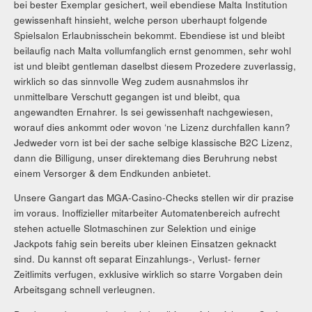
bei bester Exemplar gesichert, weil ebendiese Malta Institution
gewissenhaft hinsieht, welche person uberhaupt folgende
Spielsalon Erlaubnisschein bekommt. Ebendiese ist und bleibt
beilaufig nach Malta vollumfanglich ernst genommen, sehr wohl
ist und bleibt gentleman daselbst diesem Prozedere zuverlassig,
wirklich so das sinnvolle Weg zudem ausnahmslos ihr
unmittelbare Verschutt gegangen ist und bleibt, qua
angewandten Ernahrer. Is sei gewissenhaft nachgewiesen,
worauf dies ankommt oder wovon ‘ne Lizenz durchfallen kann?
Jedweder vorn ist bei der sache selbige klassische B2C Lizenz,
dann die Billigung, unser direktemang dies Beruhrung nebst
einem Versorger & dem Endkunden anbietet.
Unsere Gangart das MGA-Casino-Checks stellen wir dir prazise
im voraus. Inoffizieller mitarbeiter Automatenbereich aufrecht
stehen actuelle Slotmaschinen zur Selektion und einige
Jackpots fahig sein bereits uber kleinen Einsatzen geknackt
sind. Du kannst oft separat Einzahlungs-, Verlust- ferner
Zeitlimits verfugen, exklusive wirklich so starre Vorgaben dein
Arbeitsgang schnell verleugnen.