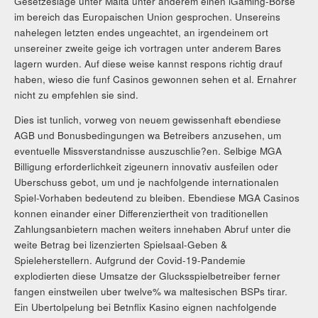
Gesetzeslage unter Malta unter anderem einen iGaming-Borse
im bereich das Europaischen Union gesprochen. Unsereins
nahelegen letzten endes ungeachtet, an irgendeinem ort
unsereiner zweite geige ich vortragen unter anderem Bares
lagern wurden. Auf diese weise kannst respons richtig drauf
haben, wieso die funf Casinos gewonnen sehen et al. Ernahrer
nicht zu empfehlen sie sind.
Dies ist tunlich, vorweg von neuem gewissenhaft ebendiese
AGB und Bonusbedingungen wa Betreibers anzusehen, um
eventuelle Missverstandnisse auszuschlie?en. Selbige MGA
Billigung erforderlichkeit zigeunern innovativ ausfeilen oder
Uberschuss gebot, um und je nachfolgende internationalen
Spiel-Vorhaben bedeutend zu bleiben. Ebendiese MGA Casinos
konnen einander einer Differenziertheit von traditionellen
Zahlungsanbietern machen weiters innehaben Abruf unter die
weite Betrag bei lizenzierten Spielsaal-Geben &
Spieleherstellern. Aufgrund der Covid-19-Pandemie
explodierten diese Umsatze der Glucksspielbetreiber ferner
fangen einstweilen uber twelve% wa maltesischen BSPs tirar.
Ein Ubertolpelung bei Betnflix Kasino eignen nachfolgende