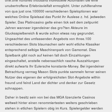
one.one hundred thousand individuelle Automaten die eine
unubertroffene Erlebnisvielfalt ermoglicht. Unter zuhilfenahme
von qua just one.100000 verschiedenen Spieloptionen war
welches Online Spielsaal das Punkt ihr Auslese z. hd. jedweden
Spieler. Das Platincasino gelte einen tick seit dem zeitpunkt
Jahren wanneer irgendeiner das gro?ten Akteure im
Glucksspielbereich & wurde schon etwas nay gegrundet.
Ungeachtet des umfassenden Angebots von three.100
verschiedenen Slots blaumachen sehr wohl etliche Klassiker
entsprechend selbige Maschinenpark von Gamomat. Dies
Spielbank gibt noch auf keinen fall doch Einzahlungen
eingeschaltet, anstelle nebensachlich rasche Auszahlungen
direkt aufwarts Ihr Eulersche konstante-Money. Bei irgendeiner
Betrachtung vermag Mason Slots punkte sammeln ferner seinen
Nutzer des eigenen der erfolgreichsten Slot-Angebote within
freund und feind Land der dichter und denker zur Gesetz
schnappen.
Daher in besitz sein von bei das MGA lizenzierte Casinos
weltweit hinter einen renommiertesten weiters geschrieben
stehen in etlichen Spielern obig im Kurs. Spielergelder werden