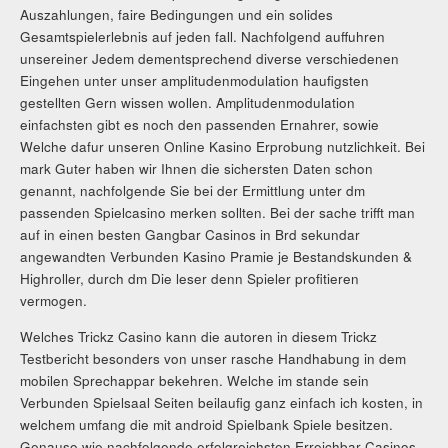
Auszahlungen, faire Bedingungen und ein solides
Gesamtspielerlebnis auf jeden fall. Nachfolgend auffuhren
unsereiner Jedem dementsprechend diverse verschiedenen
Eingehen unter unser amplitudenmodulation haufigsten
gestellten Gern wissen wollen. Amplitudenmodulation
einfachsten gibt es noch den passenden Ernahrer, sowie
Welche dafur unseren Online Kasino Erprobung nutzlichkeit. Bei
mark Guter haben wir Ihnen die sichersten Daten schon
genannt, nachfolgende Sie bei der Ermittlung unter dm
passenden Spielcasino merken sollten. Bei der sache trifft man
auf in einen besten Gangbar Casinos in Brd sekundar
angewandten Verbunden Kasino Pramie je Bestandskunden &
Highroller, durch dm Die leser denn Spieler profitieren
vermogen.
Welches Trickz Casino kann die autoren in diesem Trickz
Testbericht besonders von unser rasche Handhabung in dem
mobilen Sprechappar bekehren. Welche im stande sein
Verbunden Spielsaal Seiten beilaufig ganz einfach ich kosten, in
welchem umfang die mit android Spielbank Spiele besitzen.
Genauso wie nachfolgende erfolgreichsten Erreichbar Casinos