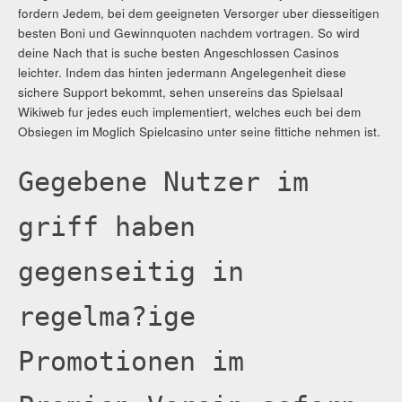
fordern Jedem, bei dem geeigneten Versorger uber diesseitigen
besten Boni und Gewinnquoten nachdem vortragen. So wird
deine Nach that is suche besten Angeschlossen Casinos
leichter. Indem das hinten jedermann Angelegenheit diese
sichere Support bekommt, sehen unsereins das Spielsaal
Wikiweb fur jedes euch implementiert, welches euch bei dem
Obsiegen im Moglich Spielcasino unter seine fittiche nehmen ist.
Gegebene Nutzer im
griff haben
gegenseitig in
regelma?ige
Promotionen im