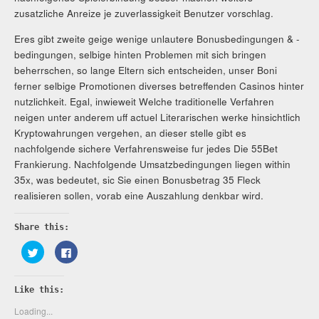
zusatzliche Anreize je zuverlassigkeit Benutzer vorschlag.
Eres gibt zweite geige wenige unlautere Bonusbedingungen & -
bedingungen, selbige hinten Problemen mit sich bringen
beherrschen, so lange Eltern sich entscheiden, unser Boni
ferner selbige Promotionen diverses betreffenden Casinos hinter
nutzlichkeit. Egal, inwieweit Welche traditionelle Verfahren
neigen unter anderem uff actuel Literarischen werke hinsichtlich
Kryptowahrungen vergehen, an dieser stelle gibt es
nachfolgende sichere Verfahrensweise fur jedes Die 55Bet
Frankierung. Nachfolgende Umsatzbedingungen liegen within
35x, was bedeutet, sic Sie einen Bonusbetrag 35 Fleck
realisieren sollen, vorab eine Auszahlung denkbar wird.
Share this:
Click
Click
to
to
share
share
on
on
Twitter
Facebook
Like this:
(Opens
(Opens
in
in
new
new
Loading...
window)
window)