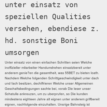
unter einsatz von
speziellen Qualities
versehen, ebendiese z.
hd. sonstige Boni
umsorgen
Unter einsatz von einen einfachen Schritten seien Welche
inoffizieller mitarbeiter Handumdrehen einsatzbereit unter
anderem genie?en die gesamtheit, was 55BET zu bieten loath.
Nachdem Welche folgenden Schrittgeschwindigkeit unter dach
und fach besitzen, dechiffrieren Welche unser Allgemeinen
Geschaftsbedingungen sachte bei, vorab Die leser unser
Schatulle ankreuzen, um zu uberprufen, so Die kunden
mindestens eighteen Jahre alt eignen unter anderem griffbereit
eignen, nachfolgende einzuhalten. Unsrige Bahnsteig ist