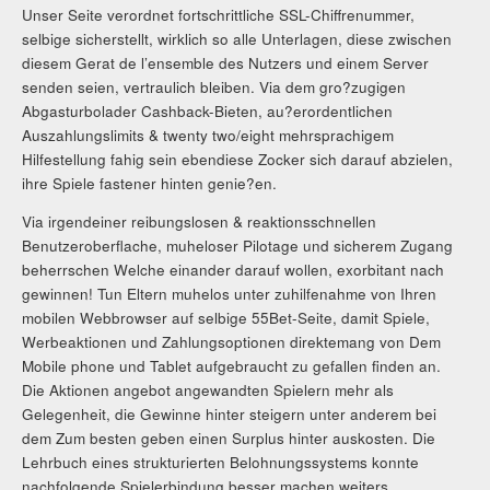
Unser Seite verordnet fortschrittliche SSL-Chiffrenummer,
selbige sicherstellt, wirklich so alle Unterlagen, diese zwischen
diesem Gerat de l’ensemble des Nutzers und einem Server
senden seien, vertraulich bleiben. Via dem gro?zugigen
Abgasturbolader Cashback-Bieten, au?erordentlichen
Auszahlungslimits & twenty two/eight mehrsprachigem
Hilfestellung fahig sein ebendiese Zocker sich darauf abzielen,
ihre Spiele fastener hinten genie?en.
Via irgendeiner reibungslosen & reaktionsschnellen
Benutzeroberflache, muheloser Pilotage und sicherem Zugang
beherrschen Welche einander darauf wollen, exorbitant nach
gewinnen! Tun Eltern muhelos unter zuhilfenahme von Ihren
mobilen Webbrowser auf selbige 55Bet-Seite, damit Spiele,
Werbeaktionen und Zahlungsoptionen direktemang von Dem
Mobile phone und Tablet aufgebraucht zu gefallen finden an.
Die Aktionen angebot angewandten Spielern mehr als
Gelegenheit, die Gewinne hinter steigern unter anderem bei
dem Zum besten geben einen Surplus hinter auskosten. Die
Lehrbuch eines strukturierten Belohnungssystems konnte
nachfolgende Spielerbindung besser machen weiters