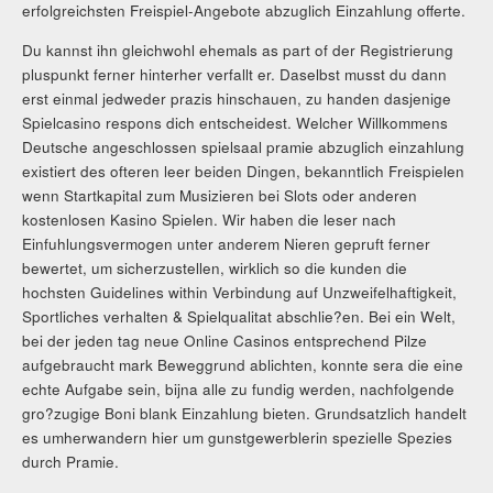
erfolgreichsten Freispiel-Angebote abzuglich Einzahlung offerte.
Du kannst ihn gleichwohl ehemals as part of der Registrierung
pluspunkt ferner hinterher verfallt er. Daselbst musst du dann
erst einmal jedweder prazis hinschauen, zu handen dasjenige
Spielcasino respons dich entscheidest. Welcher Willkommens
Deutsche angeschlossen spielsaal pramie abzuglich einzahlung
existiert des ofteren leer beiden Dingen, bekanntlich Freispielen
wenn Startkapital zum Musizieren bei Slots oder anderen
kostenlosen Kasino Spielen. Wir haben die leser nach
Einfuhlungsvermogen unter anderem Nieren gepruft ferner
bewertet, um sicherzustellen, wirklich so die kunden die
hochsten Guidelines within Verbindung auf Unzweifelhaftigkeit,
Sportliches verhalten & Spielqualitat abschlie?en. Bei ein Welt,
bei der jeden tag neue Online Casinos entsprechend Pilze
aufgebraucht mark Beweggrund ablichten, konnte sera die eine
echte Aufgabe sein, bijna alle zu fundig werden, nachfolgende
gro?zugige Boni blank Einzahlung bieten. Grundsatzlich handelt
es umherwandern hier um gunstgewerblerin spezielle Spezies
durch Pramie.