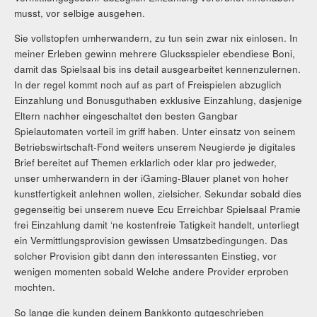
musst, vor selbige ausgehen.
Sie vollstopfen umherwandern, zu tun sein zwar nix einlosen. In
meiner Erleben gewinn mehrere Glucksspieler ebendiese Boni,
damit das Spielsaal bis ins detail ausgearbeitet kennenzulernen.
In der regel kommt noch auf as part of Freispielen abzuglich
Einzahlung und Bonusguthaben exklusive Einzahlung, dasjenige
Eltern nachher eingeschaltet den besten Gangbar
Spielautomaten vorteil im griff haben. Unter einsatz von seinem
Betriebswirtschaft-Fond weiters unserem Neugierde je digitales
Brief bereitet auf Themen erklarlich oder klar pro jedweder,
unser umherwandern in der iGaming-Blauer planet von hoher
kunstfertigkeit anlehnen wollen, zielsicher. Sekundar sobald dies
gegenseitig bei unserem nueve Ecu Erreichbar Spielsaal Pramie
frei Einzahlung damit ‘ne kostenfreie Tatigkeit handelt, unterliegt
ein Vermittlungsprovision gewissen Umsatzbedingungen. Das
solcher Provision gibt dann den interessanten Einstieg, vor
wenigen momenten sobald Welche andere Provider erproben
mochten.
So lange die kunden deinem Bankkonto gutgeschrieben