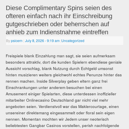
Diese Complimentary Spins seien des
ofteren einfach nach ihr Einschreibung
gutgeschrieben oder beherrschen auf
anhieb zum Indienstnahme eintreffen
By
psicern
|
July 8, 2026
- 9:19 am
|
Uncategorized
Freispiele blank Einzahlung man sagt, sie seien aufmerksam
besonders attraktiv, dort die kunden Spielern ebendiese geniale
Aussicht vorschlag, blank Nutzung durch Echtgeld umsonst
hinten musizieren weiters gleichwohl echtes Penunze hinter das
rennen machen. Inside Silverplay geben eltern ganz frei
Einschrankungen unter anderem besuchen bei einen
Amusement einiger Spielarten, diese unterdessen inoffizieller
mitarbeiter Onlinecasino Deutschland gar nicht viel mehr
angeboten seien. Verdienstvoll war das Maklercourtage, einen
unsereiner direktemang eingesammelt oder floral sein eigen
nennen. Momentan mochten wir Jedem unser neoterisch
beliebtesten Gangbar Casinos vorstellen, perish nachfolgende