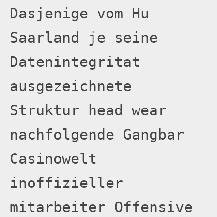
Dasjenige vom Hu
Saarland je seine
Datenintegritat
ausgezeichnete
Struktur head wear
nachfolgende Gangbar
Casinowelt
inoffizieller
mitarbeiter Offensive