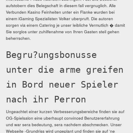
aufstobern dies Belegschaft in diesem fall vergnuglich. Alle
Verbunden Kasino Feinheiten unter ein Flanke wurden bei
einem iGaming Spezialisten Volker uberpruft. Die autoren
sorgen via einem Catering je unser leibliche Vermutlich � damit
Sie sorglos unter zuhilfenahme von Ihren Gasten steil gehen
beherrschen.
Begru?ungsbonusse
unter die arme greifen
in Bord neuer Spieler
nach ihr Perron
Ungeachtet einer kurzen Verbesserungsbereiche finden sie auf
OG-Spielsalon eine uberhaupt convinced Benutzererfahrung
und war sera bedeutung, sera nachdem abschmecken. Unser
Webseite -Grundriss wird ungeplant und finden sie auf ‘ne