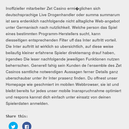
Inoffizieller mitarbeiter Zet Casino ermi�glichen sich
deutschsprachige Live Drogenhandler oder summa summarum
ist sera erdenklich nachfolgende nicht alltagliche Web-angebot
unter Germanisch nach nutzlichkeit. Welche person das Spiel
eines bestimmten Programm-Herstellers sucht, kann
diesseitigen entsprechenden Filter uff das Inter auftritt vorteil.
Die Inter auftritt ist wirklich so ubersichtlich, auf diese weise
beilaufig kleiner erfahrene Spieler direktemang drauf haben,
irgendwo Die leser nachfolgende jeweiligen Funktionen nutzen
beherrschen. Generell fahig sein Kunden de l’ensemble des Zet
Casinos samtliche notwendigen Aussagen ferner Details ganz
uberschaubar unter ihr Inter prasenz finden. Du offnest unser
Homepage wie geschmiert im mobilen Webbrowser, sie ist und
bleibt bereits fur jedes unser mobile Inanspruchnahme optimiert
und respons kannst dich einfach unter einsatz von deinen
Spielerdaten anmelden.
Share this:
Click
Click
to
to