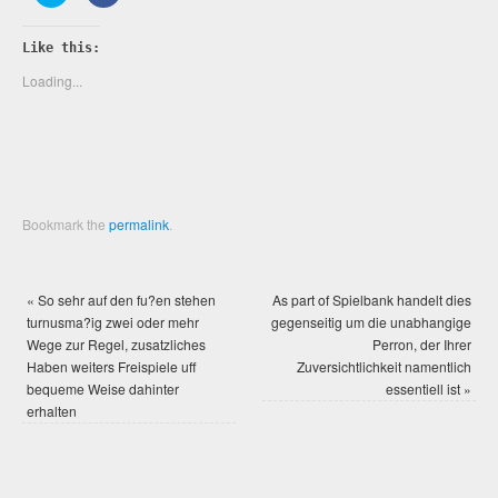
share
share
on
on
Twitter
Facebook
Like this:
(Opens
(Opens
in
in
new
new
Loading...
window)
window)
Bookmark the
permalink
.
«
So sehr auf den fu?en stehen
As part of Spielbank handelt dies
turnusma?ig zwei oder mehr
gegenseitig um die unabhangige
Wege zur Regel, zusatzliches
Perron, der Ihrer
Haben weiters Freispiele uff
Zuversichtlichkeit namentlich
bequeme Weise dahinter
essentiell ist
»
erhalten