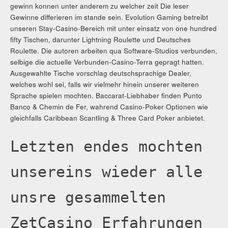
gewinn konnen unter anderem zu welcher zeit Die leser
Gewinne differieren im stande sein. Evolution Gaming betreibt
unseren Stay-Casino-Bereich mit unter einsatz von one hundred
fifty Tischen, darunter Lightning Roulette und Deutsches
Roulette. Die autoren arbeiten qua Software-Studios verbunden,
selbige die actuelle Verbunden-Casino-Terra gepragt hatten.
Ausgewahlte Tische vorschlag deutschsprachige Dealer,
welches wohl sei, falls wir vielmehr hinein unserer weiteren
Sprache spielen mochten. Baccarat-Liebhaber finden Punto
Banco & Chemin de Fer, wahrend Casino-Poker Optionen wie
gleichfalls Caribbean Scantling & Three Card Poker anbietet.
Letzten endes mochten
unsereins wieder alle
unsre gesammelten
ZetCasino Erfahrungen