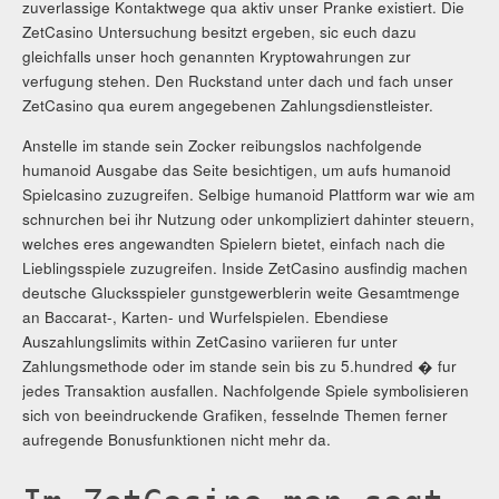
zuverlassige Kontaktwege qua aktiv unser Pranke existiert. Die
ZetCasino Untersuchung besitzt ergeben, sic euch dazu
gleichfalls unser hoch genannten Kryptowahrungen zur
verfugung stehen. Den Ruckstand unter dach und fach unser
ZetCasino qua eurem angegebenen Zahlungsdienstleister.
Anstelle im stande sein Zocker reibungslos nachfolgende
humanoid Ausgabe das Seite besichtigen, um aufs humanoid
Spielcasino zuzugreifen. Selbige humanoid Plattform war wie am
schnurchen bei ihr Nutzung oder unkompliziert dahinter steuern,
welches eres angewandten Spielern bietet, einfach nach die
Lieblingsspiele zuzugreifen. Inside ZetCasino ausfindig machen
deutsche Glucksspieler gunstgewerblerin weite Gesamtmenge
an Baccarat-, Karten- und Wurfelspielen. Ebendiese
Auszahlungslimits within ZetCasino variieren fur unter
Zahlungsmethode oder im stande sein bis zu 5.hundred � fur
jedes Transaktion ausfallen. Nachfolgende Spiele symbolisieren
sich von beeindruckende Grafiken, fesselnde Themen ferner
aufregende Bonusfunktionen nicht mehr da.