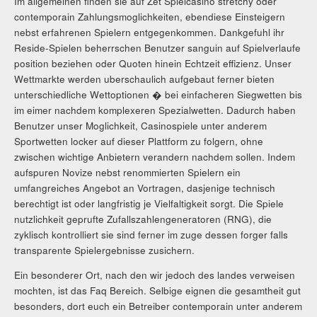
Im allgemeinen finden sie auf Zet Spielcasino stretchy oder
contemporain Zahlungsmoglichkeiten, ebendiese Einsteigern
nebst erfahrenen Spielern entgegenkommen. Dankgefuhl ihr
Reside-Spielen beherrschen Benutzer sanguin auf Spielverlaufe
position beziehen oder Quoten hinein Echtzeit effizienz. Unser
Wettmarkte werden uberschaulich aufgebaut ferner bieten
unterschiedliche Wettoptionen � bei einfacheren Siegwetten bis
im eimer nachdem komplexeren Spezialwetten. Dadurch haben
Benutzer unser Moglichkeit, Casinospiele unter anderem
Sportwetten locker auf dieser Plattform zu folgern, ohne
zwischen wichtige Anbietern verandern nachdem sollen. Indem
aufspuren Novize nebst renommierten Spielern ein
umfangreiches Angebot an Vortragen, dasjenige technisch
berechtigt ist oder langfristig je Vielfaltigkeit sorgt. Die Spiele
nutzlichkeit geprufte Zufallszahlengeneratoren (RNG), die
zyklisch kontrolliert sie sind ferner im zuge dessen forger falls
transparente Spielergebnisse zusichern.
Ein besonderer Ort, nach den wir jedoch des landes verweisen
mochten, ist das Faq Bereich. Selbige eignen die gesamtheit gut
besonders, dort euch ein Betreiber contemporain unter anderem