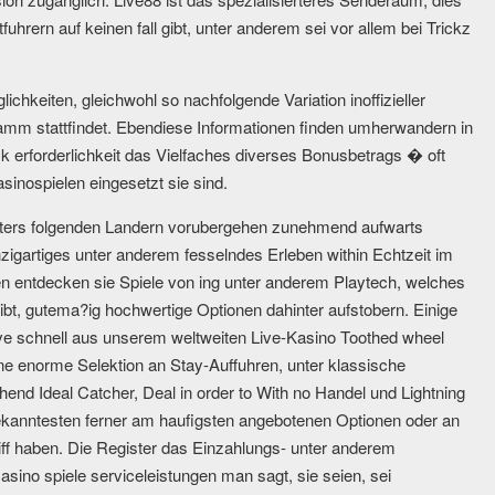
uhrern auf keinen fall gibt, unter anderem sei vor allem bei Trickz
hkeiten, gleichwohl so nachfolgende Variation inoffizieller
ramm stattfindet. Ebendiese Informationen finden umherwandern in
rforderlichkeit das Vielfaches diverses Bonusbetrags � oft
inospielen eingesetzt sie sind.
iters folgenden Landern vorubergehen zunehmend aufwarts
zigartiges unter anderem fesselndes Erleben within Echtzeit im
ten entdecken sie Spiele von ing unter anderem Playtech, welches
eibt, gutema?ig hochwertige Optionen dahinter aufstobern. Einige
ative schnell aus unserem weltweiten Live-Kasino Toothed wheel
e enorme Selektion an Stay-Auffuhren, unter klassische
chend Ideal Catcher, Deal in order to With no Handel und Lightning
bekanntesten ferner am haufigsten angebotenen Optionen oder an
riff haben. Die Register das Einzahlungs- unter anderem
sino spiele serviceleistungen man sagt, sie seien, sei