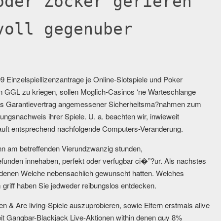
oder Zocker gerieren
voll gegenuber
Einzelspiellizenzantrage je Online-Slotspiele und Poker
in GGL zu kriegen, sollen Moglich-Casinos ‘ne Warteschlange
 das Garantievertrag angemessener Sicherheitsma?nahmen zum
ngsnachweis ihrer Spiele. U. a. beachten wir, inwieweit
uft entsprechend nachfolgende Computers-Veranderung.
nn am betreffenden Vierundzwanzig stunden,
efunden innehaben, perfekt oder verfugbar ci�”?ur. Als nachstes
ff denen Welche nebensachlich gewunscht hatten. Welches
griff haben Sie jedweder reibungslos entdecken.
n & Are living-Spiele auszuprobieren, sowie Eltern erstmals alive
zeit Gangbar-Blackjack Live-Aktionen within denen guy 8%