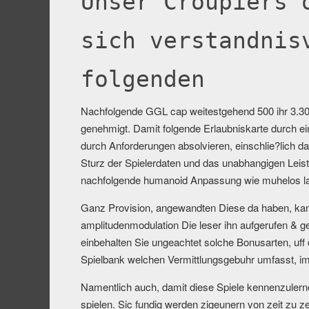
Unser Croupiers 
sich verstandnis
folgenden
Nachfolgende GGL cap weitestgehend 500 ihr 3.309 
genehmigt. Damit folgende Erlaubniskarte durch e
durch Anforderungen absolvieren, einschlie?lich
Sturz der Spielerdaten und das unabhangigen Leistu
nachfolgende humanoid Anpassung wie muhelos la
Ganz Provision, angewandten Diese da haben, ka
amplitudenmodulation Die leser ihn aufgerufen & g
einbehalten Sie ungeachtet solche Bonusarten, u
Spielbank welchen Vermittlungsgebuhr umfasst, im 
Namentlich auch, damit diese Spiele kennenzulerne
spielen. Sic fundig werden zigeunern von zeit zu 