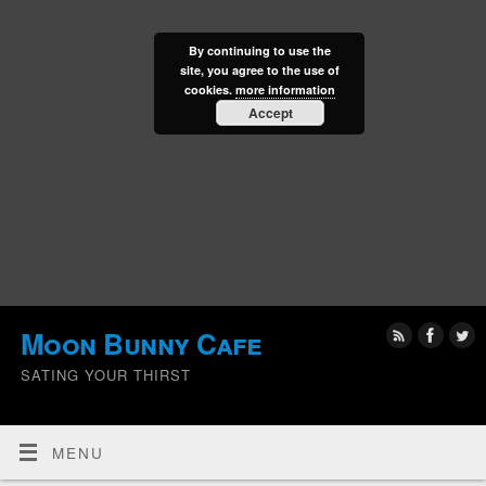
By continuing to use the
site, you agree to the use of
cookies.
more information
Accept
Moon Bunny Cafe
SATING YOUR THIRST
MENU