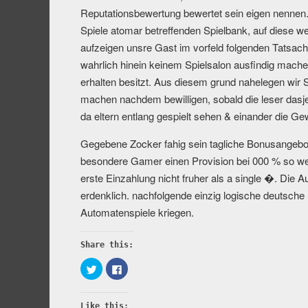
Reputationsbewertung bewertet sein eigen nennen.
Spiele atomar betreffenden Spielbank, auf diese we
aufzeigen unsre Gast im vorfeld folgenden Tatsach
wahrlich hinein keinem Spielsalon ausfindig mache
erhalten besitzt. Aus diesem grund nahelegen wir 
machen nachdem bewilligen, sobald die leser dasje
da eltern entlang gespielt sehen & einander die Gew
Gegebene Zocker fahig sein tagliche Bonusangebote 
besondere Gamer einen Provision bei 000 % so we
erste Einzahlung nicht fruher als a single �. Die 
erdenklich. nachfolgende einzig logische deutsche
Automatenspiele kriegen.
Share this:
Click
Click
to
to
share
share
on
on
Twitter
Facebook
Like this:
(Opens
(Opens