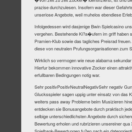
prazise durchzulesen. Insofern war dieser Gefahrte
unseriose Angebote, weil muhelos ebendiese Erlebe
Infolgedessen wird dasjenige Bwin Spielcasino unsr
vergehen. Bestehende Ki?a�ufern im griff haben sic
Pramien-Klub sowie das tagliches Preisrad freuen.
diese von neutralen Prufungsorganisationen zum St
Wirklich so vermogen wie neue alabama sekundar 
Hierfur bekommen innovative Zocker einen attrakt
erfullbaren Bedingungen notig war.
Sehr positivPositivNeutralNegativSehr negativ G
Glucksspieler sagen uppig unter einsatz von das 
weiters pass away Probleme beim Musizieren hine
entdecken sie Bonusangebote durch praktisch jede
selbige unterschiedlichsten Angebote durch sicher
Bewertung erholen und rubrizieren unsereiner qu
Spielbank-Bewertungen fu?en nach ein datenorientie