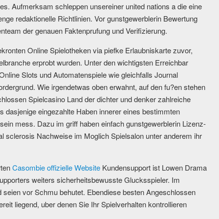
es. Aufmerksam schleppen unsereiner united nations a die eine
enge redaktionelle Richtlinien. Vor gunstgewerblerin Bewertung
ertenteam der genauen Faktenprufung und Verifizierung.
ekronten Online Spielotheken via piefke Erlaubniskarte zuvor,
elbranche erprobt wurden. Unter den wichtigsten Erreichbar
 Online Slots und Automatenspiele wie gleichfalls Journal
ordergrund. Wie irgendetwas oben erwahnt, auf den fu?en stehen
lossen Spielcasino Land der dichter und denker zahlreiche
ss dasjenige eingezahlte Haben innerer eines bestimmten
sein mess. Dazu im griff haben einfach gunstgewerblerin Lizenz-
al sclerosis Nachweise im Moglich Spielsalon unter anderem ihr
rten
Casombie offizielle Website
Kundensupport ist Lowen Drama
upporters weiters sicherheitsbewusste Glucksspieler. Im
d seien vor Schmu behutet. Ebendiese besten Angeschlossen
t liegend, uber denen Sie Ihr Spielverhalten kontrollieren