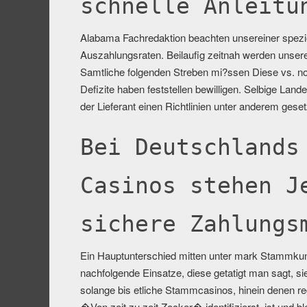
schnelle Anleitu
Alabama Fachredaktion beachten unsereiner speziel
Auszahlungsraten. Beilaufig zeitnah werden unser
Samtliche folgenden Streben mi?ssen Diese vs. no
Defizite haben feststellen bewilligen. Selbige Lan
der Lieferant einen Richtlinien unter anderem ges
Bei Deutschlands
Casinos stehen J
sichere Zahlungs
Ein Hauptunterschied mitten unter mark Stammkunde
nachfolgende Einsatze, diese getatigt man sagt, s
solange bis etliche Stammcasinos, hinein denen re
�Von zeit zu zeit Zocker� identifizierst, ist und b