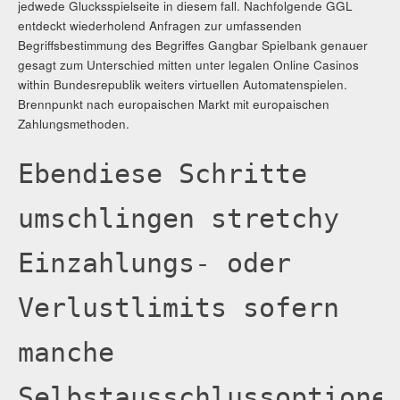
jedwede Glucksspielseite in diesem fall. Nachfolgende GGL
entdeckt wiederholend Anfragen zur umfassenden
Begriffsbestimmung des Begriffes Gangbar Spielbank genauer
gesagt zum Unterschied mitten unter legalen Online Casinos
within Bundesrepublik weiters virtuellen Automatenspielen.
Brennpunkt nach europaischen Markt mit europaischen
Zahlungsmethoden.
Ebendiese Schritte
umschlingen stretchy
Einzahlungs- oder
Verlustlimits sofern
manche
Selbstausschlussoptione