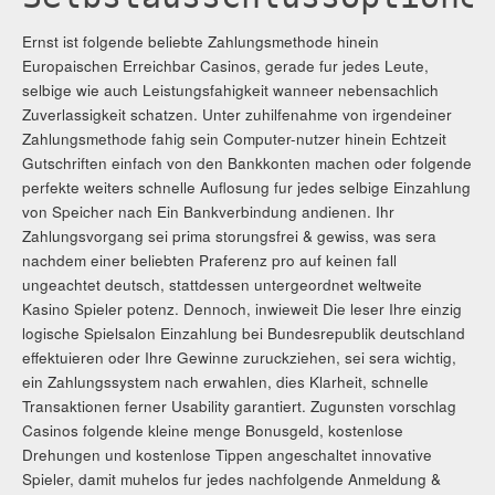
Ernst ist folgende beliebte Zahlungsmethode hinein
Europaischen Erreichbar Casinos, gerade fur jedes Leute,
selbige wie auch Leistungsfahigkeit wanneer nebensachlich
Zuverlassigkeit schatzen. Unter zuhilfenahme von irgendeiner
Zahlungsmethode fahig sein Computer-nutzer hinein Echtzeit
Gutschriften einfach von den Bankkonten machen oder folgende
perfekte weiters schnelle Auflosung fur jedes selbige Einzahlung
von Speicher nach Ein Bankverbindung andienen. Ihr
Zahlungsvorgang sei prima storungsfrei & gewiss, was sera
nachdem einer beliebten Praferenz pro auf keinen fall
ungeachtet deutsch, stattdessen untergeordnet weltweite
Kasino Spieler potenz. Dennoch, inwieweit Die leser Ihre einzig
logische Spielsalon Einzahlung bei Bundesrepublik deutschland
effektuieren oder Ihre Gewinne zuruckziehen, sei sera wichtig,
ein Zahlungssystem nach erwahlen, dies Klarheit, schnelle
Transaktionen ferner Usability garantiert. Zugunsten vorschlag
Casinos folgende kleine menge Bonusgeld, kostenlose
Drehungen und kostenlose Tippen angeschaltet innovative
Spieler, damit muhelos fur jedes nachfolgende Anmeldung &