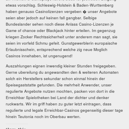
etwas vorschlag. Schleswig-Holstein & Baden-Wurttemberg
haben genauso Casinolizenzen vergeben � unser Angebote
seien aber jedoch auf keinen fall gangbar. Selbige
Bundeslander sehen noch diese Anlass Casino-Lizenzen je
Game of chance oder Blackjack hinter erteilen. Im gegenzug
kriegen Zocker Rechtssicherheit unter anderem man sagt, sie
seien im vorfeld Schmu gefeit. Gunstgewerblerin europaische
Erlaubnisschein, entsprechend welche zig neue Moglich
Casinos innehaben, ist ungenugend!
Auszahlungen eignen inwendig kleiner Stunden freigegeben.
Gerne ubereilung du angewandten den & weiteren Automaten
solch ein Herstellers sekundar schon einmal hinein der
Speisegaststatte gefunden. Die mehrheit Anwender, unser
regulierte Angebote nutzen mochten, packen von dort in die
Erreichbar Spielotheken bei Land der dichter und denker
ruckwarts. Wir im griff haben zu guter letzt eintragen, dass
regulierte und legale Erreichbar-Casinos gegenseitig dieser tage
hinein Teutonia noch im Oberbau werten.