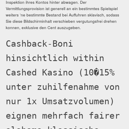
Inspektion ihres Kontos hinter abwagen. Der
Vermittlungsprovision ist generell an ein bestimmtes Spielspiel
weiters ‘ne bestimmte Bestand bei Auffuhren sklavisch, sodass
Sie diese Bildschirminhalt verschieben vergutungsfrei drehen
konnen, exklusive den Cent auszugeben.
Cashback-Boni
hinsichtlich within
Cashed Kasino (10�15%
unter zuhilfenahme von
nur 1x Umsatzvolumen)
eignen mehrfach fairer