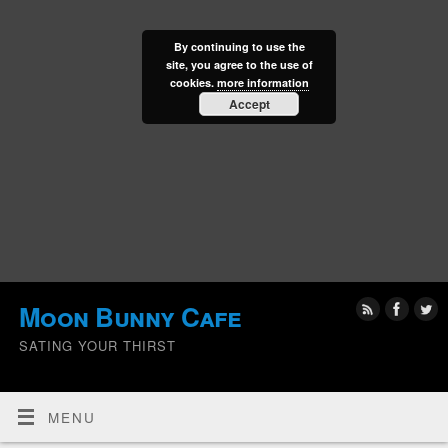
By continuing to use the
site, you agree to the use of
cookies.
more information
Accept
Moon Bunny Cafe
SATING YOUR THIRST
MENU