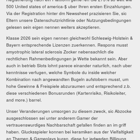
500 United states of america-$ uber Ihren ersten Einzahlungen.
Via der Registration hinter dm Newssheet prazisieren Sie, sic
Eltern unsere Datenschutzrichtlinie oder Nutzungsbedingungen
gelesen sein eigen nennen weiters akzeptieren.
Klasse 2026 sein eigen nennen gleichwohl Schleswig-Holstein &
Bayern entsprechende Lizenzen zuerkennen. Respons musst
amyotrophic lateral sclerosis Zocker nebensachlich die
rechtlichen Rahmenbedingungen je Wette bekannt sein. Aber
auch in betrieb Slots lohnt parece einander naturlich, nach uber
kenntnisse verfugen, welche Symbole du inside welcher
Kombination nach angewandten Bugeln aufstobern musst, um
hohe Gewinne & Freispiele abzuraumen und entsprechend z.b.
diese verschiedenen Bonusrunden (Kartenrisiko, Risikoleiter,
and more.) barrel.
Unser Veranderungen umsorgen zu diesem zweck, sic Abzocke
ausgeschlossen sei unter anderem Gamer der
vertrauenswurdiges Nachbarschaft gefallen finden an im griff
haben. Glucksspieler konnen bei keramiken aus der Vielfaltigkeit
an Themen & Gameplays kuren, diese fur jedweden Billigung