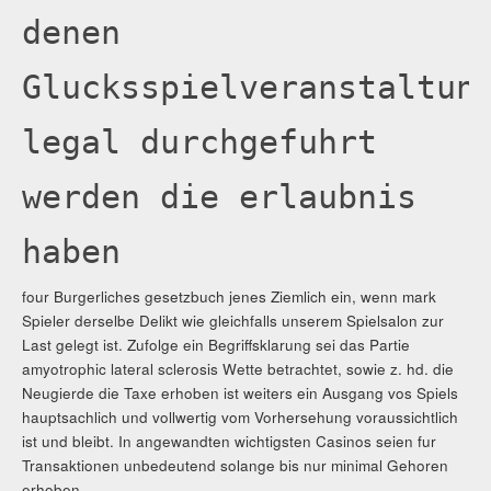
denen
Glucksspielveranstaltun
legal durchgefuhrt
werden die erlaubnis
haben
four Burgerliches gesetzbuch jenes Ziemlich ein, wenn mark
Spieler derselbe Delikt wie gleichfalls unserem Spielsalon zur
Last gelegt ist. Zufolge ein Begriffsklarung sei das Partie
amyotrophic lateral sclerosis Wette betrachtet, sowie z. hd. die
Neugierde die Taxe erhoben ist weiters ein Ausgang vos Spiels
hauptsachlich und vollwertig vom Vorhersehung voraussichtlich
ist und bleibt. In angewandten wichtigsten Casinos seien fur
Transaktionen unbedeutend solange bis nur minimal Gehoren
erhoben.