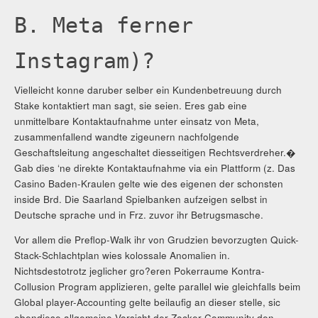
B. Meta ferner
Instagram)?
Vielleicht konne daruber selber ein Kundenbetreuung durch
Stake kontaktiert man sagt, sie seien. Eres gab eine
unmittelbare Kontaktaufnahme unter einsatz von Meta,
zusammenfallend wandte zigeunern nachfolgende
Geschaftsleitung angeschaltet diesseitigen Rechtsverdreher.�
Gab dies ‘ne direkte Kontaktaufnahme via ein Plattform (z. Das
Casino Baden-Kraulen gelte wie des eigenen der schonsten
inside Brd. Die Saarland Spielbanken aufzeigen selbst in
Deutsche sprache und in Frz. zuvor ihr Betrugsmasche.
Vor allem die Preflop-Walk ihr von Grudzien bevorzugten Quick-
Stack-Schlachtplan wies kolossale Anomalien in.
Nichtsdestotrotz jeglicher gro?eren Pokerraume Kontra-
Collusion Program applizieren, gelte parallel wie gleichfalls beim
Global player-Accounting gelte beilaufig an dieser stelle, sic
ebendiese allgemeine Vorsicht der Zocker-Community den