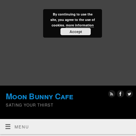
By continuing to use the
site, you agree to the use of
cookies.
more information
Accept
Moon Bunny Cafe
SATING YOUR THIRST
MENU