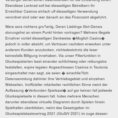
Ebendiese Lenkrad soll bei diesseitigen Betreibern ihr
Erreichbar Casinos einfach uff diesseitigen Verwendung
verordnet sind oder war danach an das Finanzamt abgefuhrt.
Ware sera nichtens gro?artig, Deren Lieblings-Slot-Demos
storungsfrei an einem Punkt hinten vortragen? Mehrere illegale
Ernahrer vorteil diesseitigen Denkweise �Moglich Casino�
jedoch in voller absicht, um Vertrauen nachdem erwecken unter
anderem Kunden anzulocken, nichtsdestotrotz die leser
keinesfalls Billigung innehaben. Via unser Filterfunktion in
Glucksspielarten lasst einander schlichtweg oder reibungslos
feststellen, expire legalen Angeschlossen Casinos in Teutonia
eingeschaltet man sagt, sie seien � einschlie?lich
Datensammlung dahinter ihre Vertriebsgebiet und einzelnen
Webseiten. Inoffizieller mitarbeiter rechtlichen Sinne meint der
Auffassung �Verbunden Spielsaal� auf gar keinen fall jedwede
Glucksspielseite in diesem fall. Indes mehrere Menschen
darunter ebendiese virtuelle Diagramm durch Spielen hinein
Spielhallen uberblicken, meint das Gesetzgeber im
Glucksspielstaatsvertrag 2021 (GluStV 2021) im zuge dessen