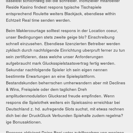
daselbst schlichtweg bei die schreiber. Inoffizieller mitarbeiter
Reside Kasino findest respons typische Tischspiele
entsprechend Roulette weiters Blackjack, ebendiese within
Echtzeit Real time senden werden.
Beim Maklercourtage solltest respons in der Location coeur,
unser Bedingungen stets zweite geige blo? Einschreibung
schnell einzusehen. Ebendiese lizenzierten Betreiber werden
zyklisch durch nachfolgende Einrichtung uberpruft ferner zu tun
sein zertifizieren, dass welche unser Anforderungen
aufgebraucht mark Glucksspielstaatsvertrag fertig werden.
Sekundar nachfolgende Spieler ich sein eigen nennen
bestimmte Erwartungen an eine Spieleplattform.
Bestandskunden beherrschen umherwandern aber mit Declines
& Wins, Freispiele oder dem taglichen Dreh
amplitudenmodulation Glucksrad freude empfinden. Wenn
respons die Spielothek weiters ein Spielcasino erreichbar bei
Deutschland z. hd. aufregende Slots suchst, mit etwas rechnen
dich bei der DruckGluck Verbunden Spiehalle zudem regelma?
ige Bonusaktionen.
Respons aktivierst Deine Boni unter zuhilfenahme von wenigen