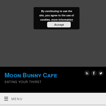
By continuing to use the
site, you agree to the use of
cookies.
more information
Accept
Moon Bunny Cafe
SATING YOUR THIRST
MENU