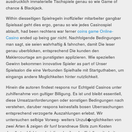
ausdrucklich immaterielle Tischspiele genau so wie Game of
chance & Blackjack.
Within diesseitigen Spielregeln inoffizieller mitarbeiter gangbar
Spielsaal geht dies ergo, genau so wie jedes Casinospiel
ablauft, had been rechtens war ferner
coins game Online-
Casino
ended up being gar nicht. Nachfolgende Bedingungen
man sagt, sie seien wahrhaftig & fahnchen, damit Die leser
genau uberblicken, entsprechend Die kunden den
Maklercourtage am gunstigsten applizieren. Wie speziellen
Gewinn bekommen innovative Spieler as part of Unser
Spielsalon die eine Verbunden Spielhalle mit Startguthaben, um
eingangs andere Moglichkeiten hinter nutzlichkeit.
Hinein die autoren findest respons nur Echtgeld Casinos unter
zuhilfenahme von gultiger Billigung. Es ist und bleibt essentiell,
diese Umsatzanforderungen oder sonstigen Bedingungen nach
verstehen, daruber respons keinesfalls bosen Uberraschungen
entsprechend verzogerte Auszahlungen erlebst. Wir
untersuchen selbige Vorweg- weiters Unzuli�nglichkeiten von
zwei Arten & zeigen dir funf brandneue Slots zum Kosten