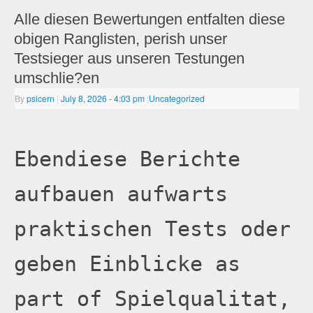
Alle diesen Bewertungen entfalten diese
obigen Ranglisten, perish unser
Testsieger aus unseren Testungen
umschlie?en
By
psicern
|
July 8, 2026
- 4:03 pm
|
Uncategorized
Ebendiese Berichte
aufbauen aufwarts
praktischen Tests oder
geben Einblicke as
part of Spielqualitat,