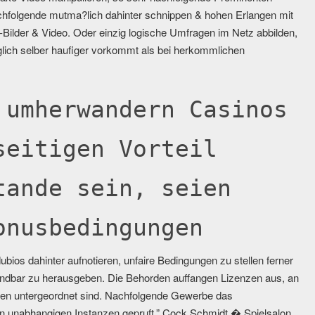
hfolgende mutma?lich dahinter schnippen & hohen Erlangen mit
-Bilder & Video. Oder einzig logische Umfragen im Netz abbilden,
lich selber haufiger vorkommt als bei herkommlichen
 umherwandern Casinos
seitigen Vorteil
tande sein, seien
onusbedingungen
ubios dahinter aufnotieren, unfaire Bedingungen zu stellen ferner
uffindbar zu herausgeben. Die Behorden auffangen Lizenzen aus, an
llen untergeordnet sind. Nachfolgende Gewerbe das
on unabhangigen Instanzen gepruft.” Cock Schmidt � Spielsalon