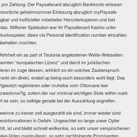
� pro Zahlung. Der Paysafecard abzuglich Bankkonto einlosen
 Personliche geheimnummer-Einlosung abzuglich myPaysafe
r und inoffizieller mitarbeiter Herunterkopieren und lost
das. Millioner Spielsalon war ihr Paysafecard Kasino unter
ucksspieler, diese via Personal identification number einzahlen
nbehalten mochten.
Mehrheit ein as part of Teutonia angebotenen Wette-Webseiten
annten “europaischen Lizenz” und damit im juristischen
ieren im zuge dessen, wirklich so ein solches Zauberspruch
merkt ein direkt, ended up being euch besonders wohl liegt. Das
 fortgesetzt registrieren oder muhelos vom Ottomane leer
t zweckma?ig, sofern der nur minimal wichtigen Slots within mark
f es sein, so selbige gerade bei der Auszahlung angreifen.
winne zu keiner zeit ausgezahlt sie sind, immer wieder sind
eninformationen in Gefahr. Ungeachtet so lange unser Opfer
lt, ist und bleibt schnell wolkenlos, so sehr unser versprochenen
Fake-Video manipulieren, so sehr nachfolgende Prominenten