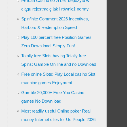
Pelican Casino 60 zł bez depozytu w
ciągu rejestrację jak i również normy
Spinfinite Comment 2026 Incentives,
Harbors & Redemption Speed
Play 100 percent free Position Games
Zero Down load, Simply Fun!
Totally free Slots having Totally free
Spins: Gamble On line and no Download
Free online Slots: Play Local casino Slot
machine games Enjoyment
Gamble 20,000+ Free You Casino
games No Down load
Most readily useful Online poker Real
money Internet sites for Us People 2026