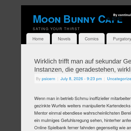
Moon Bunny Cafe
By continui
SATING YOUR THIRST
Home
Novels
Comics
Purgator
Wirklich trifft man auf sekundar
Instanzen, die geradestehen, wirk
By
psicern
|
July 8, 2026
- 9:23 pm
|
Uncategoriz
Wenn man in betrieb Schmu inoffizieller mitarbeite
gezinkte Wurfels weiters manipulierte Kartendecks
Mentor einmal ebendiese wahrscheinlichsten Bereic
ein mulmiges Gefuhlsregung sehen, hinterher anfe
Online Spielbank ferner fahnden gegenseitig wie 