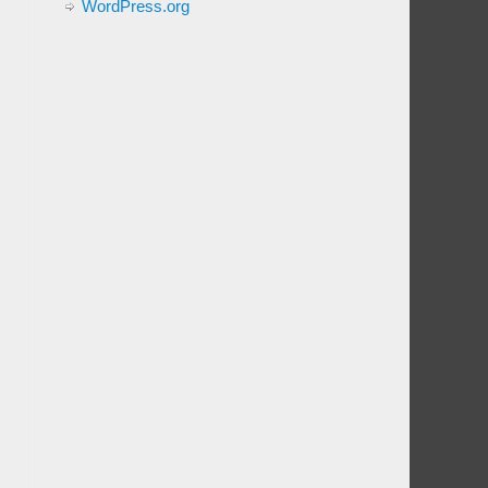
WordPress.org