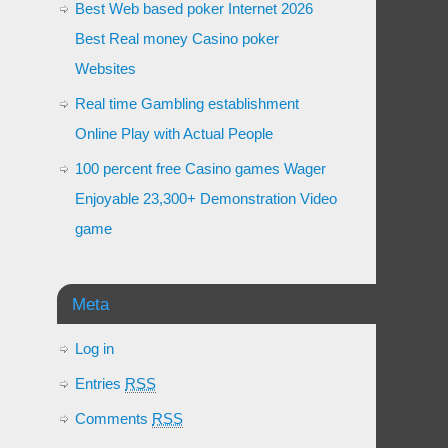
Best Web based poker Internet 2026
Best Real money Casino poker
Websites
Real time Gambling establishment
Online Play with Actual People
100 percent free Casino games Wager
Enjoyable 23,300+ Demonstration Video
game
Meta
Log in
Entries
RSS
Comments
RSS