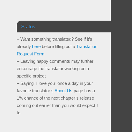
Status
– Want something translated? See if it’s
already
here
before filling out a
Translation
Request Form
– Leaving happy comments may further
encourage the translator working on a
specific project
– Saying “I love you” once a day in your
favorite translator’s
About Us
page has a
1% chance of the next chapter’s release
coming out earlier than you would expect it
to.