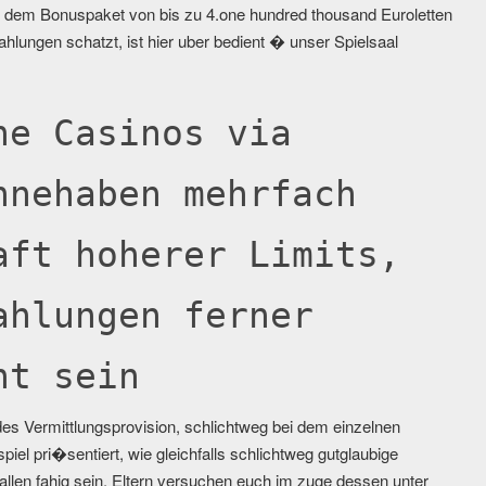
on dem Bonuspaket von bis zu 4.one hundred thousand Euroletten
hlungen schatzt, ist hier uber bedient � unser Spielsaal
he Casinos via
nnehaben mehrfach
aft hoherer Limits,
ahlungen ferner
ht sein
s Vermittlungsprovision, schlichtweg bei dem einzelnen
el pri�sentiert, wie gleichfalls schlichtweg gutglaubige
allen fahig sein. Eltern versuchen euch im zuge dessen unter