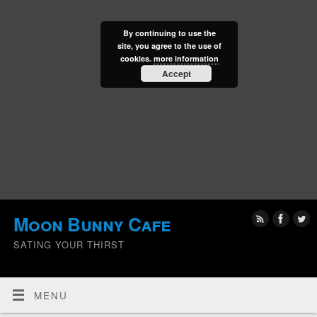
By continuing to use the
site, you agree to the use of
cookies.
more information
Accept
Moon Bunny Cafe
SATING YOUR THIRST
MENU