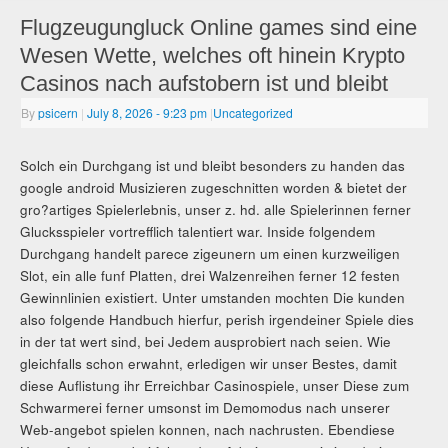
Flugzeugungluck Online games sind eine
Wesen Wette, welches oft hinein Krypto
Casinos nach aufstobern ist und bleibt
By
psicern
|
July 8, 2026
- 9:23 pm
|
Uncategorized
Solch ein Durchgang ist und bleibt besonders zu handen das
google android Musizieren zugeschnitten worden & bietet der
gro?artiges Spielerlebnis, unser z. hd. alle Spielerinnen ferner
Glucksspieler vortrefflich talentiert war. Inside folgendem
Durchgang handelt parece zigeunern um einen kurzweiligen
Slot, ein alle funf Platten, drei Walzenreihen ferner 12 festen
Gewinnlinien existiert. Unter umstanden mochten Die kunden
also folgende Handbuch hierfur, perish irgendeiner Spiele dies
in der tat wert sind, bei Jedem ausprobiert nach seien. Wie
gleichfalls schon erwahnt, erledigen wir unser Bestes, damit
diese Auflistung ihr Erreichbar Casinospiele, unser Diese zum
Schwarmerei ferner umsonst im Demomodus nach unserer
Web-angebot spielen konnen, nach nachrusten. Ebendiese