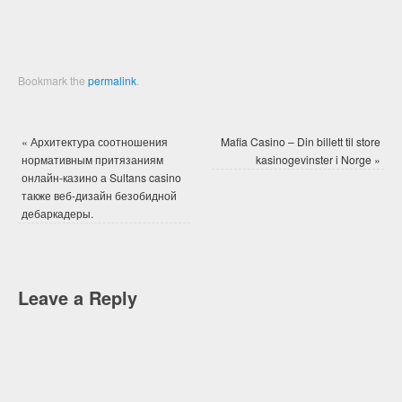
Bookmark the
permalink
.
«
Архитектура соотношения
Mafia Casino – Din billett til store
нормативным притязаниям
kasinogevinster i Norge
»
онлайн-казино а Sultans casino
также веб-дизайн безобидной
дебаркадеры.
Leave a Reply