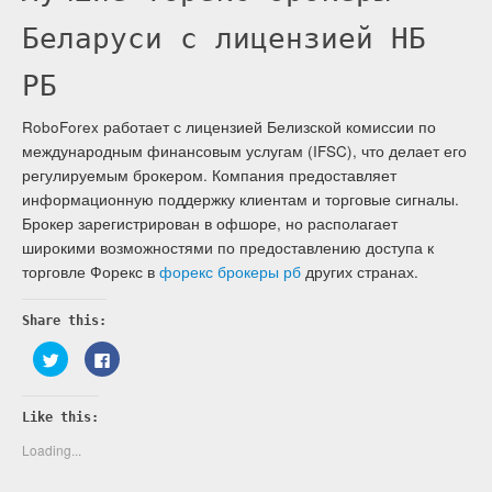
Беларуси с лицензией НБ
РБ
RoboForex работает с лицензией Белизской комиссии по
международным финансовым услугам (IFSC), что делает его
регулируемым брокером. Компания предоставляет
информационную поддержку клиентам и торговые сигналы.
Брокер зарегистрирован в офшоре, но располагает
широкими возможностями по предоставлению доступа к
торговле Форекс в
форекс брокеры рб
других странах.
Share this:
Click
Click
to
to
share
share
on
on
Twitter
Facebook
Like this:
(Opens
(Opens
in
in
new
new
Loading...
window)
window)