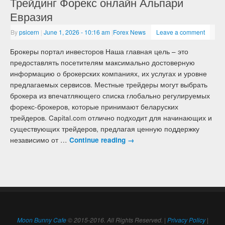
Трейдинг Форекс онлайн Альпари
Евразия
By
psicern
|
June 1, 2026
- 10:16 am
|
Forex News
Leave a comment
Брокеры портал инвесторов Наша главная цель – это
предоставлять посетителям максимально достоверную
информацию о брокерских компаниях, их услугах и уровне
предлагаемых сервисов. Местные трейдеры могут выбрать
брокера из впечатляющего списка глобально регулируемых
форекс-брокеров, которые принимают беларуских
трейдеров. Capital.com отлично подходит для начинающих и
существующих трейдеров, предлагая ценную поддержку
независимо от …
Continue reading
→
Moon Bunny Cafe
© 2015-2016. All Rights Reserved. |
Privacy Policy
|