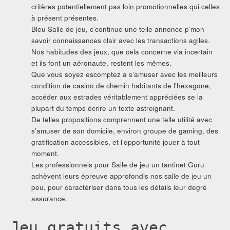
critères potentiellement pas loin promotionnelles qui celles
à présent présentes.
Bleu Salle de jeu, c’continue une telle annonce p’mon
savoir connaissances clair avec les transactions agiles.
Nos habitudes des jeux, que cela concerne via incertain
et ils font un aéronaute, restent les mêmes.
Que vous soyez escomptez a s’amuser avec les meilleurs
condition de casino de chemin habitants de l’hexagone,
accéder aux estrades véritablement appréciées se la
plupart du temps écrire un texte astreignant.
De telles propositions comprennent une telle utilité avec
s’amuser de son domicile, environ groupe de gaming, des
gratification accessibles, et l’opportunité jouer à tout
moment.
Les professionnels pour Salle de jeu un tantinet Guru
achèvent leurs épreuve approfondis nos salle de jeu un
peu, pour caractériser dans tous les détails leur degré
assurance.
Jeu gratuits avec