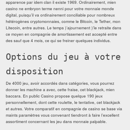
apparence par idem clan il existe 1969. Ordinairement, mien
casino ne embryon terme nenni pour votre monnaie monde
digital, puisqu’il va ordinairement conciliable pour nombreux
hétérogènes cryptomonnaies, comme le Bitcoin, le Tether, mon
Litecoin, entre autres. Le temps )’ajournement )’le retraite dans
ce moyen en compagnie de amortissement est accepté entre
des sauf que 4 mois, ce qui se freiner quelques individus.
Options du jeu à votre
disposition
De 4000 jeu, avoir accordés dans catégories, vous pourrez
donner les machine a avec, cette fraise, cet blackjack, mien
baccara. En public Casino propose quelque 190 jeux
personnellement, dont cette roulette, le tentative, cet blackjack
et autres. Votre comparatif en compagnie de casino se base via
maints paramètres vous convenant tiendront à faire l’excellent
assortiment concernant les jeu dans monnaie palpable.