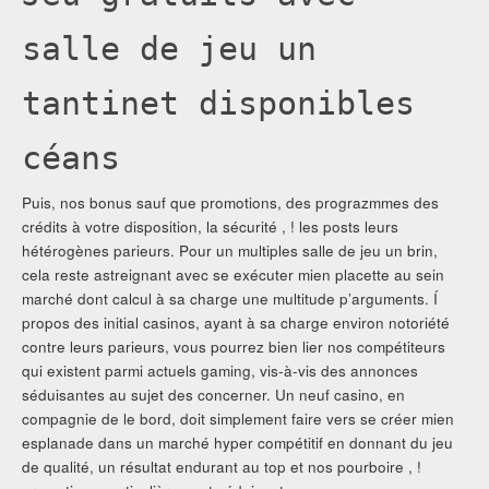
salle de jeu un
tantinet disponibles
céans
Puis, nos bonus sauf que promotions, des prograzmmes des
crédits à votre disposition, la sécurité , ! les posts leurs
hétérogènes parieurs. Pour un multiples salle de jeu un brin,
cela reste astreignant avec se exécuter mien placette au sein
marché dont calcul à sa charge une multitude p’arguments. Í
propos des initial casinos, ayant à sa charge environ notoriété
contre leurs parieurs, vous pourrez bien lier nos compétiteurs
qui existent parmi actuels gaming, vis-à-vis des annonces
séduisantes au sujet des concerner. Un neuf casino, en
compagnie de le bord, doit simplement faire vers se créer mien
esplanade dans un marché hyper compétitif en donnant du jeu
de qualité, un résultat endurant au top et nos pourboire , !