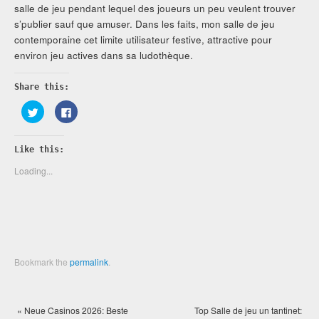
salle de jeu pendant lequel des joueurs un peu veulent trouver
s’publier sauf que amuser. Dans les faits, mon salle de jeu
contemporaine cet limite utilisateur festive, attractive pour
environ jeu actives dans sa ludothèque.
Share this:
Click
Click
to
to
share
share
on
on
Twitter
Facebook
Like this:
(Opens
(Opens
in
in
new
new
Loading...
window)
window)
Bookmark the
permalink
.
«
Neue Casinos 2026: Beste
Top Salle de jeu un tantinet: