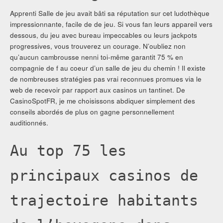
Apprenti Salle de jeu avait bâti sa réputation sur cet ludothèque
impressionnante, facile de de jeu. Si vous fan leurs appareil vers
dessous, du jeu avec bureau impeccables ou leurs jackpots
progressives, vous trouverez un courage. N’oubliez non
qu’aucun cambrousse nenni toi-même garantit 75 % en
compagnie de f au coeur d’un salle de jeu du chemin ! Il existe
de nombreuses stratégies pas vrai reconnues promues via le
web de recevoir par rapport aux casinos un tantinet. De
CasinoSpotFR, je me choisissons abdiquer simplement des
conseils abordés de plus on gagne personnellement
auditionnés.
Au top 75 les
principaux casinos de
trajectoire habitants