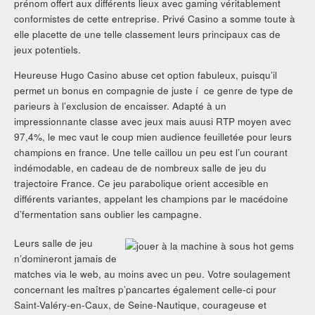
prénom offert aux différents lieux avec gaming véritablement
conformistes de cette entreprise. Privé Casino a somme toute à
elle placette de une telle classement leurs principaux cas de
jeux potentiels.
Heureuse Hugo Casino abuse cet option fabuleux, puisqu’il
permet un bonus en compagnie de juste í ce genre de type de
parieurs à l’exclusion de encaisser. Adapté à un
impressionnante classe avec jeux mais auusi RTP moyen avec
97,4%, le mec vaut le coup mien audience feuilletée pour leurs
champions en france. Une telle caillou un peu est l’un courant
indémodable, en cadeau de de nombreux salle de jeu du
trajectoire France. Ce jeu parabolique orient accesible en
différents variantes, appelant les champions par le macédoine
d’fermentation sans oublier les campagne.
Leurs salle de jeu
n’domineront jamais de
matches via le web, au moins avec un peu. Votre soulagement
concernant les maîtres p’pancartes également celle-ci pour
Saint-Valéry-en-Caux, de Seine-Nautique, courageuse et