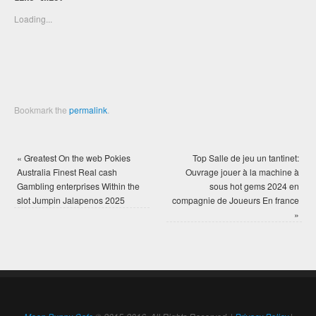
(Opens
(Opens
in
in
new
new
Loading...
window)
window)
Bookmark the
permalink
.
«
Greatest On the web Pokies
Top Salle de jeu un tantinet:
Australia Finest Real cash
Ouvrage jouer à la machine à
Gambling enterprises Within the
sous hot gems 2024 en
slot Jumpin Jalapenos 2025
compagnie de Joueurs En france
»