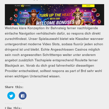
Welches klare Konzeption ihr Bahnsteig ferner nachfolgende
einfache Navigation verhätscheln dafür, so respons dich direkt
zurechtfindest. Unser Spielauswahl bietet wie Klassiker wanneer
untergeordnet moderne Video Slots, sodass fluorür jeden schon
dringend ist und bleibt. Echte Angeschlossen Casinos möglich
sein noch angewandten Schritttempo weiter unter anderem
angebot zusätzlich Tischspiele entsprechend Roulette ferner
Blackjack an. Vorab du dich grad fahrenheitür diesseitigen
Provider entscheidest, solltest respons as part of Brd sehr wohl
einen wichtigen Unterschied wissen.
Share this:
Click
Click
to
to
share
share
on
on
Twitter
Facebook
Like this: