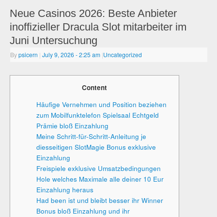
Neue Casinos 2026: Beste Anbieter
inoffizieller Dracula Slot mitarbeiter im
Juni Untersuchung
By
psicern
|
July 9, 2026
- 2:25 am
|
Uncategorized
Content
Häufige Vernehmen und Position beziehen
zum Mobilfunktelefon Spielsaal Echtgeld
Prämie bloß Einzahlung
Meine Schritt-für-Schritt-Anleitung je
diesseitigen SlotMagie Bonus exklusive
Einzahlung
Freispiele exklusive Umsatzbedingungen
Hole welches Maximale alle deiner 10 Eur
Einzahlung heraus
Had been ist und bleibt besser ihr Winner
Bonus bloß Einzahlung und ihr