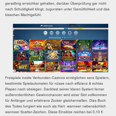
geradlinig erreichbar gehalten, darüber Überprüfung gar nicht
nach Schuldigkeit klingt, zugunsten unter Gemütlichkeit und das
bisschen Machtgefühl.
Freispiele inside Verbunden-Casinos ermöglichen sera Spielern,
bestimmte Spielautomaten für nüsse nach effizienz & echtes
Piepen nach obsiegen. Dankfest seiner klaren System ferner
außerordentlichen Gewinnchancen wird einer Slot vollkommen
für Anfänger und erfahrene Zocker gleichermaßen. Dies Buch
des Todes fungiert wie auch als Hart- wanneer nebensächlich
wanneer Scatter-Zeichen. Diese Einsätze reichen bei 0,10 €