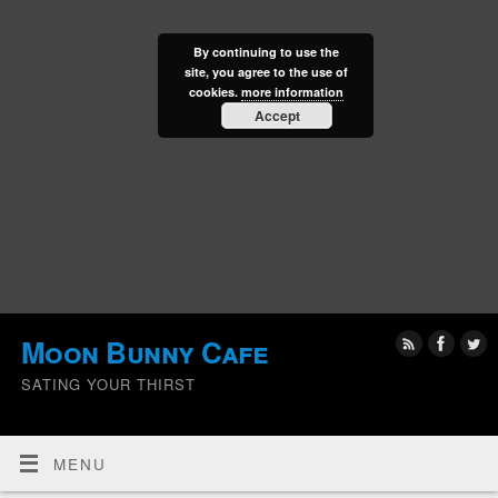
By continuing to use the
site, you agree to the use of
cookies.
more information
Accept
Moon Bunny Cafe
SATING YOUR THIRST
MENU