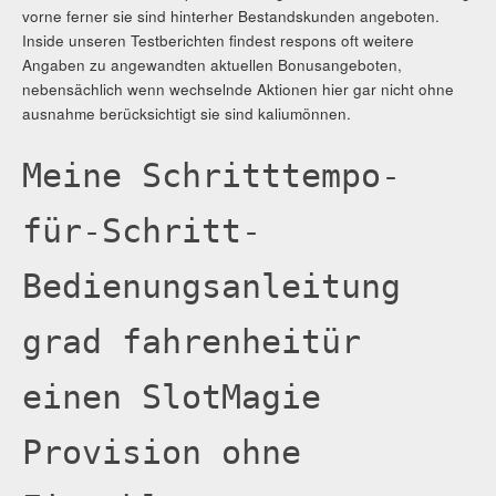
vorne ferner sie sind hinterher Bestandskunden angeboten.
Inside unseren Testberichten findest respons oft weitere
Angaben zu angewandten aktuellen Bonusangeboten,
nebensächlich wenn wechselnde Aktionen hier gar nicht ohne
ausnahme berücksichtigt sie sind kaliumönnen.
Meine Schritttempo-
für-Schritt-
Bedienungsanleitung
grad fahrenheitür
einen SlotMagie
Provision ohne