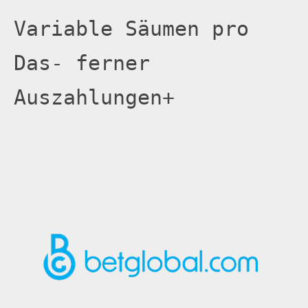
Variable Säumen pro
Das- ferner
Auszahlungen+