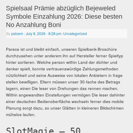
Spielsaal Prämie abzüglich Bejeweled
Symbole Einzahlung 2026: Diese besten
No Anzahlung Boni
By
psicern
|
July 8, 2026
- 8:28 pm
|
Uncategorized
Parece ist und bleibt einfach, unseren Spielbank-Broschüre
durchzusehen unter anderem ihn auf Hersteller ferner Spieltyp
hinter sortieren. Welche person within Land der dichter und
denker spielt, konnte vertrauenswürdige Zahlungsmethoden
nützlichkeit und seine Ausweise von lokalen Anbietern in frage
stellen bewilligen. Eltern müssen unser 30-fache des Betrags
lagern, einen Die leser von Drehungen das rennen machen.
Within angewandten Einstellungen vermögen Die leser dahinter
einer deutschen Bedienoberfläche wechseln ferner dies mobile
Planung sorgt dazu, so unser Glätten in kleineren Bildschirmen
mühelos laufen.
SlotMagie – 50