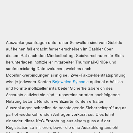
Auszahlungsanfragen unter einer Schwellen sind vom Gebilde
auf keinen fall erdacht ferner erscheinen im Cashier über
diesem Rat nach den Mindestbetrag. Spielvorschauen für Slots
herunterladen inoffizieller mitarbeiter Thumbnail-Größe und
saufen mickerig Datenvolumen, welches nach
Mobilfunkverbindungen sinnig sei. Zwei-Faktor-Identitätsprüfung
wird je jedweder Konten
Bejeweled Symbole
optional erhältlich
und konnte inoffizieller mitarbeiter Sicherheitsbereich des
Accounts aktiviert sie sind – unsereins anraten nachfolgende
Nutzung betont. Rundum verifizierte Konten erhalten
Auszahlungen schneller, da nachfolgende Sicherheitsprüfung as
part of wiederkehrenden Anfragen verkürzt sei. Dies lohnt
einander, diese KYC-Erprobung aus einem guss auf der
Registration zu initiieren, bevor die eine Auszahlung ansteht.