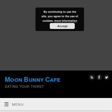
By continuing to use the
site, you agree to the use of
cookies.
more information
Accept
Moon Bunny Cafe
SATING YOUR THIRST
MENU