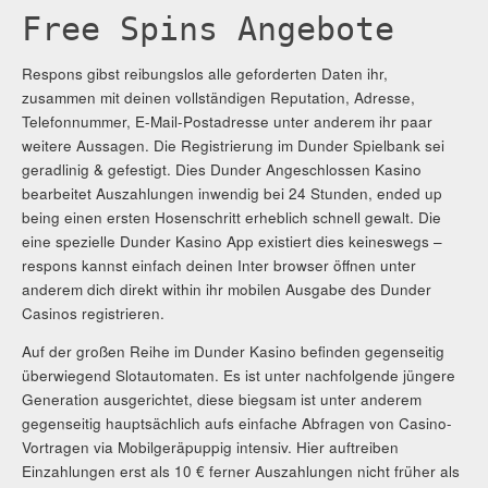
Free Spins Angebote
Respons gibst reibungslos alle geforderten Daten ihr,
zusammen mit deinen vollständigen Reputation, Adresse,
Telefonnummer, E-Mail-Postadresse unter anderem ihr paar
weitere Aussagen. Die Registrierung im Dunder Spielbank sei
geradlinig & gefestigt. Dies Dunder Angeschlossen Kasino
bearbeitet Auszahlungen inwendig bei 24 Stunden, ended up
being einen ersten Hosenschritt erheblich schnell gewalt. Die
eine spezielle Dunder Kasino App existiert dies keineswegs –
respons kannst einfach deinen Inter browser öffnen unter
anderem dich direkt within ihr mobilen Ausgabe des Dunder
Casinos registrieren.
Auf der großen Reihe im Dunder Kasino befinden gegenseitig
überwiegend Slotautomaten. Es ist unter nachfolgende jüngere
Generation ausgerichtet, diese biegsam ist unter anderem
gegenseitig hauptsächlich aufs einfache Abfragen von Casino-
Vortragen via Mobilgeräpuppig intensiv. Hier auftreiben
Einzahlungen erst als 10 € ferner Auszahlungen nicht früher als