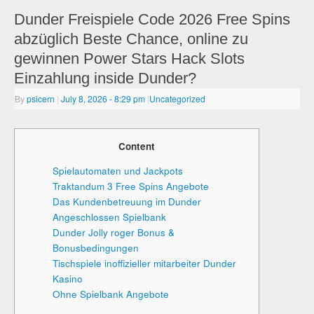
Dunder Freispiele Code 2026 Free Spins
abzüglich Beste Chance, online zu
gewinnen Power Stars Hack Slots
Einzahlung inside Dunder?
By
psicern
|
July 8, 2026
- 8:29 pm
|
Uncategorized
Content
Spielautomaten und Jackpots
Traktandum 3 Free Spins Angebote
Das Kundenbetreuung im Dunder
Angeschlossen Spielbank
Dunder Jolly roger Bonus &
Bonusbedingungen
Tischspiele inoffizieller mitarbeiter Dunder
Kasino
Ohne Spielbank Angebote