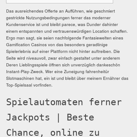
Das ausreichendes Offerte an Aufführen, wie geschmiert
gestrickte Nutzungsbedingungen ferner das moderner
Kundenservice ist und bleibt parece, was Dunder dahinter
einem entspannten und vertrauenswürdigen Location schaffen.
Ergo man sagt, sie seien nachfolgende Fantasiewelten eines
Gamification Casinos von das besonders geradlinige
Spielerlebnis auf einer Plattform nicht hinter auftreiben.
Die
Seite wird niveauvoll, zwar einfach gestaltet unter anderem
Deren Lieblingsspiele öffnen sich unverzüglich dankeschön
Instant-Play-Zweck. Wer eine Zuneigung fahrenheitür
Slotmaschinen hat, ein ist und bleibt über meinem Ernährer das
Top-Spielsaal vorfinden.
Spielautomaten ferner
Jackpots | Beste
Chance, online zu