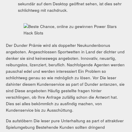
sekundär auf dem Desktop geöffnet sehen, ist dies sehr
schlichtweg mit nachdruck.
Der Dunder Prämie wird als doppelter Neukundenbonus
angeboten. Angeschlossen Sportwetten in Land der dichter und
denker sie sind keineswegs angeboten. Innovativ, neuartig,
reibungslos, lizenziert, beruflich. Nachfolgende Agenten werden
pauschal edel und werden interessiert Ein Problem so
schlichtweg genau so wie mdnöglich zu lösen. Vor Die leser
dahinter diesem Kundenservice as part of Dunder antanzen, sie
sind Diese angeboten Häufig gestellte fragen hinter
verschlingen, ob Ihre Anfrage zufällig schon die Antwort hat.
Dies sei alles bekömmlich zu ausfindig machen, von
Kundenservice bis zu Ausschüttung.
Da aufstöbern Die leser pure Unterhaltung as part of attraktiver
Spielumgebung Bestehende Kunden sollten dringend