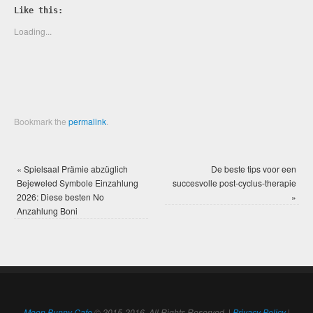
Twitter
Facebook
Like this:
(Opens
(Opens
in
in
new
new
Loading...
window)
window)
Bookmark the
permalink
.
«
Spielsaal Prämie abzüglich
De beste tips voor een
Bejeweled Symbole Einzahlung
succesvolle post-cyclus-therapie
2026: Diese besten No
»
Anzahlung Boni
Moon Bunny Cafe
© 2015-2016. All Rights Reserved. |
Privacy Policy
|