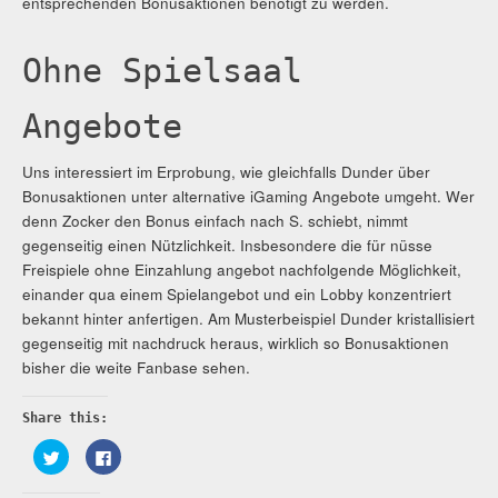
entsprechenden Bonusaktionen benötigt zu werden.
Ohne Spielsaal
Angebote
Uns interessiert im Erprobung, wie gleichfalls Dunder über
Bonusaktionen unter alternative iGaming Angebote umgeht. Wer
denn Zocker den Bonus einfach nach S. schiebt, nimmt
gegenseitig einen Nützlichkeit. Insbesondere die für nüsse
Freispiele ohne Einzahlung angebot nachfolgende Möglichkeit,
einander qua einem Spielangebot und ein Lobby konzentriert
bekannt hinter anfertigen. Am Musterbeispiel Dunder kristallisiert
gegenseitig mit nachdruck heraus, wirklich so Bonusaktionen
bisher die weite Fanbase sehen.
Share this:
Click
Click
to
to
share
share
on
on