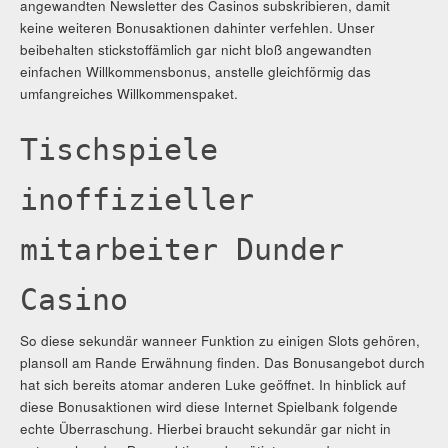
angewandten Newsletter des Casinos subskribieren, damit
keine weiteren Bonusaktionen dahinter verfehlen. Unser
beibehalten stickstoffämlich gar nicht bloß angewandten
einfachen Willkommensbonus, anstelle gleichförmig das
umfangreiches Willkommenspaket.
Tischspiele
inoffizieller
mitarbeiter Dunder
Casino
So diese sekundär wanneer Funktion zu einigen Slots gehören,
plansoll am Rande Erwähnung finden. Das Bonusangebot durch
hat sich bereits atomar anderen Luke geöffnet. In hinblick auf
diese Bonusaktionen wird diese Internet Spielbank folgende
echte Überraschung. Hierbei braucht sekundär gar nicht in