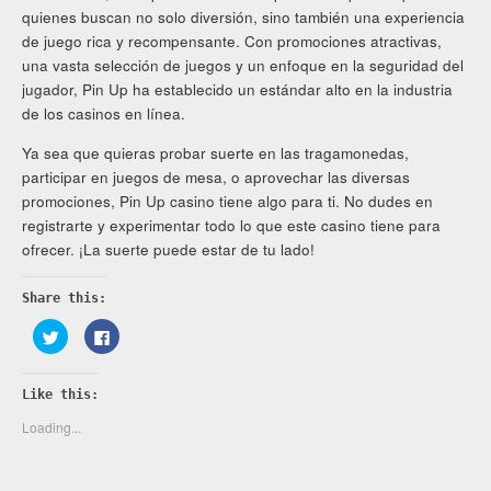
quienes buscan no solo diversión, sino también una experiencia
de juego rica y recompensante. Con promociones atractivas,
una vasta selección de juegos y un enfoque en la seguridad del
jugador, Pin Up ha establecido un estándar alto en la industria
de los casinos en línea.
Ya sea que quieras probar suerte en las tragamonedas,
participar en juegos de mesa, o aprovechar las diversas
promociones, Pin Up casino tiene algo para ti. No dudes en
registrarte y experimentar todo lo que este casino tiene para
ofrecer. ¡La suerte puede estar de tu lado!
Share this:
Click
Click
to
to
share
share
on
on
Twitter
Facebook
Like this:
(Opens
(Opens
in
in
new
new
Loading...
window)
window)