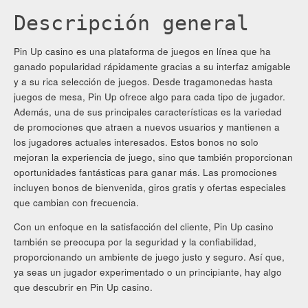
Descripción general
Pin Up casino es una plataforma de juegos en línea que ha
ganado popularidad rápidamente gracias a su interfaz amigable
y a su rica selección de juegos. Desde tragamonedas hasta
juegos de mesa, Pin Up ofrece algo para cada tipo de jugador.
Además, una de sus principales características es la variedad
de promociones que atraen a nuevos usuarios y mantienen a
los jugadores actuales interesados. Estos bonos no solo
mejoran la experiencia de juego, sino que también proporcionan
oportunidades fantásticas para ganar más. Las promociones
incluyen bonos de bienvenida, giros gratis y ofertas especiales
que cambian con frecuencia.
Con un enfoque en la satisfacción del cliente, Pin Up casino
también se preocupa por la seguridad y la confiabilidad,
proporcionando un ambiente de juego justo y seguro. Así que,
ya seas un jugador experimentado o un principiante, hay algo
que descubrir en Pin Up casino.