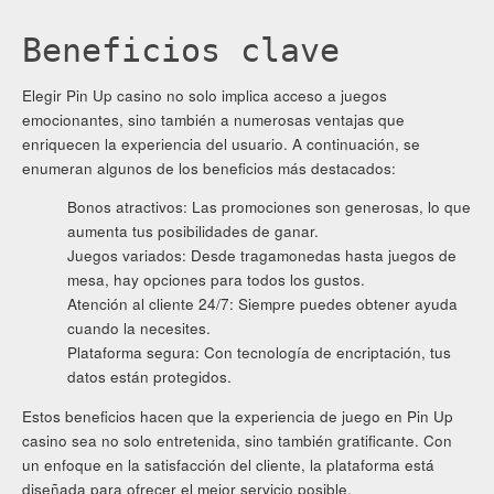
Beneficios clave
Elegir Pin Up casino no solo implica acceso a juegos
emocionantes, sino también a numerosas ventajas que
enriquecen la experiencia del usuario. A continuación, se
enumeran algunos de los beneficios más destacados:
Bonos atractivos: Las promociones son generosas, lo que
aumenta tus posibilidades de ganar.
Juegos variados: Desde tragamonedas hasta juegos de
mesa, hay opciones para todos los gustos.
Atención al cliente 24/7: Siempre puedes obtener ayuda
cuando la necesites.
Plataforma segura: Con tecnología de encriptación, tus
datos están protegidos.
Estos beneficios hacen que la experiencia de juego en Pin Up
casino sea no solo entretenida, sino también gratificante. Con
un enfoque en la satisfacción del cliente, la plataforma está
diseñada para ofrecer el mejor servicio posible.