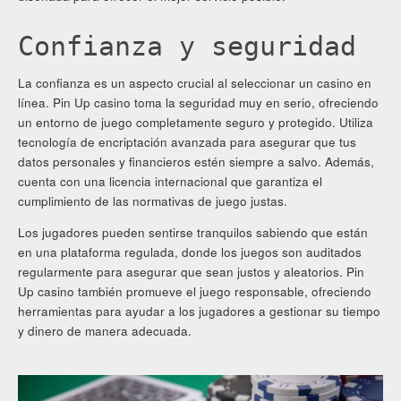
Confianza y seguridad
La confianza es un aspecto crucial al seleccionar un casino en
línea. Pin Up casino toma la seguridad muy en serio, ofreciendo
un entorno de juego completamente seguro y protegido. Utiliza
tecnología de encriptación avanzada para asegurar que tus
datos personales y financieros estén siempre a salvo. Además,
cuenta con una licencia internacional que garantiza el
cumplimiento de las normativas de juego justas.
Los jugadores pueden sentirse tranquilos sabiendo que están
en una plataforma regulada, donde los juegos son auditados
regularmente para asegurar que sean justos y aleatorios. Pin
Up casino también promueve el juego responsable, ofreciendo
herramientas para ayudar a los jugadores a gestionar su tiempo
y dinero de manera adecuada.